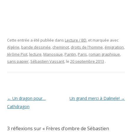
Cette entrée a été publiée dans
Lecture / BD
, et marquée avec
Algérie
,
bande dessinée
,
cheminot
,
droits de l'homme
,
émigration
,
Jérôme Piot
,
lecture
,
Manosque
,
Pantin
,
Paris
,
roman graphique
,
sans papier
,
Sébastien Vassant
, le
20 septembre 2013
.
Navigation
←
Un dragon pour…
Un grand merci à Dalinele!
→
des
Cathdragon
articles
3 réflexions sur «
Frères d’ombre de Sébastien