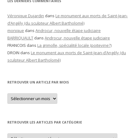
LES DERNIERS COMMENTAIRES
Véronique Dujardin
dans
Le monument aux morts de Saint-Jean-
d’Angély (du sculpteur Albert Bartholomé)
monique
dans
Androcur, nouvelle étape judiciaire
BARRIQUAULT
dans
Androcur, nouvelle étape judiciaire
FRANCOIS
dans
La grimolle, spécialité locale (poitevine?)
DROIN
dans
Le monument aux morts de Saint-Jean-d’Angély (du
sculpteur Albert Bartholomé)
RETROUVER UN ARTICLE PAR MOIS
Retrouver
un
article
par
mois
RETROUVER LES ARTICLES PAR CATÉGORIE
Retrouver