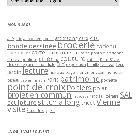
les
articles
par
catégorie
MON NUAGE…
art trading card
ATC
allégorie
art contemporain
broderie
bande dessinée
cadeau
carte
carte maison
calendrier
carte postale ancienne
couture
cinéma
carte à publicité
cuisine
Deux-Sèvres
DIY
exposition
festival
famille
deuxième guerre mondiale
fleur
lecture
jardin
marque-page
monument commémoratif
patrimoine
Paris
oiseau
papier maison
pochette
point de croix
Poitiers
polar
projet en commun
SAL
rentrée littéraire
recyclage
stitch a long
Vienne
sculpture
tricot
visite
États-Unis
église
LÀ OÙ JE VAIS SOUVENT…