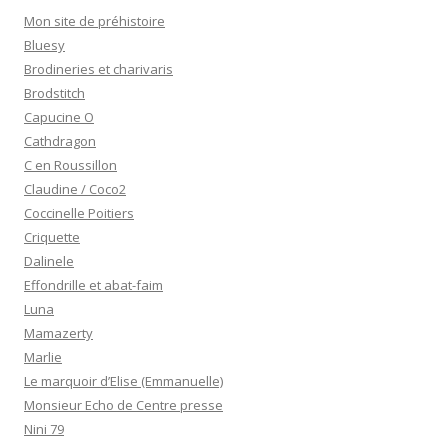
Mon site de préhistoire
Bluesy
Brodineries et charivaris
Brodstitch
Capucine O
Cathdragon
C en Roussillon
Claudine / Coco2
Coccinelle Poitiers
Criquette
Dalinele
Effondrille et abat-faim
Luna
Mamazerty
Marlie
Le marquoir d’Elise (Emmanuelle)
Monsieur Echo de Centre presse
Nini 79