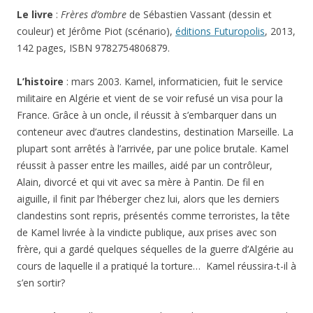
Le livre
:
Frères d’ombre
de Sébastien Vassant (dessin et
couleur) et Jérôme Piot (scénario),
éditions Futuropolis
, 2013,
142 pages, ISBN 9782754806879.
L’histoire
: mars 2003. Kamel, informaticien, fuit le service
militaire en Algérie et vient de se voir refusé un visa pour la
France. Grâce à un oncle, il réussit à s’embarquer dans un
conteneur avec d’autres clandestins, destination Marseille. La
plupart sont arrêtés à l’arrivée, par une police brutale. Kamel
réussit à passer entre les mailles, aidé par un contrôleur,
Alain, divorcé et qui vit avec sa mère à Pantin. De fil en
aiguille, il finit par l’héberger chez lui, alors que les derniers
clandestins sont repris, présentés comme terroristes, la tête
de Kamel livrée à la vindicte publique, aux prises avec son
frère, qui a gardé quelques séquelles de la guerre d’Algérie au
cours de laquelle il a pratiqué la torture… Kamel réussira-t-il à
s’en sortir?