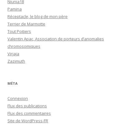
Niunia18
Pamina
Réceptacle, le blog de mon père
Terrier de Marmotte
Tout Poitiers
Valentin Apac, Association de porteurs d’anomalies
chromosomiques
Virjaja
Zazimuth
MÉTA
Connexion
Flux des publications
Flux des commentaires
Site de WordPress-FR