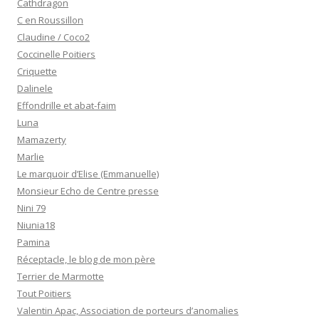
Cathdragon
C en Roussillon
Claudine / Coco2
Coccinelle Poitiers
Criquette
Dalinele
Effondrille et abat-faim
Luna
Mamazerty
Marlie
Le marquoir d’Elise (Emmanuelle)
Monsieur Echo de Centre presse
Nini 79
Niunia18
Pamina
Réceptacle, le blog de mon père
Terrier de Marmotte
Tout Poitiers
Valentin Apac, Association de porteurs d’anomalies