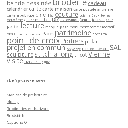
broderie
bande dessinée
cadeau
carte
carte maison
calendrier
carte postale ancienne
couture
cinéma
carte à publicité
cuisine
Deux-Sèvres
DIY
exposition
festival
famille
deuxième guerre mondiale
fleur
lecture
jardin
marque-page
monument commémoratif
patrimoine
Paris
oiseau
papier maison
pochette
point de croix
Poitiers
polar
projet en commun
SAL
rentrée littéraire
recyclage
stitch a long
Vienne
sculpture
tricot
visite
États-Unis
église
LÀ OÙ JE VAIS SOUVENT…
Mon site de préhistoire
Bluesy
Brodineries et charivaris
Brodstitch
Capucine O