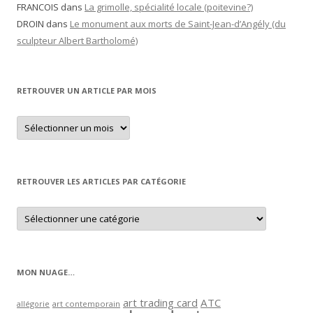
FRANCOIS
dans
La grimolle, spécialité locale (poitevine?)
DROIN
dans
Le monument aux morts de Saint-Jean-d’Angély (du
sculpteur Albert Bartholomé)
RETROUVER UN ARTICLE PAR MOIS
Retrouver
un
article
par
mois
RETROUVER LES ARTICLES PAR CATÉGORIE
Retrouver
les
articles
par
catégorie
MON NUAGE…
art trading card
ATC
allégorie
art contemporain