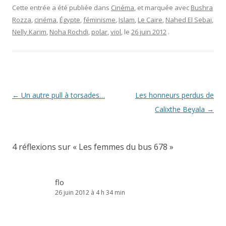
Cette entrée a été publiée dans
Cinéma
, et marquée avec
Bushra
Rozza
,
cinéma
,
Égypte
,
féminisme
,
Islam
,
Le Caire
,
Nahed El Sebaï
,
Nelly Karim
,
Noha Rochdi
,
polar
,
viol
, le
26 juin 2012
.
Navigation
←
Un autre pull à torsades…
Les honneurs perdus de
des
Calixthe Beyala
→
articles
4 réflexions sur «
Les femmes du bus 678
»
flo
26 juin 2012 à 4 h 34 min