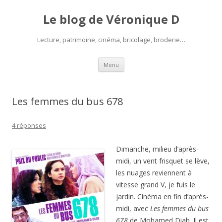
Le blog de Véronique D
Lecture, patrimoine, cinéma, bricolage, broderie…
Aller
Menu
au
contenu
Les femmes du bus 678
4 réponses
Dimanche, milieu d’après-
midi, un vent frisquet se lève,
les nuages reviennent à
vitesse grand V, je fuis le
jardin. Cinéma en fin d’après-
midi, avec
Les femmes du bus
678
,de Mohamed Diab. Il est