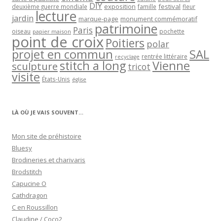
DIY
exposition
festival
famille
deuxième guerre mondiale
fleur
lecture
jardin
marque-page
monument commémoratif
patrimoine
Paris
oiseau
papier maison
pochette
point de croix
Poitiers
polar
projet en commun
SAL
rentrée littéraire
recyclage
stitch a long
Vienne
sculpture
tricot
visite
États-Unis
église
LÀ OÙ JE VAIS SOUVENT…
Mon site de préhistoire
Bluesy
Brodineries et charivaris
Brodstitch
Capucine O
Cathdragon
C en Roussillon
Claudine / Coco2