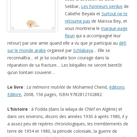
Sebbar,
Les honneurs perdus
de
Calixthe Beyala et
Surtout ne te
retourne pas
de Maïssa Bey, et
vous montrerai le
marque-page
fleuri
qui a accompagné leur
retour) par une amie quand elle a vu que je participai au
défi
sur le monde arabe
organisé par
Schlabaya
… Elle se
reconnaîtra… et je lui souhaite bon courage dans la
réparation de sa fracture… Les béquilles ne seront bientôt
qu’un lointain souvenir…
Le livre
:
La mémoire mutilée
de Mohamed Cherid,
éditions
Edilivre
, 2008, 156 pages, ISBN 9782812102882.
L’histoire
: à Fodda (dans la wilaya de Chlef en Algérie) et
dans ses environs, disons des années 1930 à après 1980, il y
a assez peu de repères chronologiques, les tremblements de
terre de 1954 et 1980, la période coloniale, la guerre de