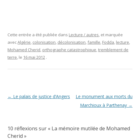
Cette entrée a été publiée dans
Lecture / autres
, et marquée
avec
Algérie
,
colonisation
,
décolonisation
,
famille
,
Fodda
,
lecture
,
Mohamed Cherid
,
orthographe catastrophique
,
tremblement de
terre
, le
16 mai 2012
.
Navigation
←
Le palais de justice d’Angers
Le monument aux morts du
des
Marchioux à Parthenay
→
articles
10 réflexions sur «
La mémoire mutilée de Mohamed
Cherid
»