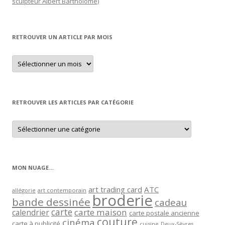
sculpteur Albert Bartholomé)
RETROUVER UN ARTICLE PAR MOIS
Retrouver
un
article
par
mois
RETROUVER LES ARTICLES PAR CATÉGORIE
Retrouver
les
articles
par
catégorie
MON NUAGE…
art trading card
ATC
allégorie
art contemporain
broderie
bande dessinée
cadeau
carte
carte maison
calendrier
carte postale ancienne
couture
cinéma
carte à publicité
cuisine
Deux-Sèvres