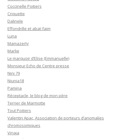
Coccinelle Poitiers
Criquette
Dalinele
Effondrille et abat-faim
Luna
Mamazerty
Marlie
Le marquoir d’Elise (Emmanuelle)
Monsieur Echo de Centre presse
Nini 79
Niunia18
Pamina
Réceptacle, le blog de mon père
Terrier de Marmotte
Tout Poitiers
Valentin Apac, Association de porteurs d’anomalies
chromosomiques
Virjaja