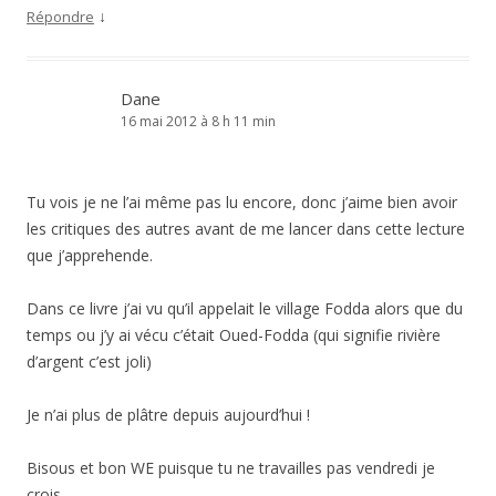
↓
Répondre
Dane
16 mai 2012 à 8 h 11 min
Tu vois je ne l’ai même pas lu encore, donc j’aime bien avoir
les critiques des autres avant de me lancer dans cette lecture
que j’apprehende.
Dans ce livre j’ai vu qu’il appelait le village Fodda alors que du
temps ou j’y ai vécu c’était Oued-Fodda (qui signifie rivière
d’argent c’est joli)
Je n’ai plus de plâtre depuis aujourd’hui !
Bisous et bon WE puisque tu ne travailles pas vendredi je
crois.