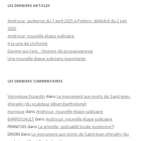
LES DERNIERS ARTICLES
Androcur, audience du 7 avril 2025 à Poitiers, délibéré du 2 juin
2025
Androcur, nouvelle étape judiciaire
A la une de L’informé
Devine qui c’est… Histoire de prosopagnosie
Une nouvelle étape judiciaire importante
LES DERNIERS COMMENTAIRES
Véronique Dujardin
dans
Le monument aux morts de Saint-Jean-
d’Angély (du sculpteur Albert Bartholomé)
monique
dans
Androcur, nouvelle étape judiciaire
BARRIQUAULT
dans
Androcur, nouvelle étape judiciaire
FRANCOIS
dans
La grimolle, spécialité locale (poitevine?)
DROIN
dans
Le monument aux morts de Saint-Jean-d’Angély (du