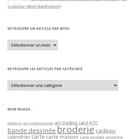
sculpteur Albert Bartholomé)
RETROUVER UN ARTICLE PAR MOIS
Retrouver
un
article
par
mois
RETROUVER LES ARTICLES PAR CATÉGORIE
Retrouver
les
articles
par
catégorie
MON NUAGE…
art trading card
ATC
allégorie
art contemporain
broderie
bande dessinée
cadeau
carte
carte maison
calendrier
carte postale ancienne