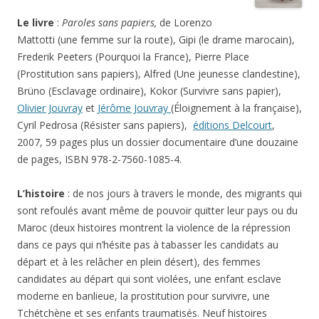
Le livre
:
Paroles sans papiers,
de Lorenzo
Mattotti (une femme sur la route), Gipi (le drame marocain),
Frederik Peeters (Pourquoi la France), Pierre Place
(Prostitution sans papiers), Alfred (Une jeunesse clandestine),
Brüno (Esclavage ordinaire), Kokor (Survivre sans papier),
Olivier Jouvray
et
Jérôme Jouvray
(Éloignement à la française),
Cyril Pedrosa (Résister sans papiers),
éditions Delcourt
,
2007, 59 pages plus un dossier documentaire d’une douzaine
de pages, ISBN 978-2-7560-1085-4.
L’histoire
: de nos jours à travers le monde, des migrants qui
sont refoulés avant même de pouvoir quitter leur pays ou du
Maroc (deux histoires montrent la violence de la répression
dans ce pays qui n’hésite pas à tabasser les candidats au
départ et à les relâcher en plein désert), des femmes
candidates au départ qui sont violées, une enfant esclave
moderne en banlieue, la prostitution pour survivre, une
Tchétchène et ses enfants traumatisés. Neuf histoires