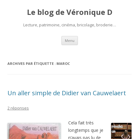
Le blog de Véronique D
Lecture, patrimoine, cinéma, bricolage, broderie…
Aller
Menu
au
contenu
ARCHIVES PAR ÉTIQUETTE :
MAROC
Un aller simple de Didier van Cauwelaert
2 réponses
Cela fait très
longtemps que je
n’avais pas lu de