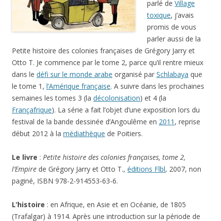
parlé de
Village
toxique
, j’avais
promis de vous
parler aussi de la
Petite histoire des colonies françaises de Grégory Jarry et
Otto T. Je commence par le tome 2, parce qu’il rentre mieux
dans le
défi sur le monde arabe
organisé par
Schlabaya
que
le tome 1,
l’Amérique française
. A suivre dans les prochaines
semaines les tomes 3 (la
décolonisation
) et 4 (la
Françafrique
). La série a fait l’objet d’une exposition lors du
festival de la bande dessinée d’Angoulême en
2011
, reprise
début 2012 à la
médiathèque
de Poitiers.
Le livre
:
Petite histoire des colonies françaises, tome 2,
l’Empire
de Grégory Jarry et Otto T.,
éditions Flbl
, 2007, non
paginé, ISBN 978-2-914553-63-6.
L’histoire
: en Afrique, en Asie et en Océanie, de 1805
(Trafalgar) à 1914. Après une introduction sur la période de