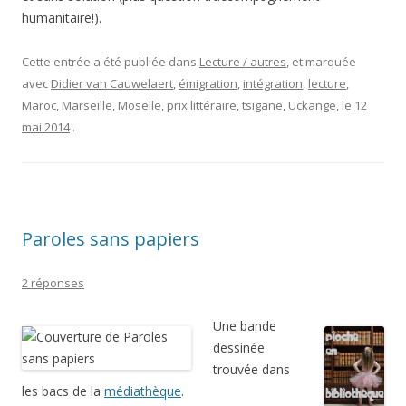
humanitaire!).
Cette entrée a été publiée dans
Lecture / autres
, et marquée
avec
Didier van Cauwelaert
,
émigration
,
intégration
,
lecture
,
Maroc
,
Marseille
,
Moselle
,
prix littéraire
,
tsigane
,
Uckange
, le
12
mai 2014
.
Paroles sans papiers
2 réponses
Une bande
dessinée
trouvée dans
les bacs de la
médiathèque
.