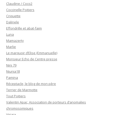
Claudine / Coco2
Coccinelle Poitiers
Criquette
Dalinele
Effondrille et abat-faim
Luna
Mamazerty
Marlie
Le marquoir d’Elise (Emmanuelle)
Monsieur Echo de Centre presse
Nini 79
Niunia18
Pamina
Réceptacle, le blog de mon père
Terrier de Marmotte
Tout Poitiers
Valentin Apac, Association de porteurs d’anomalies
chromosomiques
Virjaja