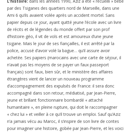
L’histoire:
dans les années 1990, Aziz a été « recueilli » bébé
par des Tsiganes des quartiers nord de Marseille, dans une
Ami 6 qu’ils avaient volée après un accident mortel. Sans
papier depuis ce jour, ayant quitté jeune l’école avec un livre
de récits et de légendes du monde offert par son prof
d’histoire-géo, il vit de vols et est amoureux d’une jeune
tsigane. Mais le jour de ses fiançailles, il est arrêté par la
police, accusé d’avoir volé la bague… qu’il assure avoir
achetée. Ses papiers (marocains avec une carte de séjour, il
n’avait pas les moyens de se payer un faux passeport
français) sont faux, bien sûr, et le ministère des affaires
étrangères vient de lancer un nouveau programme
d’accompagnement des expulsés de France: il sera donc
accompagné dans son retour, médiatisé, par Jean-Pierre,
jeune et brillant fonctionnaire bombardé « attaché
humanitaire », en pleine rupture, qui doit le raccompagner
« chez lui » et veiller à ce qu’il trouve un emploi. Sauf qu’Aziz
n’a jamais vécu au Maroc, il s’inspire de son livre de contes
pour imaginer une histoire, gobée par Jean-Pierre, et les voici