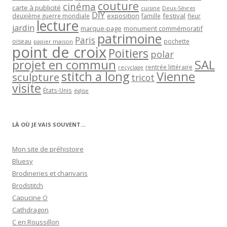
couture
cinéma
carte à publicité
cuisine
Deux-Sèvres
DIY
exposition
festival
famille
deuxième guerre mondiale
fleur
lecture
jardin
marque-page
monument commémoratif
patrimoine
Paris
oiseau
papier maison
pochette
point de croix
Poitiers
polar
projet en commun
SAL
rentrée littéraire
recyclage
stitch a long
Vienne
sculpture
tricot
visite
États-Unis
église
LÀ OÙ JE VAIS SOUVENT…
Mon site de préhistoire
Bluesy
Brodineries et charivaris
Brodstitch
Capucine O
Cathdragon
C en Roussillon