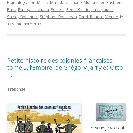
Naji
,
intégration
,
Maroc
,
Marrakech
,
mode
,
Mohammed Bastaoui
,
Paris
,
Philippe Lacheau
,
Poitiers
,
Reem Kherici
,
sans papier
,
Shirley Bousquet
,
Stéphane Rousseau
,
Tarek Boudali
,
Vienne
, le
17 septembre 2013
.
Petite histoire des colonies françaises,
tome 2, l’Empire, de Grégory Jarry et Otto
T.
1 réponse
Lorsque je vous ai