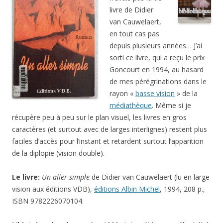
livre de Didier
van Cauwelaert,
en tout cas pas
depuis plusieurs années… J’ai
sorti ce livre, qui a reçu le prix
Goncourt en 1994, au hasard
de mes pérégrinations dans le
rayon «
basse vision
» de la
médiathèque
. Même si je
récupère peu à peu sur le plan visuel, les livres en gros
caractères (et surtout avec de larges interlignes) restent plus
faciles d’accès pour l’instant et retardent surtout l’apparition
de la diplopie (vision double).
Le livre:
Un aller simple
de Didier van Cauwelaert (lu en large
vision aux éditions VDB),
éditions Albin Michel
, 1994, 208 p.,
ISBN 9782226070104.