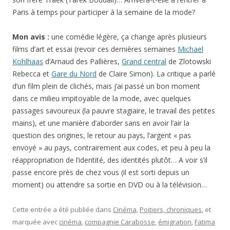
Paris à temps pour participer à la semaine de la mode?
Mon avis :
une comédie légère, ça change après plusieurs
films d’art et essai (revoir ces dernières semaines
Michael
Kohlhaas
d’Arnaud des Pallières,
Grand central
de Zlotowski
Rebecca et
Gare du Nord
de Claire Simon). La critique a parlé
d’un film plein de clichés, mais j’ai passé un bon moment
dans ce milieu impitoyable de la mode, avec quelques
passages savoureux (la pauvre stagiaire, le travail des petites
mains), et une manière d’aborder sans en avoir l’air la
question des origines, le retour au pays, l’argent « pas
envoyé » au pays, contrairement aux codes, et peu à peu la
réappropriation de l’identité, des identités plutôt… A voir s’il
passe encore près de chez vous (il est sorti depuis un
moment) ou attendre sa sortie en DVD ou à la télévision…
Cette entrée a été publiée dans
Cinéma
,
Poitiers, chroniques
, et
marquée avec
cinéma
,
compagnie Carabosse
,
émigration
,
Fatima