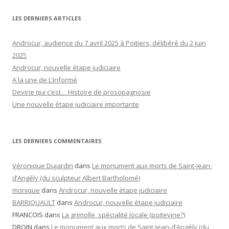
LES DERNIERS ARTICLES
Androcur, audience du 7 avril 2025 à Poitiers, délibéré du 2 juin
2025
Androcur, nouvelle étape judiciaire
A la une de L’informé
Devine qui c’est… Histoire de prosopagnosie
Une nouvelle étape judiciaire importante
LES DERNIERS COMMENTAIRES
Véronique Dujardin
dans
Le monument aux morts de Saint-Jean-
d’Angély (du sculpteur Albert Bartholomé)
monique
dans
Androcur, nouvelle étape judiciaire
BARRIQUAULT
dans
Androcur, nouvelle étape judiciaire
FRANCOIS
dans
La grimolle, spécialité locale (poitevine?)
DROIN
dans
Le monument aux morts de Saint-Jean-d’Angély (du