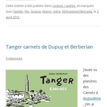
Cette entrée a été publiée dans
Lecture / autres
, et marquée
avec
famille
,
Fès
,
lecture
,
Maroc
,
mère
,
Mohammed Berrada
, le
2
avril 2012
.
Tanger carnets de Dupuy et Berberian
3 réponses
J’avais vu
des
planches
des
Carnets à
Angoulême
, j’en ai