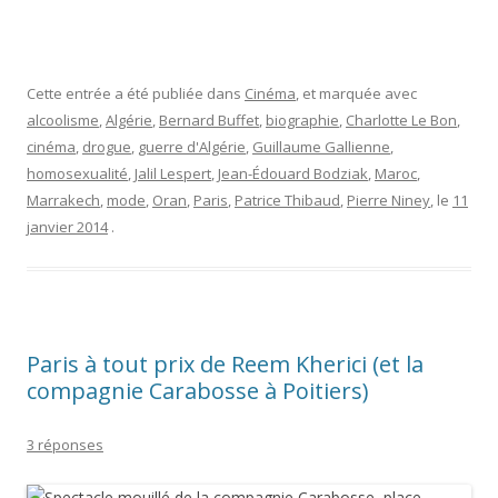
Cette entrée a été publiée dans
Cinéma
, et marquée avec
alcoolisme
,
Algérie
,
Bernard Buffet
,
biographie
,
Charlotte Le Bon
,
cinéma
,
drogue
,
guerre d'Algérie
,
Guillaume Gallienne
,
homosexualité
,
Jalil Lespert
,
Jean-Édouard Bodziak
,
Maroc
,
Marrakech
,
mode
,
Oran
,
Paris
,
Patrice Thibaud
,
Pierre Niney
, le
11
janvier 2014
.
Paris à tout prix de Reem Kherici (et la
compagnie Carabosse à Poitiers)
3 réponses