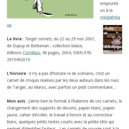
emprunté
un à la
médiathèq
ue
.
Le livre
:
Tanger carnets, du 22 au 29 mai 2001
,
de Dupuy et Berberian , collection blaise,
éditions
Cornélius
, 40 pages, 2004, ISBN 978-
2915492019.
L’histoire
: il n’y a pas d’histoire ni de scénario, c’est un
carnet de croquis réalisés par les deux auteurs dans les rues
de Tanger, au Maroc, avec parfois un petit commentaire…
Mon avis
: J’aime bien le format à l’italienne de ces carnets, le
changement des supports de dessins, papier blanc, papier
jaune, cahier d’écolier, le travail à l’encre et au correcteur
blanc, quelques petits textes courts avec la petite tête qui
permet d’identifier l’auteur… Les carnets de voyage sont à la