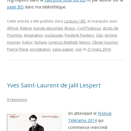
page BD
dans ma bibliothèque.
Cette entrée a été publiée dans
Lecture / BD
, et marquée avec
Alfred
,
Algérie
,
bande dessinée
,
Brüno
,
Cyril Pedrosa
,
droits de
l'homme
,
émigration
,
esclavage
,
Frederik Peeters
,
Gipi
,
Jérôme
Jouvray
,
Kokor
,
lecture
,
Lorenzo Mattotti
,
Maroc
,
Olivier Jouvray
,
Pierre Place
,
prostitution
,
sans papier
,
viol
, le
21 mars 2014
.
Yves Saint-Laurent de Jalil Lespert
9 réponses
En attendant le
festival
Télérama 2014
qui
commence mercredi