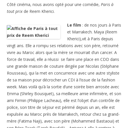
Côté cinéma, nous avons opté pour une comédie,
Paris à
tout prix
de Reem Kherici.
Le film
: de nos jours à Paris
et Marrakech. Maya (Reem
Kherici),vit à Paris depuis
vingt ans. Elle a rompu ses relations avec son père, retourné
vivre au Maroc alors que la mère se mourrait d’un cancer. A
force de travail, elle a réussi se faire une place en CDD dans
une grande maison de couture dirigée par Nicolas (Stéphane
Rousseau), qui la met en concurrence avec une autre styliste
de sa maison pour décrocher un CDI à l’issue de la fashion
week. Mais voilà qu’à la sortie d’une soirée bien arrosée avec
Emma (Shirley Bousquet), sa meilleure amie infirmière, et son
ami Firmin (Philippe Lacheau), elle est l’objet d’un contrôle de
police, son titre de séjour est périmé depuis un an, elle est
expulsée au Maroc près de Marrakech, retour chez sa grand-
mère (Fatima Naji), avec son père (Mohammed Bastaoui) et
son frère Traek (Tarek Boudali)… Arrivera-t-elle à rentrer à