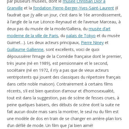
par plusieurs musées, dont le
musée Christian Dior à
Granville
et la
fondation Pierre-Berger-Yves-Saint-Laurent
(il
faudrait que j’y aille un jour, c’est dans le 16e arrondissement,
à l’angle de la rue Léonce-Reynaud et de l’avenue Marceau, à
deux pas du musée de la mode/Galliera, du
musée d’art
moderne de la ville de Paris
, du
palais de Tokyo
et du musée
Guimet…). Les deux acteurs principaux,
Pierre Niney
et
Guillaume Gallienne
, sont excellents, voici de quoi
dépoussiérer l’image de la Comédie française dont le premier,
très jeune (né en 1989), est pensionnaire et le second,
sociétaire (né en 1972, il n’y a pas que de vieux acteurs
ventripotents qui jouent des classiques du répertoire français
dans cette noble maison). Contrairement à certains films
récents, s’il est bien question d’amour et d’homosexualité,
tout est dans la suggestion, pas de scène de fesses crues, à
peine quelques baisers, des débuts de scène dont la suite ne
fait aucun doute mais sans la montrer, le seul nu du film est
une modèle de dos en train de se changer en arrière-plan lors
d’un défilé de mode. Un film que j’ai bien aimé!