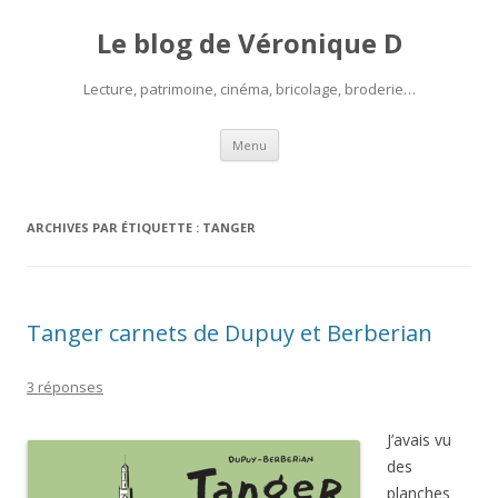
Le blog de Véronique D
Lecture, patrimoine, cinéma, bricolage, broderie…
Aller
Menu
au
contenu
ARCHIVES PAR ÉTIQUETTE :
TANGER
Tanger carnets de Dupuy et Berberian
3 réponses
J’avais vu
des
planches