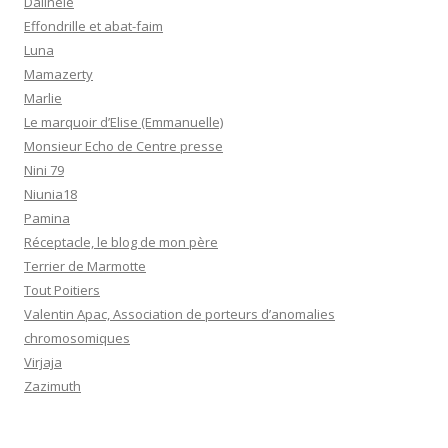
Dalinele
Effondrille et abat-faim
Luna
Mamazerty
Marlie
Le marquoir d’Elise (Emmanuelle)
Monsieur Echo de Centre presse
Nini 79
Niunia18
Pamina
Réceptacle, le blog de mon père
Terrier de Marmotte
Tout Poitiers
Valentin Apac, Association de porteurs d’anomalies
chromosomiques
Virjaja
Zazimuth