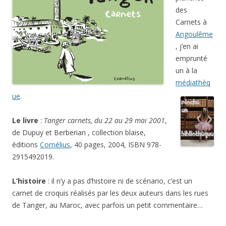
des
Carnets à
Angoulême
, j’en ai
emprunté
un à la
médiathèq
ue
.
Le livre
:
Tanger carnets, du 22 au 29 mai 2001
,
de Dupuy et Berberian , collection blaise,
éditions
Cornélius
, 40 pages, 2004, ISBN 978-
2915492019.
L’histoire
: il n’y a pas d’histoire ni de scénario, c’est un
carnet de croquis réalisés par les deux auteurs dans les rues
de Tanger, au Maroc, avec parfois un petit commentaire…