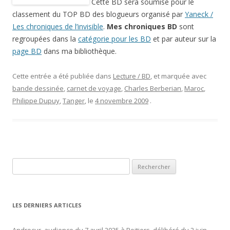
Cette BD sera soumise pour le
classement du TOP BD des blogueurs organisé par
Yaneck /
Les chroniques de l’invisible
.
Mes chroniques BD
sont
regroupées dans la
catégorie pour les BD
et par auteur sur la
page BD
dans ma bibliothèque.
Cette entrée a été publiée dans
Lecture / BD
, et marquée avec
bande dessinée
,
carnet de voyage
,
Charles Berberian
,
Maroc
,
Philippe Dupuy
,
Tanger
, le
4 novembre 2009
.
Rechercher :
LES DERNIERS ARTICLES