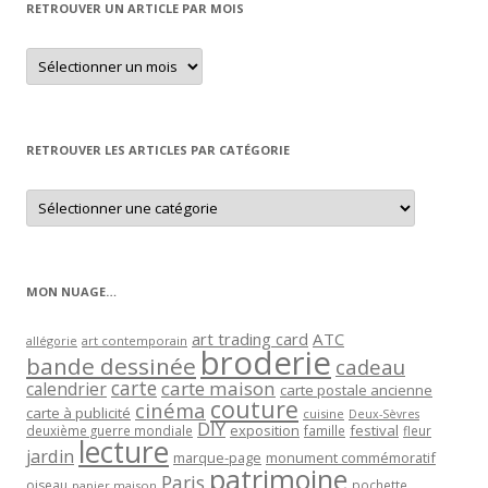
RETROUVER UN ARTICLE PAR MOIS
Retrouver
un
article
par
mois
RETROUVER LES ARTICLES PAR CATÉGORIE
Retrouver
les
articles
par
catégorie
MON NUAGE…
art trading card
ATC
allégorie
art contemporain
broderie
bande dessinée
cadeau
carte
carte maison
calendrier
carte postale ancienne
couture
cinéma
carte à publicité
cuisine
Deux-Sèvres
DIY
exposition
festival
famille
deuxième guerre mondiale
fleur
lecture
jardin
marque-page
monument commémoratif
patrimoine
Paris
oiseau
papier maison
pochette