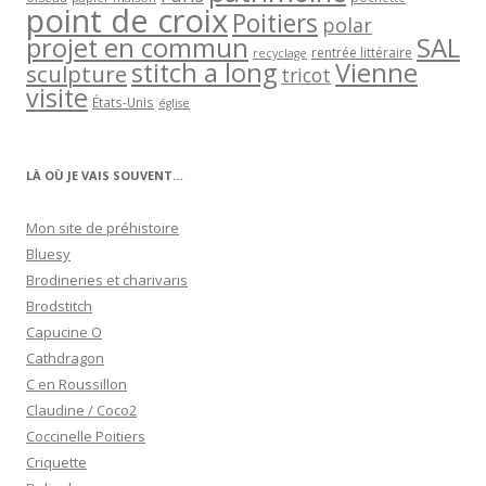
point de croix
Poitiers
polar
projet en commun
SAL
rentrée littéraire
recyclage
stitch a long
Vienne
sculpture
tricot
visite
États-Unis
église
LÀ OÙ JE VAIS SOUVENT…
Mon site de préhistoire
Bluesy
Brodineries et charivaris
Brodstitch
Capucine O
Cathdragon
C en Roussillon
Claudine / Coco2
Coccinelle Poitiers
Criquette