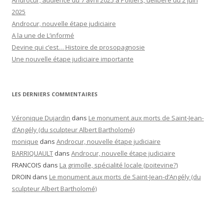
Androcur, audience du 7 avril 2025 à Poitiers, délibéré du 2 juin
2025
Androcur, nouvelle étape judiciaire
A la une de L’informé
Devine qui c’est… Histoire de prosopagnosie
Une nouvelle étape judiciaire importante
LES DERNIERS COMMENTAIRES
Véronique Dujardin
dans
Le monument aux morts de Saint-Jean-
d’Angély (du sculpteur Albert Bartholomé)
monique
dans
Androcur, nouvelle étape judiciaire
BARRIQUAULT
dans
Androcur, nouvelle étape judiciaire
FRANCOIS
dans
La grimolle, spécialité locale (poitevine?)
DROIN
dans
Le monument aux morts de Saint-Jean-d’Angély (du
sculpteur Albert Bartholomé)