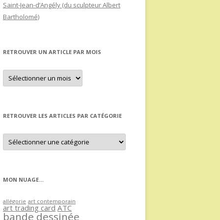
Saint-Jean-d’Angély (du sculpteur Albert
Bartholomé)
RETROUVER UN ARTICLE PAR MOIS
Retrouver
un
article
par
mois
RETROUVER LES ARTICLES PAR CATÉGORIE
Retrouver
les
articles
par
catégorie
MON NUAGE…
allégorie
art contemporain
art trading card
ATC
bande dessinée