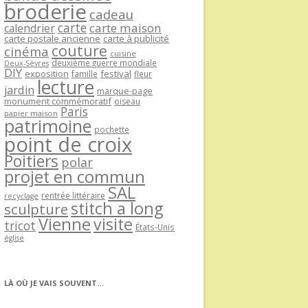
broderie
cadeau
carte
carte maison
calendrier
carte postale ancienne
carte à publicité
couture
cinéma
cuisine
deuxième guerre mondiale
Deux-Sèvres
DIY
exposition
festival
famille
fleur
lecture
jardin
marque-page
monument commémoratif
oiseau
Paris
papier maison
patrimoine
pochette
point de croix
Poitiers
polar
projet en commun
SAL
rentrée littéraire
recyclage
stitch a long
sculpture
Vienne
visite
tricot
États-Unis
église
LÀ OÙ JE VAIS SOUVENT…