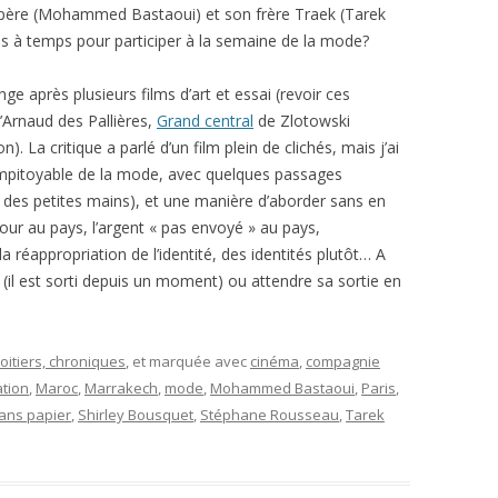
 père (Mohammed Bastaoui) et son frère Traek (Tarek
ris à temps pour participer à la semaine de la mode?
e après plusieurs films d’art et essai (revoir ces
’Arnaud des Pallières,
Grand central
de Zlotowski
). La critique a parlé d’un film plein de clichés, mais j’ai
mpitoyable de la mode, avec quelques passages
il des petites mains), et une manière d’aborder sans en
retour au pays, l’argent « pas envoyé » au pays,
 réappropriation de l’identité, des identités plutôt… A
 (il est sorti depuis un moment) ou attendre sa sortie en
oitiers, chroniques
, et marquée avec
cinéma
,
compagnie
ation
,
Maroc
,
Marrakech
,
mode
,
Mohammed Bastaoui
,
Paris
,
ans papier
,
Shirley Bousquet
,
Stéphane Rousseau
,
Tarek