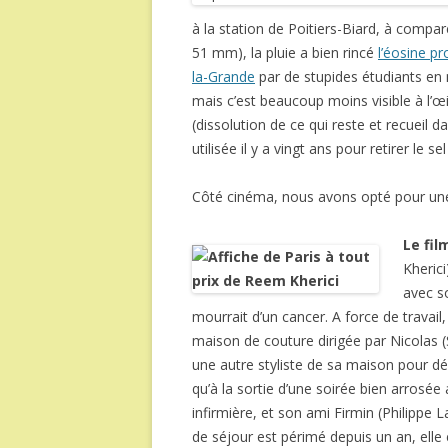
à la station de Poitiers-Biard, à comp
51 mm), la pluie a bien rincé
l’éosine p
la-Grande
par de stupides étudiants en 
mais c’est beaucoup moins visible à l’œ
(dissolution de ce qui reste et recuei
utilisée il y a vingt ans pour retirer le
Côté cinéma, nous avons opté pour un
Le fil
Kherici
avec s
mourrait d’un cancer. A force de travai
maison de couture dirigée par Nicolas 
une autre styliste de sa maison pour dé
qu’à la sortie d’une soirée bien arrosé
infirmière, et son ami Firmin (Philippe La
de séjour est périmé depuis un an, ell