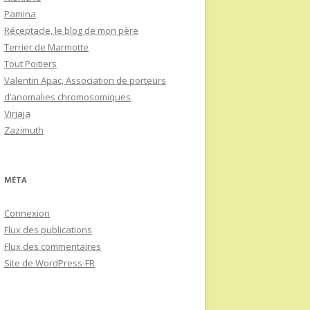
Pamina
Réceptacle, le blog de mon père
Terrier de Marmotte
Tout Poitiers
Valentin Apac, Association de porteurs
d’anomalies chromosomiques
Virjaja
Zazimuth
MÉTA
Connexion
Flux des publications
Flux des commentaires
Site de WordPress-FR