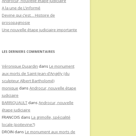
Androcur, nouvelle étape judiciaire
A la une de L’informé
Devine qui c’est… Histoire de
prosopagnosie
Une nouvelle étape judiciaire importante
LES DERNIERS COMMENTAIRES
Véronique Dujardin
dans
Le monument
aux morts de Saint-Jean-d’Angély (du
sculpteur Albert Bartholomé)
monique
dans
Androcur, nouvelle étape
judiciaire
BARRIQUAULT
dans
Androcur, nouvelle
étape judiciaire
FRANCOIS
dans
La grimolle, spécialité
locale (poitevine?)
DROIN
dans
Le monument aux morts de