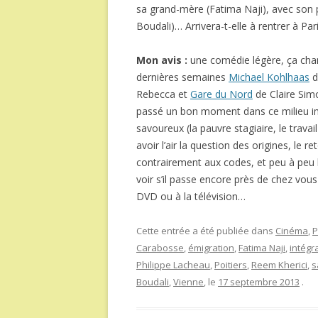
sa grand-mère (Fatima Naji), avec son
Boudali)… Arrivera-t-elle à rentrer à Pa
Mon avis :
une comédie légère, ça chang
dernières semaines
Michael Kohlhaas
d
Rebecca et
Gare du Nord
de Claire Simon
passé un bon moment dans ce milieu i
savoureux (la pauvre stagiaire, le trava
avoir l’air la question des origines, le 
contrairement aux codes, et peu à peu la
voir s’il passe encore près de chez vous
DVD ou à la télévision…
Cette entrée a été publiée dans
Cinéma
,
P
Carabosse
,
émigration
,
Fatima Naji
,
intégr
Philippe Lacheau
,
Poitiers
,
Reem Kherici
,
s
Boudali
,
Vienne
, le
17 septembre 2013
.