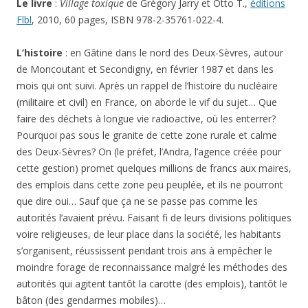
Le livre
:
Village toxique
de Grégory Jarry et Otto T.,
éditions
Flbl
, 2010, 60 pages, ISBN 978-2-35761-022-4.
L’histoire
: en Gâtine dans le nord des Deux-Sèvres, autour
de Moncoutant et Secondigny, en février 1987 et dans les
mois qui ont suivi. Après un rappel de l’histoire du nucléaire
(militaire et civil) en France, on aborde le vif du sujet… Que
faire des déchets à longue vie radioactive, où les enterrer?
Pourquoi pas sous le granite de cette zone rurale et calme
des Deux-Sèvres? On (le préfet, l’Andra, l’agence créée pour
cette gestion) promet quelques millions de francs aux maires,
des emplois dans cette zone peu peuplée, et ils ne pourront
que dire oui… Sauf que ça ne se passe pas comme les
autorités l’avaient prévu. Faisant fi de leurs divisions politiques
voire religieuses, de leur place dans la société, les habitants
s’organisent, réussissent pendant trois ans à empêcher le
moindre forage de reconnaissance malgré les méthodes des
autorités qui agitent tantôt la carotte (des emplois), tantôt le
bâton (des gendarmes mobiles)…