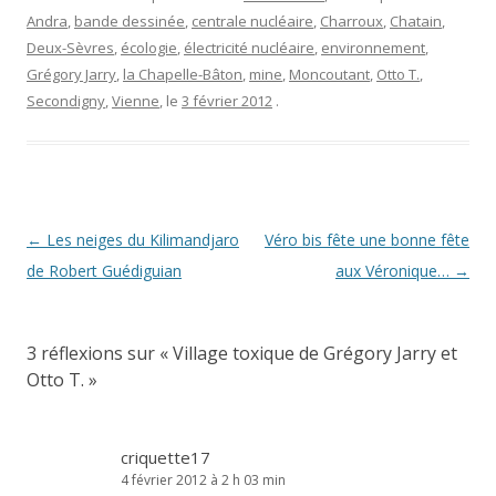
Andra
,
bande dessinée
,
centrale nucléaire
,
Charroux
,
Chatain
,
Deux-Sèvres
,
écologie
,
électricité nucléaire
,
environnement
,
Grégory Jarry
,
la Chapelle-Bâton
,
mine
,
Moncoutant
,
Otto T.
,
Secondigny
,
Vienne
, le
3 février 2012
.
Navigation
←
Les neiges du Kilimandjaro
Véro bis fête une bonne fête
des
de Robert Guédiguian
aux Véronique…
→
articles
3 réflexions sur «
Village toxique de Grégory Jarry et
Otto T.
»
criquette17
4 février 2012 à 2 h 03 min