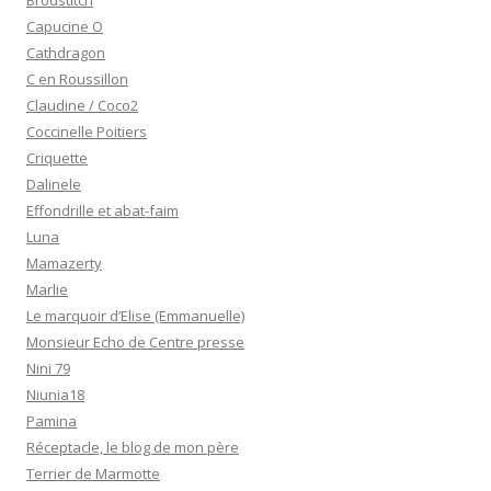
Brodstitch
Capucine O
Cathdragon
C en Roussillon
Claudine / Coco2
Coccinelle Poitiers
Criquette
Dalinele
Effondrille et abat-faim
Luna
Mamazerty
Marlie
Le marquoir d’Elise (Emmanuelle)
Monsieur Echo de Centre presse
Nini 79
Niunia18
Pamina
Réceptacle, le blog de mon père
Terrier de Marmotte