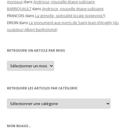
monique
dans
Androcur, nouvelle étape judiciaire
BARRIQUAULT
dans
Androcur, nouvelle étape judiciaire
FRANCOIS
dans
La grimolle, spécialité locale (poitevine?)
DROIN
dans
Le monument aux morts de Saint-Jean-d’Angély (du
sculpteur Albert Bartholomé)
RETROUVER UN ARTICLE PAR MOIS
Retrouver
un
article
par
mois
RETROUVER LES ARTICLES PAR CATÉGORIE
Retrouver
les
articles
par
catégorie
MON NUAGE…