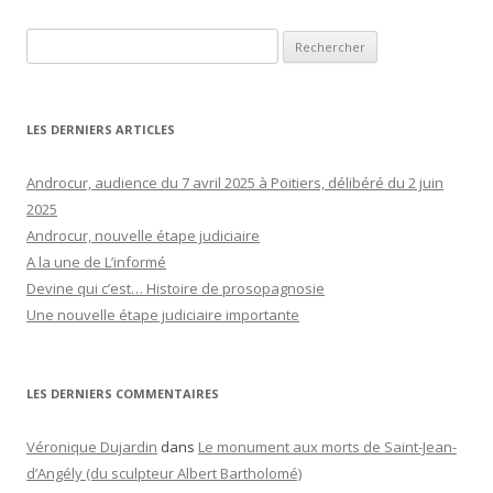
Rechercher :
LES DERNIERS ARTICLES
Androcur, audience du 7 avril 2025 à Poitiers, délibéré du 2 juin
2025
Androcur, nouvelle étape judiciaire
A la une de L’informé
Devine qui c’est… Histoire de prosopagnosie
Une nouvelle étape judiciaire importante
LES DERNIERS COMMENTAIRES
Véronique Dujardin
dans
Le monument aux morts de Saint-Jean-
d’Angély (du sculpteur Albert Bartholomé)