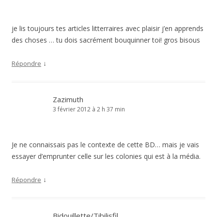
je lis toujours tes articles litterraires avec plaisir j’en apprends
des choses … tu dois sacrément bouquinner toi! gros bisous
↓
Répondre
Zazimuth
3 février 2012 à 2 h 37 min
Je ne connaissais pas le contexte de cette BD… mais je vais
essayer d’emprunter celle sur les colonies qui est à la média.
↓
Répondre
Bidouillette/Tibilisfil