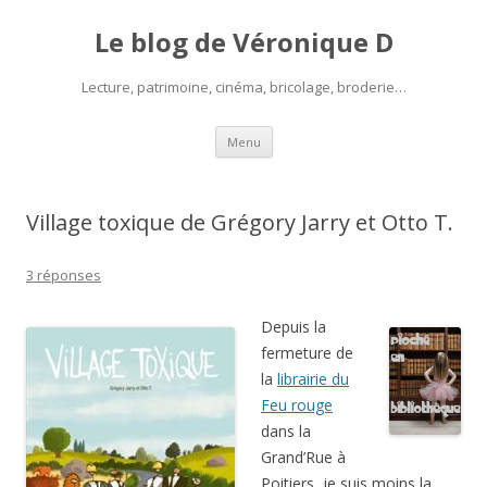
Le blog de Véronique D
Lecture, patrimoine, cinéma, bricolage, broderie…
Aller
Menu
au
contenu
Village toxique de Grégory Jarry et Otto T.
3 réponses
Depuis la
fermeture de
la
librairie du
Feu rouge
dans la
Grand’Rue à
Poitiers, je suis moins la