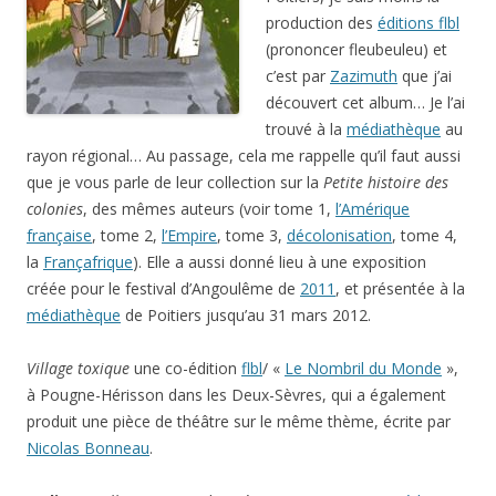
production des
éditions flbl
(prononcer fleubeuleu) et
c’est par
Zazimuth
que j’ai
découvert cet album… Je l’ai
trouvé à la
médiathèque
au
rayon régional… Au passage, cela me rappelle qu’il faut aussi
que je vous parle de leur collection sur la
Petite histoire des
colonies
, des mêmes auteurs (voir tome 1,
l’Amérique
française
, tome 2,
l’Empire
, tome 3,
décolonisation
, tome 4,
la
Françafrique
). Elle a aussi donné lieu à une exposition
créée pour le festival d’Angoulême de
2011
, et présentée à la
médiathèque
de Poitiers jusqu’au 31 mars 2012.
Village toxique
une co-édition
flbl
/ «
Le Nombril du Monde
»,
à Pougne-Hérisson dans les Deux-Sèvres, qui a également
produit une pièce de théâtre sur le même thème, écrite par
Nicolas Bonneau
.