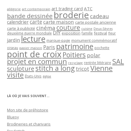
art trading card
ATC
allégorie
art contemporain
broderie
bande dessinée
cadeau
carte
carte maison
calendrier
carte postale ancienne
couture
cinéma
carte à publicité
cuisine
Deux-Sèvres
DIY
exposition
festival
famille
deuxième guerre mondiale
fleur
lecture
jardin
marque-page
monument commémoratif
patrimoine
Paris
oiseau
papier maison
pochette
point de croix
Poitiers
polar
projet en commun
SAL
rentrée littéraire
recyclage
stitch a long
Vienne
sculpture
tricot
visite
États-Unis
église
LÀ OÙ JE VAIS SOUVENT…
Mon site de préhistoire
Bluesy
Brodineries et charivaris