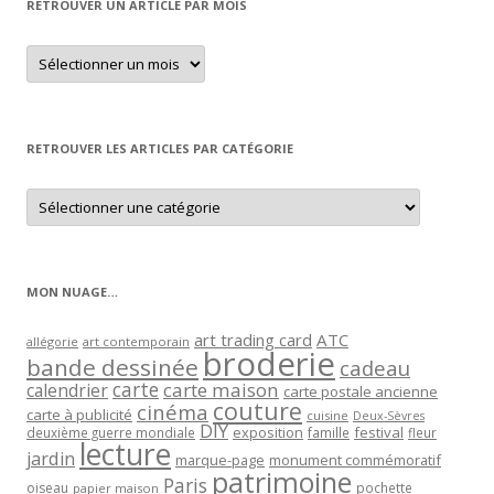
RETROUVER UN ARTICLE PAR MOIS
Retrouver
un
article
par
mois
RETROUVER LES ARTICLES PAR CATÉGORIE
Retrouver
les
articles
par
catégorie
MON NUAGE…
art trading card
ATC
allégorie
art contemporain
broderie
bande dessinée
cadeau
carte
carte maison
calendrier
carte postale ancienne
couture
cinéma
carte à publicité
cuisine
Deux-Sèvres
DIY
exposition
festival
famille
deuxième guerre mondiale
fleur
lecture
jardin
marque-page
monument commémoratif
patrimoine
Paris
oiseau
papier maison
pochette