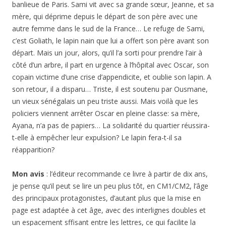
banlieue de Paris. Sami vit avec sa grande sœur, Jeanne, et sa
mère, qui déprime depuis le départ de son père avec une
autre femme dans le sud de la France… Le refuge de Sami,
c’est Goliath, le lapin nain que lui a offert son père avant son
départ. Mais un jour, alors, qu’il l’a sorti pour prendre l’air à
côté d’un arbre, il part en urgence à l’hôpital avec Oscar, son
copain victime d’une crise d’appendicite, et oublie son lapin. A
son retour, il a disparu… Triste, il est soutenu par Ousmane,
un vieux sénégalais un peu triste aussi. Mais voilà que les
policiers viennent arrêter Oscar en pleine classe: sa mère,
Ayana, n’a pas de papiers… La solidarité du quartier réussira-
t-elle à empêcher leur expulsion? Le lapin fera-t-il sa
réapparition?
Mon avis
: l’éditeur recommande ce livre à partir de dix ans,
je pense qu’il peut se lire un peu plus tôt, en CM1/CM2, l’âge
des principaux protagonistes, d’autant plus que la mise en
page est adaptée à cet âge, avec des interlignes doubles et
un espacement sffisant entre les lettres, ce qui facilite la