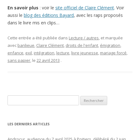
En savoir plus
: voir le
site officiel de Claire Clément
. Voir
aussi le
blog des éditions Bayard
, avec les raps proposés
dans le livre mis en clips…
Cette entrée a été publiée dans
Lecture / autres
, et marquée
avec
banlieue
,
Claire Clément
,
droits de l'enfant
,
émigration
,
enfance
,
exil
,
intégration
,
lecture
,
livre jeunesse
,
mariage forcé
,
sans papier
, le
22 avril 2013
.
Rechercher :
LES DERNIERS ARTICLES
Androcur, audience du 7 avril 2025 à Poitiers, délibéré du 2 juin