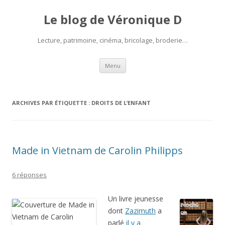
Le blog de Véronique D
Lecture, patrimoine, cinéma, bricolage, broderie…
Aller
Menu
au
contenu
ARCHIVES PAR ÉTIQUETTE :
DROITS DE L’ENFANT
Made in Vietnam de Carolin Philipps
6 réponses
Un livre jeunesse
dont
Zazimuth
a
parlé
il y a