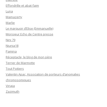
Effondrille et abat-faim
Luna
Mamazerty
Marlie
Le marquoir d’Elise (Emmanuelle)
Monsieur Echo de Centre presse
Nini 79
Niunia18
Pamina
Réceptacle, le blog de mon père
Terrier de Marmotte
Tout Poitiers
Valentin Apac, Association de porteurs d’anomalies
chromosomiques
Virjaja
Zazimuth