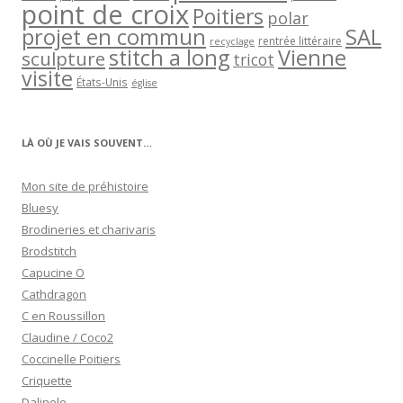
point de croix
Poitiers
polar
projet en commun
SAL
rentrée littéraire
recyclage
stitch a long
Vienne
sculpture
tricot
visite
États-Unis
église
LÀ OÙ JE VAIS SOUVENT…
Mon site de préhistoire
Bluesy
Brodineries et charivaris
Brodstitch
Capucine O
Cathdragon
C en Roussillon
Claudine / Coco2
Coccinelle Poitiers
Criquette
Dalinele