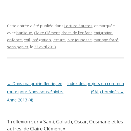
Cette entrée a été publiée dans
Lecture / autres
, et marquée
avec
banlieue
,
Claire Clément
,
droits de l'enfant
,
émigration
,
enfance
,
exil
,
intégration
,
lecture
,
livre jeunesse
,
mariage forcé
,
sans papier
, le
22 avril 2013
.
Navigation
←
Dans ma prairie fleurie, en
Index des projets en commun
des
route pour Nans-sous-Sainte-
(SAL) terminés
→
articles
Anne 2013 (4)
1 réflexion sur «
Sami, Goliath, Oscar, Ousmane et les
autres, de Claire Clément
»