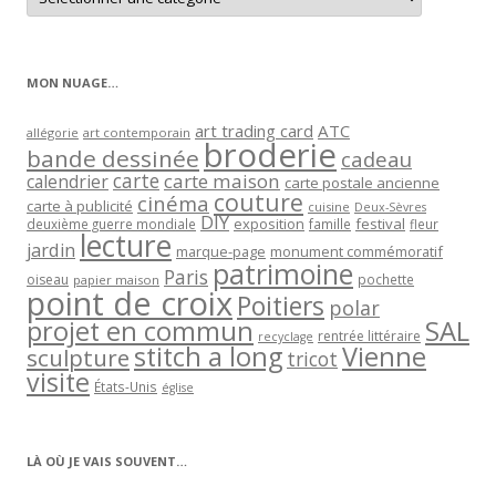
les
articles
par
catégorie
MON NUAGE…
art trading card
ATC
allégorie
art contemporain
broderie
bande dessinée
cadeau
carte
carte maison
calendrier
carte postale ancienne
couture
cinéma
carte à publicité
cuisine
Deux-Sèvres
DIY
exposition
festival
famille
deuxième guerre mondiale
fleur
lecture
jardin
marque-page
monument commémoratif
patrimoine
Paris
oiseau
papier maison
pochette
point de croix
Poitiers
polar
projet en commun
SAL
rentrée littéraire
recyclage
stitch a long
Vienne
sculpture
tricot
visite
États-Unis
église
LÀ OÙ JE VAIS SOUVENT…