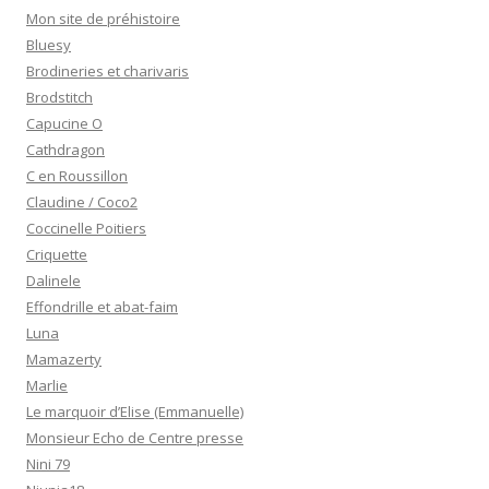
Mon site de préhistoire
Bluesy
Brodineries et charivaris
Brodstitch
Capucine O
Cathdragon
C en Roussillon
Claudine / Coco2
Coccinelle Poitiers
Criquette
Dalinele
Effondrille et abat-faim
Luna
Mamazerty
Marlie
Le marquoir d’Elise (Emmanuelle)
Monsieur Echo de Centre presse
Nini 79