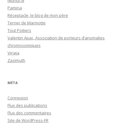
Niunia18
Pamina
Réceptacle, le blog de mon père
Terrier de Marmotte
Tout Poitiers
Valentin Apac, Association de porteurs d’anomalies
chromosomiques
Virjaja
Zazimuth
MÉTA
Connexion
Flux des publications
Flux des commentaires
Site de WordPress-FR