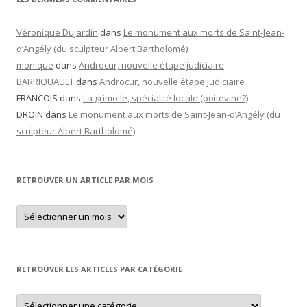
Véronique Dujardin
dans
Le monument aux morts de Saint-Jean-
d’Angély (du sculpteur Albert Bartholomé)
monique
dans
Androcur, nouvelle étape judiciaire
BARRIQUAULT
dans
Androcur, nouvelle étape judiciaire
FRANCOIS
dans
La grimolle, spécialité locale (poitevine?)
DROIN
dans
Le monument aux morts de Saint-Jean-d’Angély (du
sculpteur Albert Bartholomé)
RETROUVER UN ARTICLE PAR MOIS
Retrouver
un
article
par
mois
RETROUVER LES ARTICLES PAR CATÉGORIE
Retrouver