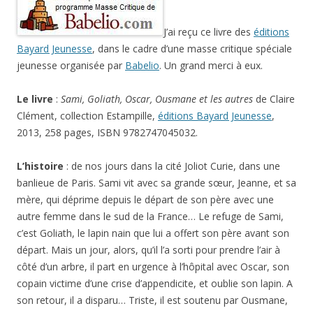
J’ai reçu ce livre des
éditions
Bayard Jeunesse
, dans le cadre d’une masse critique spéciale
jeunesse organisée par
Babelio
. Un grand merci à eux.
Le livre
:
Sami, Goliath, Oscar, Ousmane et les autres
de Claire
Clément, collection Estampille,
éditions Bayard Jeunesse
,
2013, 258 pages, ISBN 9782747045032.
L’histoire
: de nos jours dans la cité Joliot Curie, dans une
banlieue de Paris. Sami vit avec sa grande sœur, Jeanne, et sa
mère, qui déprime depuis le départ de son père avec une
autre femme dans le sud de la France… Le refuge de Sami,
c’est Goliath, le lapin nain que lui a offert son père avant son
départ. Mais un jour, alors, qu’il l’a sorti pour prendre l’air à
côté d’un arbre, il part en urgence à l’hôpital avec Oscar, son
copain victime d’une crise d’appendicite, et oublie son lapin. A
son retour, il a disparu… Triste, il est soutenu par Ousmane,