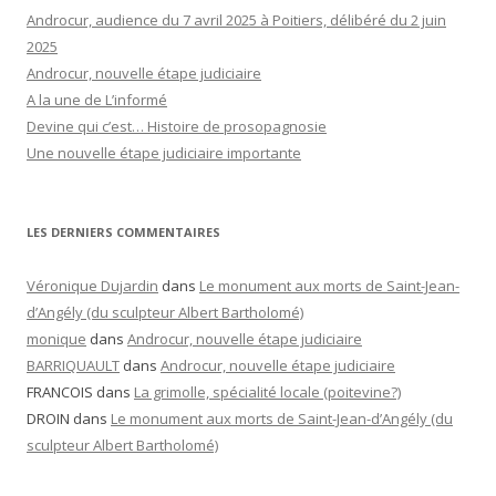
Androcur, audience du 7 avril 2025 à Poitiers, délibéré du 2 juin
2025
Androcur, nouvelle étape judiciaire
A la une de L’informé
Devine qui c’est… Histoire de prosopagnosie
Une nouvelle étape judiciaire importante
LES DERNIERS COMMENTAIRES
Véronique Dujardin
dans
Le monument aux morts de Saint-Jean-
d’Angély (du sculpteur Albert Bartholomé)
monique
dans
Androcur, nouvelle étape judiciaire
BARRIQUAULT
dans
Androcur, nouvelle étape judiciaire
FRANCOIS
dans
La grimolle, spécialité locale (poitevine?)
DROIN
dans
Le monument aux morts de Saint-Jean-d’Angély (du
sculpteur Albert Bartholomé)