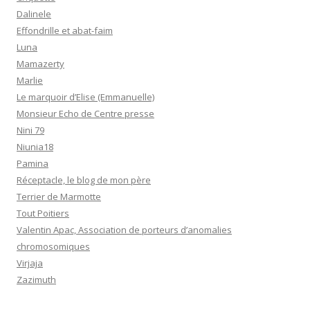
Dalinele
Effondrille et abat-faim
Luna
Mamazerty
Marlie
Le marquoir d’Elise (Emmanuelle)
Monsieur Echo de Centre presse
Nini 79
Niunia18
Pamina
Réceptacle, le blog de mon père
Terrier de Marmotte
Tout Poitiers
Valentin Apac, Association de porteurs d’anomalies
chromosomiques
Virjaja
Zazimuth