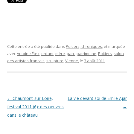
Cette entrée a été publiée dans
Poitiers, chroniques
, et marquée
avec
Antoine Étex
,
enfant
,
mère
,
parc
,
patrimoine
,
Poitiers
,
salon
des artistes français
,
sculpture
,
Vienne
, le
7 août 2011
.
Navigation
←
Chaumont-sur-Loire,
La vie devant soi de Emile Ajar
des
festival 2011 (6): des oeuvres
→
articles
dans le château