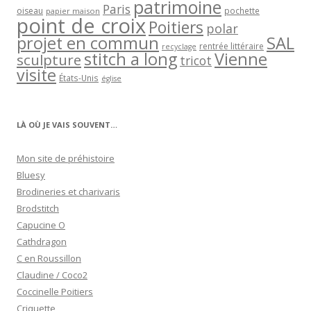
patrimoine
Paris
oiseau
papier maison
pochette
point de croix
Poitiers
polar
projet en commun
SAL
rentrée littéraire
recyclage
stitch a long
Vienne
sculpture
tricot
visite
États-Unis
église
LÀ OÙ JE VAIS SOUVENT…
Mon site de préhistoire
Bluesy
Brodineries et charivaris
Brodstitch
Capucine O
Cathdragon
C en Roussillon
Claudine / Coco2
Coccinelle Poitiers
Criquette