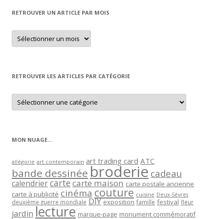
RETROUVER UN ARTICLE PAR MOIS
Retrouver
un
article
par
mois
RETROUVER LES ARTICLES PAR CATÉGORIE
Retrouver
les
articles
par
catégorie
MON NUAGE…
art trading card
ATC
allégorie
art contemporain
broderie
bande dessinée
cadeau
carte
carte maison
calendrier
carte postale ancienne
couture
cinéma
carte à publicité
cuisine
Deux-Sèvres
DIY
exposition
festival
famille
deuxième guerre mondiale
fleur
lecture
jardin
marque-page
monument commémoratif