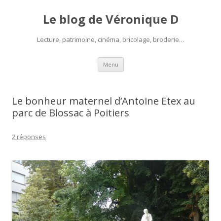
Le blog de Véronique D
Lecture, patrimoine, cinéma, bricolage, broderie…
Aller
Menu
au
contenu
Le bonheur maternel d’Antoine Etex au
parc de Blossac à Poitiers
2 réponses