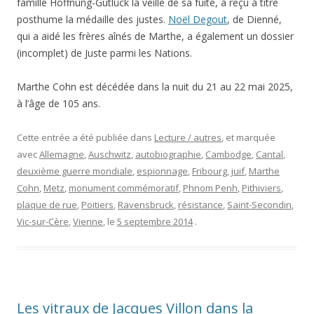
famille Hoffnung-Gutlück la veille de sa fuite, a reçu à titre
posthume la médaille des justes.
Noël Degout
, de Dienné,
qui a aidé les frères aînés de Marthe, a également un dossier
(incomplet) de Juste parmi les Nations.
Marthe Cohn est décédée dans la nuit du 21 au 22 mai 2025,
à l’âge de 105 ans.
Cette entrée a été publiée dans
Lecture / autres
, et marquée
avec
Allemagne
,
Auschwitz
,
autobiographie
,
Cambodge
,
Cantal
,
deuxième guerre mondiale
,
espionnage
,
Fribourg
,
juif
,
Marthe
Cohn
,
Metz
,
monument commémoratif
,
Phnom Penh
,
Pithiviers
,
plaque de rue
,
Poitiers
,
Ravensbruck
,
résistance
,
Saint-Secondin
,
Vic-sur-Cère
,
Vienne
, le
5 septembre 2014
.
Les vitraux de Jacques Villon dans la