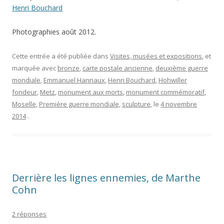
Henri Bouchard
Photographies août 2012.
Cette entrée a été publiée dans
Visites, musées et expositions
, et
marquée avec
bronze
,
carte postale ancienne
,
deuxième guerre
mondiale
,
Emmanuel Hannaux
,
Henri Bouchard
,
Hohwiller
fondeur
,
Metz
,
monument aux morts
,
monument commémoratif
,
Moselle
,
Première guerre mondiale
,
sculpture
, le
4 novembre
2014
.
Derrière les lignes ennemies, de Marthe
Cohn
2 réponses