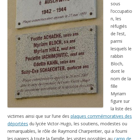
sous
l’occupatio
n, les
réfugiés
de l’est,
parmi
lesquels le
rabbin
Bloch,
dont le
nom de la
fille
Myriam
figure sur
la liste des
victimes ainsi que sur l’une des
plaques commémoratives des
déportées
du lycée Victor-Hugo, les soutiens, modestes ou
remarquables, le rôle de Raymond Charpentier, qui a fourni
les papiers à toute la famille, les visites possibles au
camp de