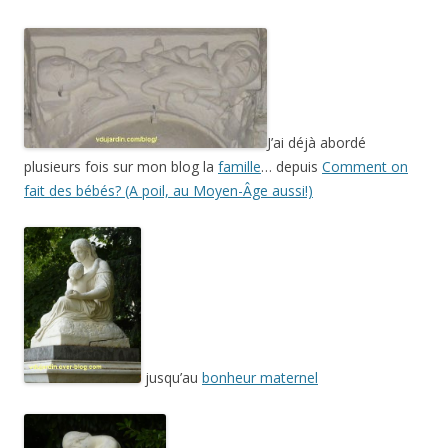
J’ai déjà abordé
plusieurs fois sur mon blog la
famille
… depuis
Comment on
fait des bébés? (A poil, au Moyen-Âge aussi!)
jusqu’au
bonheur maternel