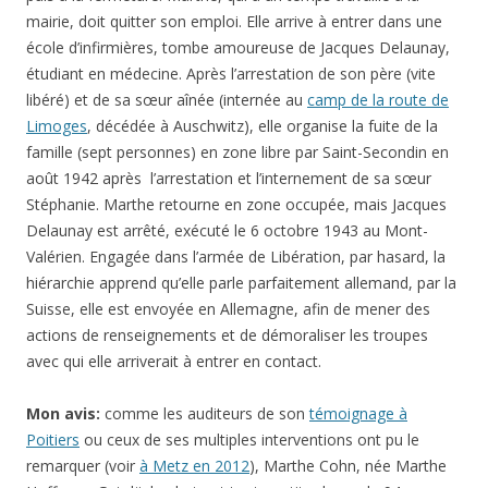
mairie, doit quitter son emploi. Elle arrive à entrer dans une
école d’infirmières, tombe amoureuse de Jacques Delaunay,
étudiant en médecine. Après l’arrestation de son père (vite
libéré) et de sa sœur aînée (internée au
camp de la route de
Limoges
, décédée à Auschwitz), elle organise la fuite de la
famille (sept personnes) en zone libre par Saint-Secondin en
août 1942 après l’arrestation et l’internement de sa sœur
Stéphanie. Marthe retourne en zone occupée, mais Jacques
Delaunay est arrêté, exécuté le 6 octobre 1943 au Mont-
Valérien. Engagée dans l’armée de Libération, par hasard, la
hiérarchie apprend qu’elle parle parfaitement allemand, par la
Suisse, elle est envoyée en Allemagne, afin de mener des
actions de renseignements et de démoraliser les troupes
avec qui elle arriverait à entrer en contact.
Mon avis:
comme les auditeurs de son
témoignage à
Poitiers
ou ceux de ses multiples interventions ont pu le
remarquer (voir
à Metz en 2012
), Marthe Cohn, née Marthe