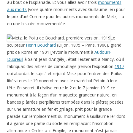
au bout de l’Esplanade. Et vous allez avoir trois
monuments
aux morts
(voire quatre monuments avec Guillaume Ier) pour
le prix d’un! Comme pour les autres monuments de Metz, il a
eu une histoire mouvementée.
Le
sculpteur
Henri Bouchard
(Dijon, 1875 – Paris, 1960), grand
prix de Rome en 1901 [revoir le monument à
Audouin-
Dubreuil
à Saint-Jean d’Angély], était lieutenant à Nancy, où il
fabriquait des arbres de camouflage [renvoi l’exposition
1917
qui abordait le sujet] et rejoint Metz pour l’entrée des Poilus
libérateurs le 19 novembre avec le maréchal Pétain à leur
tête. En secret, il réalise entre le 2 et le 7 janvier 1919 ce
monument à la façon d’un maquette grandeur nature, en
bandes plâtrées (serpillières trempées dans le plâtre) posées
sur une armature en fer et grillage, prêt pour la grande
parade sur l’emplacement du monument à Guillaume Ier dont
il a gardé une partie du socle en remplaçant l’inscription
allemande « On les a ». Fragile, le monument n’est jamais