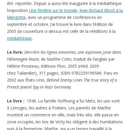
été reportée. Depuis a aussi été inaugurée à la médiathèque
l’exposition
Une fenêtre sur le monde, Jean-Richard Bloch à la
Mérigotte
, avec un programme de conférences en
septembre et octobre. J’ai trouvé le livre dans l’édition de
2005 (la couverture ci-dessus est celle de la réédition) à la
médiathèque
.
Le livre:
Derrière les lignes ennemies, une espionne juive dans
l’Allemagne Nazie,
de Marthe Cohn, traduit de l’anglais par
Hélène Prouteau, éditions Plon, 2005 (rééd. 2009
chez Tallandier), 311 pages, ISBN 9782259196586. Paru en
2002 aux États-Unis,
Behind Enemy Lines The true story of a
French Jewish Spy in Nazi Germany
.
Le livre :
1940. La famille Hoffnung a fui Metz, les uns sont
à Limoges, les autres à Poitiers. Les parents de Marthe
montent un commerce en ville, mais très vite, elle passe en
zone occupée, les lois de Vichy les obligent à des humiliations
puis à la fermeture. Marthe, qui a un temps travaillé à la