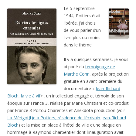
Le 5 septembre
1944, Poitiers était
libérée. J’ai choisi
de vous parler d’un
livre plus ou moins
dans le thème.
Il y a quelques semaines, je vous
ai parlé du
témoignage de
Marthe Cohn
, après la projection
gratuite en avant-première du
documentaire «
Jean-Richard
Bloch, la vie à vif
« , un intellectuel engagé et témoin de son
époque sur France 3, réalisé par Marie Christiani et co-produit
par France 3 Poitou-Charentes et Anekdota production (voir
La Mérigot(t)e à Poitiers, résidence de l’écrivain Jean-Richard
Bloch
) et la mise en place à l’hôtel de ville d’une plaque en
hommage à Raymond Charpentier dont l’inauguration avait