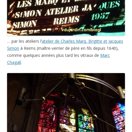
… par les ateliers l’
atelier de Charles Marq, Brigitte et Jacques
Simon
à Reims (maître-verrier de père en fils depuis 1640),
comme quelques années plus tard les vitraux de
Marc
Chagall
.