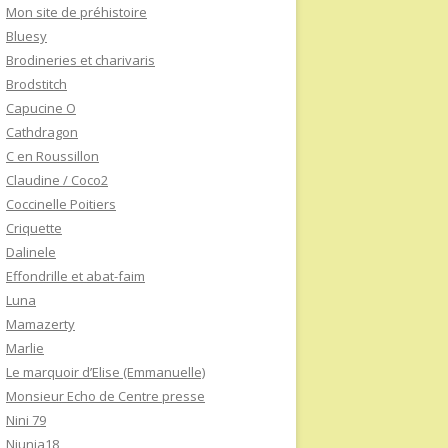
Mon site de préhistoire
Bluesy
Brodineries et charivaris
Brodstitch
Capucine O
Cathdragon
C en Roussillon
Claudine / Coco2
Coccinelle Poitiers
Criquette
Dalinele
Effondrille et abat-faim
Luna
Mamazerty
Marlie
Le marquoir d’Elise (Emmanuelle)
Monsieur Echo de Centre presse
Nini 79
Niunia18