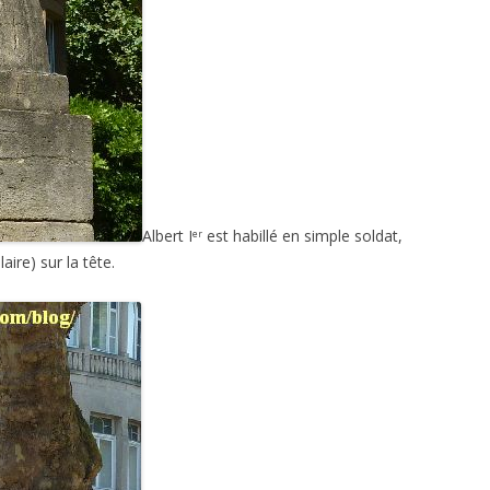
Albert I
est habillé en simple soldat,
er
aire) sur la tête.