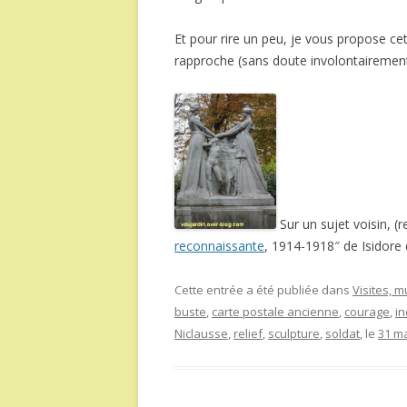
Et pour rire un peu, je vous propose c
rapproche (sans doute involontairemen
Sur un sujet voisin, (
reconnaissante
, 1914-1918″ de Isidore 
Cette entrée a été publiée dans
Visites, 
buste
,
carte postale ancienne
,
courage
,
i
Niclausse
,
relief
,
sculpture
,
soldat
, le
31 ma