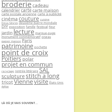
broderie
cadeau
carte
carte maison
calendrier
carte postale ancienne
carte à publicité
couture
cinéma
cuisine
deuxième guerre mondiale
Deux-Sèvres
DIY
exposition
festival
famille
fleur
lecture
jardin
marque-page
monument commémoratif
oiseau
Paris
papier maison
patrimoine
pochette
point de croix
Poitiers
polar
projet en commun
SAL
rentrée littéraire
recyclage
stitch a long
sculpture
Vienne
visite
tricot
États-Unis
église
LÀ OÙ JE VAIS SOUVENT…