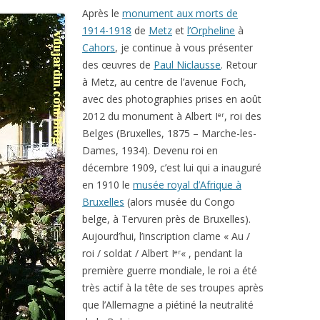
Après le
monument aux morts de
1914-1918
de
Metz
et
l’Orpheline
à
Cahors
, je continue à vous présenter
des œuvres de
Paul Niclausse
. Retour
à Metz, au centre de l’avenue Foch,
avec des photographies prises en août
2012 du monument à Albert I
, roi des
er
Belges (Bruxelles, 1875 – Marche-les-
Dames, 1934). Devenu roi en
décembre 1909, c’est lui qui a inauguré
en 1910 le
musée royal d’Afrique à
Bruxelles
(alors musée du Congo
belge, à Tervuren près de Bruxelles).
Aujourd’hui, l’inscription clame « Au /
roi / soldat / Albert I
« , pendant la
er
première guerre mondiale, le roi a été
très actif à la tête de ses troupes après
que l’Allemagne a piétiné la neutralité