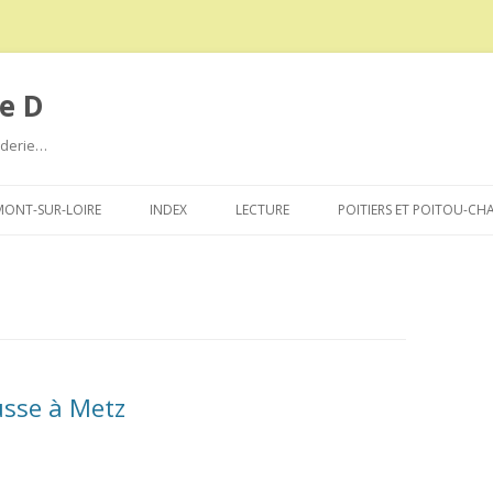
e D
roderie…
Aller
au
ONT-SUR-LOIRE
INDEX
LECTURE
POITIERS ET POITOU-CH
contenu
ausse à Metz