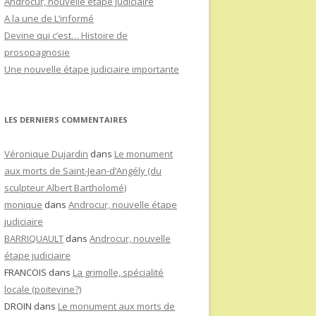
Androcur, nouvelle étape judiciaire
A la une de L’informé
Devine qui c’est… Histoire de
prosopagnosie
Une nouvelle étape judiciaire importante
LES DERNIERS COMMENTAIRES
Véronique Dujardin
dans
Le monument
aux morts de Saint-Jean-d’Angély (du
sculpteur Albert Bartholomé)
monique
dans
Androcur, nouvelle étape
judiciaire
BARRIQUAULT
dans
Androcur, nouvelle
étape judiciaire
FRANCOIS
dans
La grimolle, spécialité
locale (poitevine?)
DROIN
dans
Le monument aux morts de