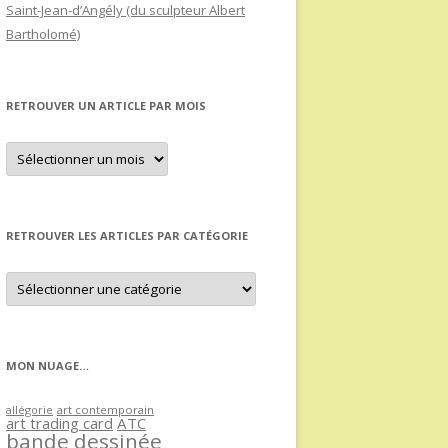
Saint-Jean-d’Angély (du sculpteur Albert
Bartholomé)
RETROUVER UN ARTICLE PAR MOIS
Retrouver
un
article
par
mois
RETROUVER LES ARTICLES PAR CATÉGORIE
Retrouver
les
articles
par
catégorie
MON NUAGE…
allégorie
art contemporain
art trading card
ATC
bande dessinée