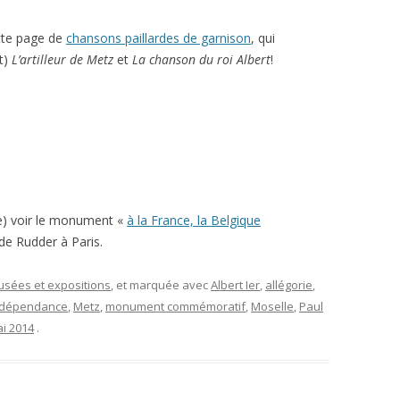
ette page de
chansons paillardes de garnison
, qui
t)
L’artilleur de Metz
et
La chanson du roi Albert
!
re) voir le monument «
à la France, la Belgique
de Rudder à Paris.
musées et expositions
, et marquée avec
Albert Ier
,
allégorie
,
ndépendance
,
Metz
,
monument commémoratif
,
Moselle
,
Paul
i 2014
.