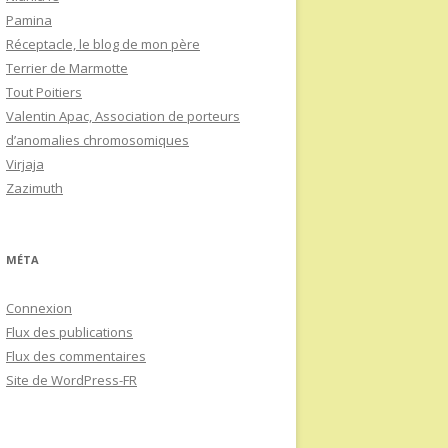
Pamina
Réceptacle, le blog de mon père
Terrier de Marmotte
Tout Poitiers
Valentin Apac, Association de porteurs
d’anomalies chromosomiques
Virjaja
Zazimuth
MÉTA
Connexion
Flux des publications
Flux des commentaires
Site de WordPress-FR