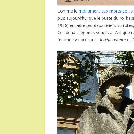
Comme le
monument aux morts de 19
plus aujourd’hui que le buste du roi habill
1936) encadré par deux reliefs sculptés
Ces deux allégories vêtues à l’Antique 
femme symbolisant
L’indépendance
et 