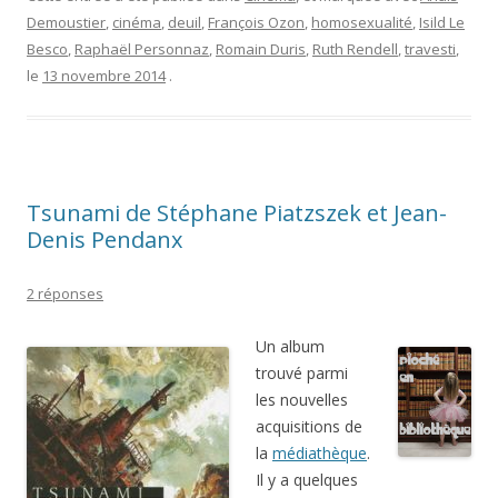
Tsunami de Stéphane Piatzszek et Jean-
Denis Pendanx
2 réponses
Un album
trouvé parmi
les nouvelles
acquisitions de
la
médiathèque
.
Il y a quelques
mois,
Yaneck / Les
chroniques de l’invisible
en
avait
parlé ici
, avec un avis
mitigé.