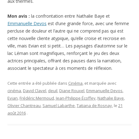
aux thermes.
Mon avis :
la confrontation entre Nathalie Baye et
Emmanuelle Devos
est d’une grande force, avec une femme
percluse de douleur et l’autre qui ne comprend pas qui est
cette nouvelle cliente atypique, qu’elle croise et recroise en
ville, mais Evian est si petit… Les paysages d’automne sur le
lac Léman sont magnifiques, renforçant le jeu des deux
actrices principales, offrant des pauses dans la narration,
associant le spectateur à ces moments de réflexion.
Cette entrée a été publiée dans
Cinéma
, et marquée avec
cinéma
,
David Clavel
,
deuil
,
Diane Rouxel
,
Emmanuelle Devos
,
Evian
,
Frédéric Mermoud
,
Jean-Philippe Écoffey
,
Nathalie Baye
,
Olivier Chantreau
,
Samuel Labarthe
,
Tatiana de Rosnay
, le
21
août 2016
.