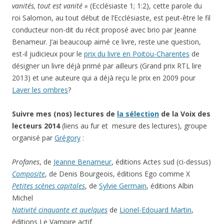
est-il judicieux pour le
prix du livre en Poitou-Charentes
de
désigner un livre déjà primé par ailleurs (Grand prix RTL lire
2013) et une auteure qui a déjà reçu le prix en 2009 pour
Laver les ombres
?
Suivre mes (nos) lectures de
la sélection
de la Voix des
lecteurs 2014
(liens au fur et mesure des lectures), groupe
organisé par
Grégory
:
Profanes
, de
Jeanne Benameur
, éditions Actes sud (ci-dessus)
Composite
, de Denis Bourgeois, éditions Ego comme X
Petites scènes capitales
, de
Sylvie Germain
, éditions Albin
Michel
Nativité cinquante et quelques
de
Lionel-Edouard Martin
,
éditions Le Vampire actif
N’entre pas dans mon âme avec tes chaussures
, de Paola
Pigani, éditions Liana Levi
Cette entrée a été publiée dans
Lecture / autres
, et marquée