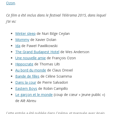
Winter sleep
de Nuri Bilge Ceylan
Mommy
de Xavier Dolan
Ida
de Paweł Pawlikowski
The Grand Budapest Hotel
de Wes Anderson
Une nouvelle amie
de François Ozon
Hippocrate
de Thomas Lilti
Au bord du monde
de Claus Drexel
Bande de filles
de Céline Sciamma
Dans la cour
de Pierre Salvadori
Eastern Boys
de Robin Campillo
Le garçon et le monde
(coup de cœur « Jeune public »)
de Alê Abreu
Cette entrée a été publiée dans
Cinéma
, et marquée avec
Anaïs
Demoustier
,
cinéma
,
deuil
,
François Ozon
,
homosexualité
,
Isild Le
Besco
,
Raphaël Personnaz
,
Romain Duris
,
Ruth Rendell
,
travesti
,
le
13 novembre 2014
.