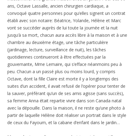
jusqu’à sa mort, chacun aura accès libre à la maison et à une
chambre au deuxième étage, une tâche particulière
(jardinage, lecture, surveillance de nuit), les tâches
quotidiennes continueront à être effectuées par la
gouvernante, Mme Lemaire, qui s’efface néanmoins peu à
peu. Chacun a un passé plus ou moins lourd, y compris
Octave, dont la fille Claire est morte il y a longtemps des
suites d’un accident, il avait refusé de l’opérer pour tenter de
la sauver, préférant qu’un de ses amis agisse (sans succès),
sa femme Anna était repartie vivre dans son Canada natal
avec la dépouille. Dans la maison, il ne reste qu’une photo à
partir de laquelle Hélène doit réaliser un portrait dans le style
de ceux du Fayoum, et la cabane d’enfant dans le jardin…
Mon avis:
Jeanne Benameur a choisi un style narratif
original, passant de la troisième personne à la première
personne, du point de vue d’Octave ou de celui de ses
personnages. Si quelques haikus, passion d’Octave (à côté de