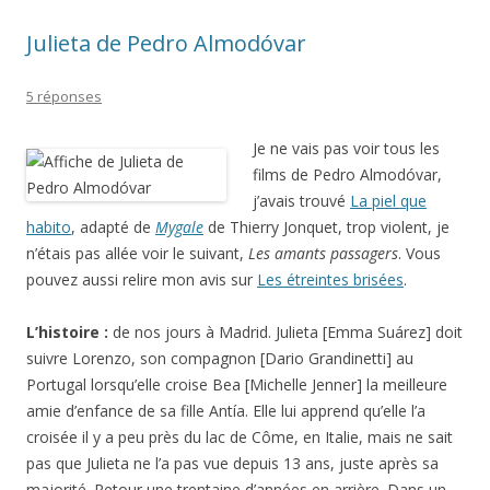
Julieta de Pedro Almodóvar
5 réponses
Je ne vais pas voir tous les
films de Pedro Almodóvar,
j’avais trouvé
La piel que
habito
, adapté de
Mygale
de Thierry Jonquet, trop violent, je
n’étais pas allée voir le suivant,
Les amants passagers
. Vous
pouvez aussi relire mon avis sur
Les étreintes brisées
.
L’histoire :
de nos jours à Madrid. Julieta [Emma Suárez] doit
suivre Lorenzo, son compagnon [Dario Grandinetti] au
Portugal lorsqu’elle croise Bea [Michelle Jenner] la meilleure
amie d’enfance de sa fille Antía. Elle lui apprend qu’elle l’a
croisée il y a peu près du lac de Côme, en Italie, mais ne sait
pas que Julieta ne l’a pas vue depuis 13 ans, juste après sa
majorité. Retour une trentaine d’années en arrière. Dans un