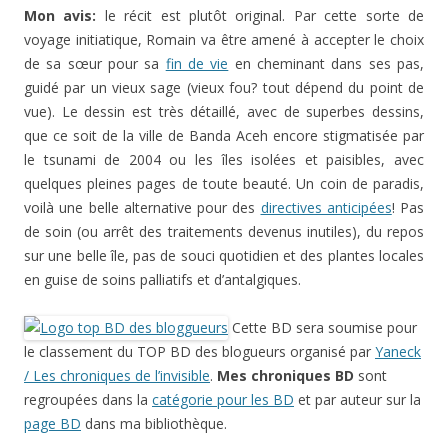
vue). Le dessin est très détaillé, avec de superbes dessins,
que ce soit de la ville de Banda Aceh encore stigmatisée par
le tsunami de 2004 ou les îles isolées et paisibles, avec
quelques pleines pages de toute beauté. Un coin de paradis,
voilà une belle alternative pour des
directives anticipées
! Pas
de soin (ou arrêt des traitements devenus inutiles), du repos
sur une belle île, pas de souci quotidien et des plantes locales
en guise de soins palliatifs et d’antalgiques.
Cette BD sera soumise pour
le classement du TOP BD des blogueurs organisé par
Yaneck
/ Les chroniques de l’invisible
.
Mes chroniques BD
sont
regroupées dans la
catégorie pour les BD
et par auteur sur la
page BD
dans ma bibliothèque.
Cette entrée a été publiée dans
Lecture / BD
, et marquée avec
bande dessinée
,
deuil
,
fin de vie
,
Indonésie
,
Jean-Denis Pendanx
,
lecture
,
mort
,
Stéphane Piatzszek
,
Sumatra
, le
15 août 2014
.