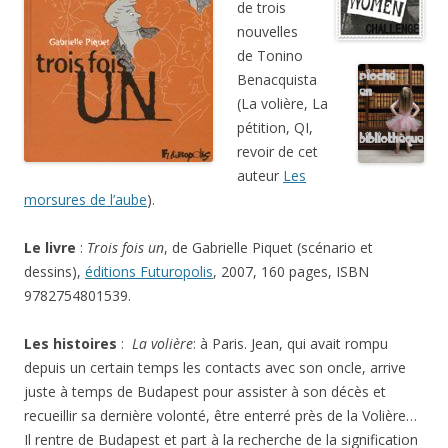
(La volière, La
pétition, QI,
revoir de cet
auteur
Les
morsures de l’aube
).
Le livre
:
Trois fois un
, de Gabrielle Piquet (scénario et
dessins),
éditions Futuropolis
, 2007, 160 pages, ISBN
9782754801539.
Les histoires
:
La volière
: à Paris. Jean, qui avait rompu
depuis un certain temps les contacts avec son oncle, arrive
juste à temps de Budapest pour assister à son décès et
recueillir sa dernière volonté, être enterré près de la Volière…
Il rentre de Budapest et part à la recherche de la signification
de ce lieu (non sans surprises). Dans
La pétition
, encore à
Paris. Alain, journaliste dans une petite radio, vient de
décrocher l’interview de sa vie mais est interrompu par des
amis qui veulent à tout prix lui faire signer une pétition pour