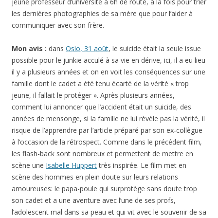
jeune professeur d’université à 6h de route, à la fois pour trier
les dernières photographies de sa mère que pour l’aider à
communiquer avec son frère.
Mon avis :
dans
Oslo, 31 août
, le suicide était la seule issue
possible pour le junkie acculé à sa vie en dérive, ici, il a eu lieu
il y a plusieurs années et on en voit les conséquences sur une
famille dont le cadet a été tenu écarté de la vérité « trop
jeune, il fallait le protéger ». Après plusieurs années,
comment lui annoncer que l’accident était un suicide, des
années de mensonge, si la famille ne lui révèle pas la vérité, il
risque de l’apprendre par l’article préparé par son ex-collègue
à l’occasion de la rétrospect. Comme dans le précédent film,
les flash-back sont nombreux et permettent de mettre en
scène une
Isabelle Huppert
très inspirée. Le film met en
scène des hommes en plein doute sur leurs relations
amoureuses: le papa-poule qui surprotège sans doute trop
son cadet et a une aventure avec l’une de ses profs,
l’adolescent mal dans sa peau et qui vit avec le souvenir de sa