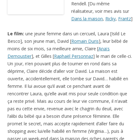
Le film:
une jeune femme dans un cercueil, Laura [Isild Le
Besco], son jeune mari, David [
Romain Duris
], leur bébé de
moins de six mois, sa meilleure amie, Claire [
Anaïs
Demoustier
], et Gilles [
Raphaël Personnaz
] le mari de celle-ci.
Un jour, n’en pouvant plus de tourner en rond dans sa
déprime, Claire décide d’aller voir David. La maison est
ouverte, accidentellement, elle tombe sur David… habillé en
femme. Il lui avoue qu’il avait ce penchant avant de
rencontrer Laura, qu’elle avait mis pour seule condition que
ça reste privé. Mais au cours de leur vie commune, il n’avait
pas eu cette envie, revenue avec le chagrin du deuil, avec
l’alibi du bébé qui a besoin d’une présence féminine. Elle
promet le secret, mais accepte rapidement d’aller faire du
shopping avec lui/elle habillé en femme (Virginia…), puis à
passer un week-end dans la maison des riches parents de
Laura partis en week-end.
Mon avis:
tout le monde parle de la performance de
Romain
Duris
, dans ce film, il ne faudrait pas oublier celle d’
Anaïs