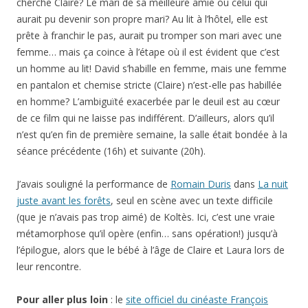
un homme au lit! David s’habille en femme, mais une femme
en pantalon et chemise stricte (Claire) n’est-elle pas habillée
en homme? L’ambiguïté exacerbée par le deuil est au cœur
de ce film qui ne laisse pas indifférent. D’ailleurs, alors qu’il
n’est qu’en fin de première semaine, la salle était bondée à la
séance précédente (16h) et suivante (20h).
J’avais souligné la performance de
Romain Duris
dans
La nuit
juste avant les forêts
, seul en scène avec un texte difficile
(que je n’avais pas trop aimé) de Koltès. Ici, c’est une vraie
métamorphose qu’il opère (enfin… sans opération!) jusqu’à
l’épilogue, alors que le bébé à l’âge de Claire et Laura lors de
leur rencontre.
Pour aller plus loin
: le
site officiel du cinéaste François
Ozon
.
Ce film a été inclus dans le festival Télérama 2015, dans lequel
j’ai vu: