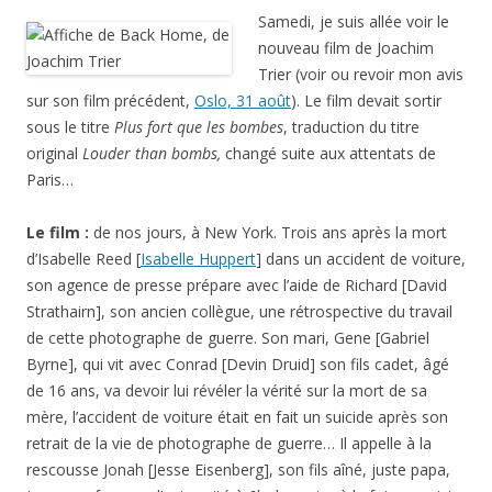
Samedi, je suis allée voir le
nouveau film de Joachim
Trier (voir ou revoir mon avis
sur son film précédent,
Oslo, 31 août
). Le film devait sortir
sous le titre
Plus fort que les bombes
, traduction du titre
original
Louder than bombs,
changé suite aux attentats de
Paris…
Le film :
de nos jours, à New York. Trois ans après la mort
d’Isabelle Reed [
Isabelle Huppert
] dans un accident de voiture,
son agence de presse prépare avec l’aide de Richard [David
Strathairn], son ancien collègue, une rétrospective du travail
de cette photographe de guerre. Son mari, Gene [Gabriel
Byrne], qui vit avec Conrad [Devin Druid] son fils cadet, âgé
de 16 ans, va devoir lui révéler la vérité sur la mort de sa
mère, l’accident de voiture était en fait un suicide après son
retrait de la vie de photographe de guerre… Il appelle à la
rescousse Jonah [Jesse Eisenberg], son fils aîné, juste papa,