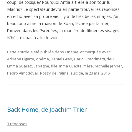
coup, de toxique? Pourquoi Antía a-t-elle à son tour fui
Madrid? Le spectateur devra en partie trouver les réponses
en écho avec sa propre vie. Il y a de très belles images, j’ai
beaucoup aimé la maison de Xoan, léchée par la mer,
l’arrivée dans les Pyrénées, la manière de filmer les visages…
N’hésitez pas à aller le voir!
Cette entrée a été publiée dans
Cinéma
, et marquée avec
Adriana Ugarte
,
cinéma
,
Daniel Grao
,
Dario Grandinetti
,
deuil
,
Emma Suárez
,
Espagne
,
fille
,
Inma Cuesta
,
mère
,
Michelle Jenner
,
Pedro Almodóvar
,
Rossy de Palma
,
suicide
, le
23 mai 2016
.
Back Home, de Joachim Trier
3 réponses