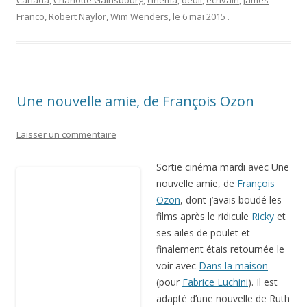
Canada
,
Charlotte Gainsbourg
,
cinéma
,
deuil
,
écrivain
,
James
Franco
,
Robert Naylor
,
Wim Wenders
, le
6 mai 2015
.
Une nouvelle amie, de François Ozon
Laisser un commentaire
Sortie cinéma mardi avec Une
nouvelle amie, de
François
Ozon
, dont j’avais boudé les
films après le ridicule
Ricky
et ses ailes de poulet et
finalement étais retournée le voir avec
Dans la maison
(pour
Fabrice Luchini
). Il est adapté d’une nouvelle de Ruth Rendell.
[Du même réalisateur, voir mes avis sur
Dans la maison
,
Ricky
,
Frantz
]