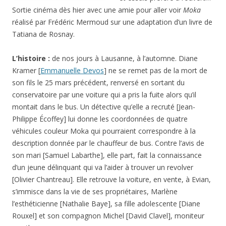
Sortie cinéma dès hier avec une amie pour aller voir
Moka
réalisé par Frédéric Mermoud sur une adaptation d’un livre de
Tatiana de Rosnay.
L’histoire :
de nos jours à Lausanne, à l’automne. Diane
Kramer [
Emmanuelle Devos
] ne se remet pas de la mort de
son fils le 25 mars précédent, renversé en sortant du
conservatoire par une voiture qui a pris la fuite alors qu’il
montait dans le bus. Un détective qu’elle a recruté [Jean-
Philippe Écoffey] lui donne les coordonnées de quatre
véhicules couleur Moka qui pourraient correspondre à la
description donnée par le chauffeur de bus. Contre l’avis de
son mari [
Samuel Labarthe
], elle part, fait la connaissance
d’un jeune délinquant qui va l’aider à trouver un revolver
[Olivier Chantreau]. Elle retrouve la voiture, en vente, à Evian,
s’immisce dans la vie de ses propriétaires, Marlène
l’esthéticienne [
Nathalie Baye
], sa fille adolescente [
Diane
Rouxel
] et son compagnon Michel [
David Clavel
], moniteur