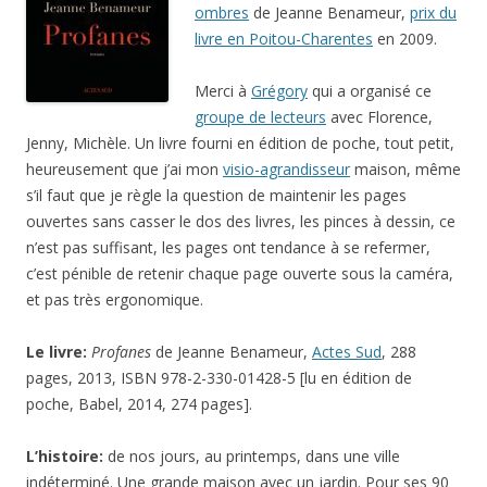
groupe de lecteurs
avec Florence,
Jenny, Michèle. Un livre fourni en édition de poche, tout petit,
heureusement que j’ai mon
visio-agrandisseur
maison, même
s’il faut que je règle la question de maintenir les pages
ouvertes sans casser le dos des livres, les pinces à dessin, ce
n’est pas suffisant, les pages ont tendance à se refermer,
c’est pénible de retenir chaque page ouverte sous la caméra,
et pas très ergonomique.
Le livre:
Profanes
de Jeanne Benameur,
Actes Sud
, 288
pages, 2013, ISBN 978-2-330-01428-5 [lu en édition de
poche, Babel, 2014, 274 pages].
L’histoire:
de nos jours, au printemps, dans une ville
indéterminé. Une grande maison avec un jardin. Pour ses 90
ans, Octave Lassalle, ancien chirurgien cardiaque, a
convoqué quatre personnes pour qu’elles signent un contrat
établi avec son notaire: Béatrice, Yolande, Hélène et Marc
vont se succéder auprès de lui toute la journée et la nuit