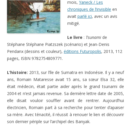
Le livre
:
Tsunami
de
Stéphane Stéphane Piatzszek (scénario) et Jean-Denis
Pendanx (dessins et couleur),
éditions Futuropolis
, 2013, 112
pages, ISBN 9782754809771.
L’histoire:
2013, sur l’île de Sumatra en Indonésie. Il y a neuf
ans, Romain Mataresse avait 15 ans, sa sœur Elsa 32, elle
était médecin, était partie aider après le grand tsunami de
2004 et n’est jamais revenue. Sa dernière lettre date de 2005,
elle disait vouloir souffler avant de rentrer. Aujourd’hui
électricien, Romain part à sa recherche pour tenter d’apaiser
sa mère. Avec ténacité, il réussit à renouer le lien et découvrir
son dernier périple sur l’archipel des Banyak.
Mon avis:
le récit est plutôt original. Par cette sorte de
voyage initiatique, Romain va être amené à accepter le choix
de sa sœur pour sa
fin de vie
en cheminant dans ses pas,
guidé par un vieux sage (vieux fou? tout dépend du point de