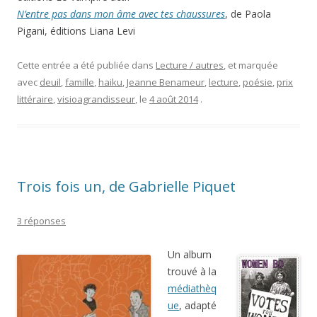
avec
deuil
,
famille
,
haiku
,
Jeanne Benameur
,
lecture
,
poésie
,
prix
littéraire
,
visioagrandisseur
, le
4 août 2014
.
Trois fois un, de Gabrielle Piquet
3 réponses
Un album
trouvé à la
médiathèq
ue
, adapté
de trois
nouvelles
de Tonino
Benacquista