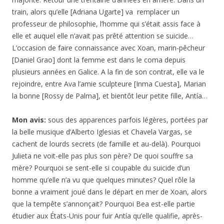
train, alors qu’elle [Adriana Ugarte] va remplacer un
professeur de philosophie, l’homme qui s’était assis face à
elle et auquel elle n’avait pas prêté attention se suicide…
L’occasion de faire connaissance avec Xoan, marin-pêcheur
[Daniel Grao] dont la femme est dans le coma depuis
plusieurs années en Galice. A la fin de son contrat, elle va le
rejoindre, entre Ava l’amie sculpteure [Inma Cuesta], Marian
la bonne [Rossy de Palma], et bientôt leur petite fille, Antía…
Mon avis:
sous des apparences parfois légères, portées par
la belle musique d’Alberto Iglesias et Chavela Vargas, se
cachent de lourds secrets (de famille et au-delà). Pourquoi
Julieta ne voit-elle pas plus son père? De quoi souffre sa
mère? Pourquoi se sent-elle si coupable du suicide d’un
homme qu’elle n’a vu que quelques minutes? Quel rôle la
bonne a vraiment joué dans le départ en mer de Xoan, alors
que la tempête s’annonçait? Pourquoi Bea est-elle partie
étudier aux États-Unis pour fuir Antía qu’elle qualifie, après-