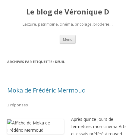
Le blog de Véronique D
Lecture, patrimoine, cinéma, bricolage, broderie…
Aller
Menu
au
contenu
ARCHIVES PAR ÉTIQUETTE :
DEUIL
Moka de Frédéric Mermoud
3 réponses
Après quinze jours de
fermeture, mon cinéma Arts
et essais préféré à rouvert…