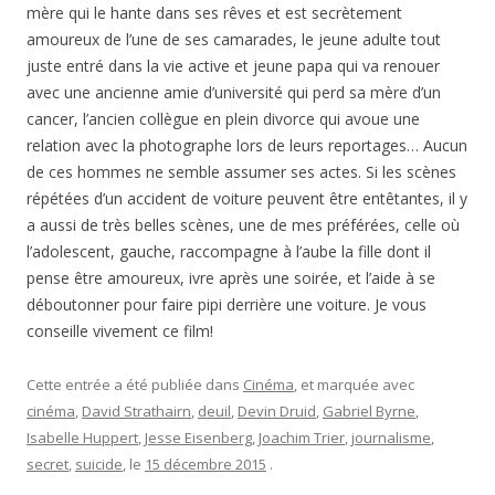
mère qui le hante dans ses rêves et est secrètement
amoureux de l’une de ses camarades, le jeune adulte tout
juste entré dans la vie active et jeune papa qui va renouer
avec une ancienne amie d’université qui perd sa mère d’un
cancer, l’ancien collègue en plein divorce qui avoue une
relation avec la photographe lors de leurs reportages… Aucun
de ces hommes ne semble assumer ses actes. Si les scènes
répétées d’un accident de voiture peuvent être entêtantes, il y
a aussi de très belles scènes, une de mes préférées, celle où
l’adolescent, gauche, raccompagne à l’aube la fille dont il
pense être amoureux, ivre après une soirée, et l’aide à se
déboutonner pour faire pipi derrière une voiture. Je vous
conseille vivement ce film!
Cette entrée a été publiée dans
Cinéma
, et marquée avec
cinéma
,
David Strathairn
,
deuil
,
Devin Druid
,
Gabriel Byrne
,
Isabelle Huppert
,
Jesse Eisenberg
,
Joachim Trier
,
journalisme
,
secret
,
suicide
, le
15 décembre 2015
.