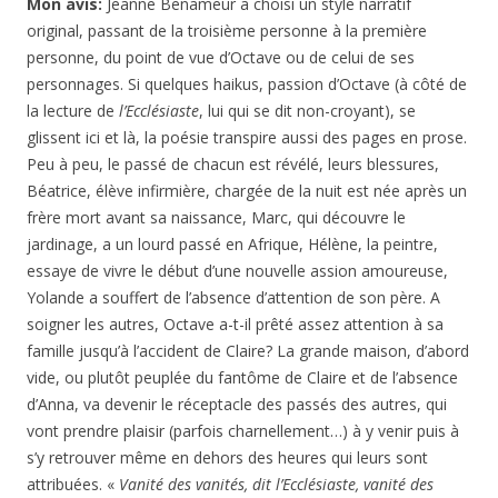
la lecture de
l’Ecclésiaste
, lui qui se dit non-croyant), se
glissent ici et là, la poésie transpire aussi des pages en prose.
Peu à peu, le passé de chacun est révélé, leurs blessures,
Béatrice, élève infirmière, chargée de la nuit est née après un
frère mort avant sa naissance, Marc, qui découvre le
jardinage, a un lourd passé en Afrique, Hélène, la peintre,
essaye de vivre le début d’une nouvelle assion amoureuse,
Yolande a souffert de l’absence d’attention de son père. A
soigner les autres, Octave a-t-il prêté assez attention à sa
famille jusqu’à l’accident de Claire? La grande maison, d’abord
vide, ou plutôt peuplée du fantôme de Claire et de l’absence
d’Anna, va devenir le réceptacle des passés des autres, qui
vont prendre plaisir (parfois charnellement…) à y venir puis à
s’y retrouver même en dehors des heures qui leurs sont
attribuées. «
Vanité des vanités, dit l’Ecclésiaste, v
anité des
vanités
, tout est vanité »
(Ecclésiaste 1; 1:2), cette parole du
roi Salomon, au tout début de l’Ecclésiaste, est peut-être le fil
conducteur non-dit du récit proposé avec brio par Jeanne
Benameur. J’ai beaucoup aimé ce livre, reste une question,