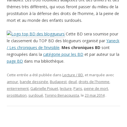
Cette BD sera soumise pour
le classement du TOP BD des blogueurs organisé par
Yaneck
/ Les chroniques de l’invisible
.
Mes chroniques BD
sont
regroupées dans la
catégorie pour les BD
et par auteur sur la
page BD
dans ma bibliothèque.
Cette entrée a été publiée dans
Lecture / BD
, et marquée avec
amour
,
bande dessinée
,
Budapest
,
deuil
,
droits de l'homme
,
enterrement
,
Gabrielle Piquet
,
lecture
,
Paris
,
peine de mort
,
prostitution
,
surdoué
,
Tonino Benacquista
, le
23 mai 2014
.
Le monument aux morts de 1914-1918 de
Metz
3 réponses