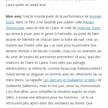
Demoustier
, dans le rôle de Claire. Et celle de
François Ozon
,
qui arrive à jouer avec le genre à merveille, au point de faire
douter de l’identité de chacun dans la boîte de nuit: c’est un
travesti qui chante celle qui « se sent pour la première fois
devenir femme » de Nicole Croisille, mais est-on vraiment sûr
du sexe de toutes les personnes présentes? Et puis, quid des
relations de Claire et Laura, n’ont-elles pas partagé,
adolescentes, le même lit, comme beaucoup d’adolescentes?
David aimait se déguiser en femme avec les vêtements de sa
mère (tiens, ça rappelle
Les garçons et Guillaume, à table !
de
Guillaume Gallienne), mais il n’est pas, selon lui, homosexuel.
Lors d’un dîner, pour simplifier la situation auprès du mari,
Gilles, il avoue une attirance pour les hommes… et ils se
retrouvent peu après dans des vestiaires au tennis. Que
cherche Claire? Le mari de sa meilleure amie ou celui qui
aurait pu devenir son propre mari? Au lit à l’hôtel, elle est
prête à franchir le pas, aurait pu tromper son mari avec une
femme… mais ça coince à l’étape où il est évident que c’est