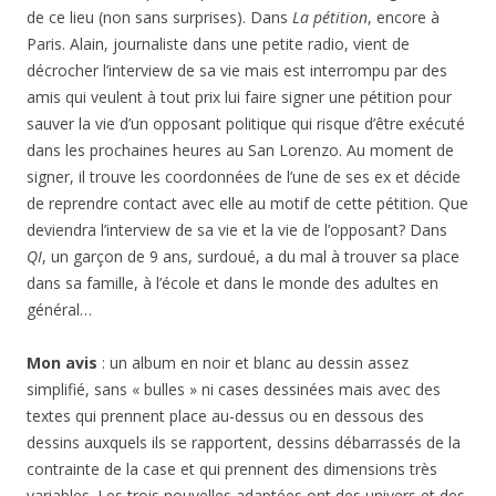
sauver la vie d’un opposant politique qui risque d’être exécuté
dans les prochaines heures au San Lorenzo. Au moment de
signer, il trouve les coordonnées de l’une de ses ex et décide
de reprendre contact avec elle au motif de cette pétition. Que
deviendra l’interview de sa vie et la vie de l’opposant? Dans
QI
, un garçon de 9 ans, surdoué, a du mal à trouver sa place
dans sa famille, à l’école et dans le monde des adultes en
général…
Mon avis
: un album en noir et blanc au dessin assez
simplifié, sans « bulles » ni cases dessinées mais avec des
textes qui prennent place au-dessus ou en dessous des
dessins auxquels ils se rapportent, dessins débarrassés de la
contrainte de la case et qui prennent des dimensions très
variables. Les trois nouvelles adaptées ont des univers et des
thèmes très différents, qui vous feront passer du milieu de la
prostitution à la défense des droits de l’homme, à la peine de
mort et au monde des enfants surdoués.