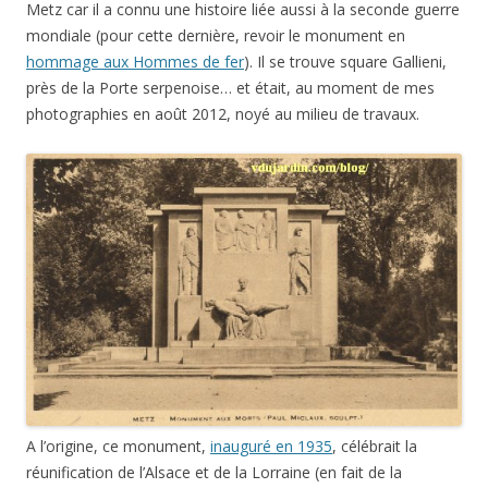
photographies en août 2012, noyé au milieu de travaux.
A l’origine, ce monument,
inauguré en 1935
, célébrait la
réunification de l’Alsace et de la Lorraine (en fait de la
Moselle) à la France en 1918. Il est l’œuvre du sculpteur Paul
[François] Niclausse (Metz, 1879 – Paris en 1958) et non Paul
Miclaux comme indiqué en légende de la carte postale. Du
même
Paul Niclausse
, je dois avoir quelque part les