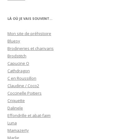
LÀ OÙ JE VAIS SOUVENT…
Mon site de préhistoire
Bluesy
Brodineries et charivaris
Brodstitch
Capucine O
Cathdragon
C en Roussillon
Claudine / Coco2
Coccinelle Poitiers
Criquette
Dalinele
Effondrille et abat-faim
Luna
Mamazerty
Marlie