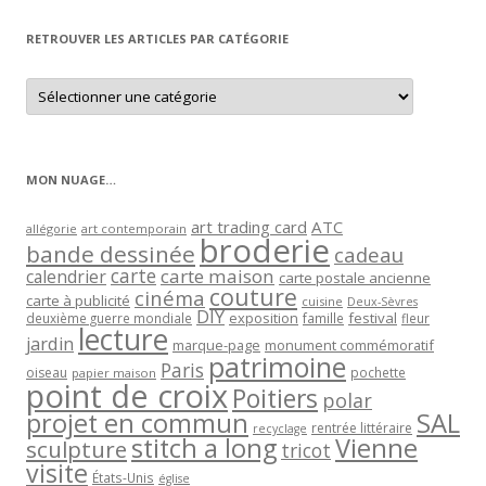
mois
RETROUVER LES ARTICLES PAR CATÉGORIE
Retrouver
les
articles
par
catégorie
MON NUAGE…
art trading card
ATC
allégorie
art contemporain
broderie
bande dessinée
cadeau
carte
carte maison
calendrier
carte postale ancienne
couture
cinéma
carte à publicité
cuisine
Deux-Sèvres
DIY
exposition
festival
famille
deuxième guerre mondiale
fleur
lecture
jardin
marque-page
monument commémoratif
patrimoine
Paris
oiseau
papier maison
pochette
point de croix
Poitiers
polar
projet en commun
SAL
rentrée littéraire
recyclage
stitch a long
Vienne
sculpture
tricot
visite
États-Unis
église