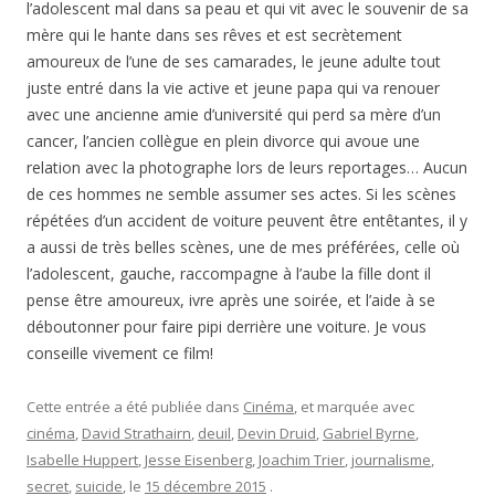
l’adolescent mal dans sa peau et qui vit avec le souvenir de sa
mère qui le hante dans ses rêves et est secrètement
amoureux de l’une de ses camarades, le jeune adulte tout
juste entré dans la vie active et jeune papa qui va renouer
avec une ancienne amie d’université qui perd sa mère d’un
cancer, l’ancien collègue en plein divorce qui avoue une
relation avec la photographe lors de leurs reportages… Aucun
de ces hommes ne semble assumer ses actes. Si les scènes
répétées d’un accident de voiture peuvent être entêtantes, il y
a aussi de très belles scènes, une de mes préférées, celle où
l’adolescent, gauche, raccompagne à l’aube la fille dont il
pense être amoureux, ivre après une soirée, et l’aide à se
déboutonner pour faire pipi derrière une voiture. Je vous
conseille vivement ce film!
Cette entrée a été publiée dans
Cinéma
, et marquée avec
cinéma
,
David Strathairn
,
deuil
,
Devin Druid
,
Gabriel Byrne
,
Isabelle Huppert
,
Jesse Eisenberg
,
Joachim Trier
,
journalisme
,
secret
,
suicide
, le
15 décembre 2015
.