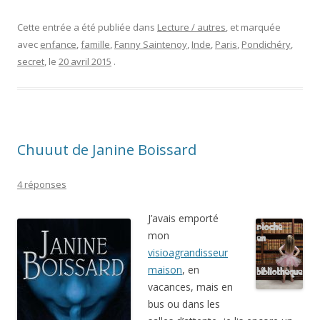
Cette entrée a été publiée dans
Lecture / autres
, et marquée
avec
enfance
,
famille
,
Fanny Saintenoy
,
Inde
,
Paris
,
Pondichéry
,
secret
, le
20 avril 2015
.
Chuuut de Janine Boissard
4 réponses
J’avais emporté
mon
visioagrandisseur
maison
, en
vacances, mais en
bus ou dans les