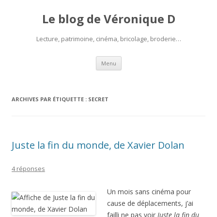
Le blog de Véronique D
Lecture, patrimoine, cinéma, bricolage, broderie…
Aller
Menu
au
contenu
ARCHIVES PAR ÉTIQUETTE :
SECRET
Juste la fin du monde, de Xavier Dolan
4 réponses
Un mois sans cinéma pour
cause de déplacements, j’ai
failli ne pas voir
Juste la fin du