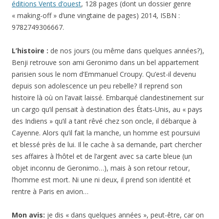
éditions Vents d’ouest
, 128 pages (dont un dossier genre
« making-off » d’une vingtaine de pages) 2014, ISBN :
9782749306667.
L’histoire :
de nos jours (ou même dans quelques années?),
Benji retrouve son ami Geronimo dans un bel appartement
parisien sous le nom d’Emmanuel Croupy. Qu’est-il devenu
depuis son adolescence un peu rebelle? Il reprend son
histoire là où on l’avait laissé. Embarqué clandestinement sur
un cargo qu’il pensait à destination des États-Unis, au « pays
des Indiens » qu’il a tant rêvé chez son oncle, il débarque à
Cayenne. Alors qu’il fait la manche, un homme est poursuivi
et blessé près de lui. Il le cache à sa demande, part chercher
ses affaires à l’hôtel et de l’argent avec sa carte bleue (un
objet inconnu de Geronimo…), mais à son retour retour,
l’homme est mort. Ni une ni deux, il prend son identité et
rentre à Paris en avion…
Mon avis:
je dis « dans quelques années », peut-être, car on