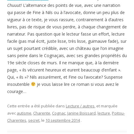
Chuuut!
L’alternance des points de vue, avec une narration
qui passe de Fine à Nils ou à l’avocate, donne un peu plus de
vigueur à ce texte, je vous rassure, contrairement à d’autres
livres, pas de risque de vous perdre, à chaque changement de
narrateur. Pas question que le lecteur fasse un effort, lecture
facile (pas mal écrit, juste lisse, très lisse, guimauve fade), sur
un sujet pourtant crédible, avec un château que l’on imagine
sans peine dans le Cognaçais, avec ses grandes propriétés du
19e siècle closes de murs. Il ne manque que, à la dernière
page, « ils vécurent heureux et eurent beaucoup d’enfant ».
Qui, « ils »? Nils assurément, et Fine ou l’avocate? Suspense
insoutenble
je vous laisse lire ce roman si vous avez le
courage…
Cette entrée a été publiée dans
Lecture / autres
, et marquée
avec
autisme
,
Charente
,
Cognac
,
Janine Boissard
,
lecture
,
Poitou-
Charentes
,
secret
, le
10 septembre 2014
.