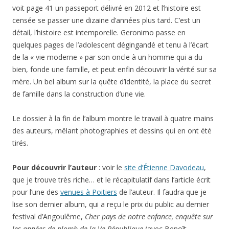
voit page 41 un passeport délivré en 2012 et l’histoire est
censée se passer une dizaine d’années plus tard. C’est un
détail, l’histoire est intemporelle. Geronimo passe en
quelques pages de l’adolescent dégingandé et tenu à l’écart
de la « vie moderne » par son oncle à un homme qui a du
bien, fonde une famille, et peut enfin découvrir la vérité sur sa
mère. Un bel album sur la quête d’identité, la place du secret
de famille dans la construction d’une vie.
Le dossier à la fin de l’album montre le travail à quatre mains
des auteurs, mêlant photographies et dessins qui en ont été
tirés.
Pour découvrir l’auteur
: voir le
site d’Étienne Davodeau
,
que je trouve très riche… et le récapitulatif dans l’article écrit
pour l’une des
venues à Poitiers
de l’auteur. Il faudra que je
lise son dernier album, qui a reçu le prix du public au dernier
festival d’Angoulême,
Cher pays de notre enfance, enquête sur
les années de plomb de la Ve République
(avec Benoît