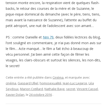
tension monte encore, la respiration vient de quelques flash-
backs, le retour des courses de la mère et de Suzanne, le
pique-nique dominical du dimanche (avec le père, tiens, tiens,
mais avant la naissance de Suzanne), l’attente au buffet du
petit aéroport, une nuit de l’adolescent avec son amant…
PS : comme Danielle et
Nini 79
, deux fidèles lectrices du blog,
l’ont souligné en commentaire, je n’ai pas donné mon avis sur
le film… Acte manqué… le film a fait écho à beaucoup de
vécu personnel. J’ai bien aimé cette façon de filmer les
visages, les clairs-obscurs et surtout les silences, les non-dits,
le secret!
Cette entrée a été publiée dans
Cinéma
, et marquée avec
cinéma
,
Gaspard Ulliel
,
homosexualité
,
Jean-Luc Lagarce
,
Léa
Seydoux
,
Marion Cotillard
,
Nathalie Baye
,
secret
,
Vincent Cassel
,
Xavier Dolan
, le
24 octobre 2016
.