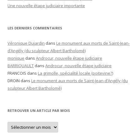
Une nouvelle étape judiciaire importante
LES DERNIERS COMMENTAIRES
Véronique Dujardin
dans
Le monument aux morts de Saint-Jean-
d’Angély (du sculpteur Albert Bartholomé)
monique
dans
Androcur, nouvelle étape judiciaire
BARRIQUAULT
dans
Androcur, nouvelle étape judiciaire
FRANCOIS
dans
La grimolle, spécialité locale (poitevine?)
DROIN
dans
Le monument aux morts de Saint-Jean-d’Angély (du
sculpteur Albert Bartholomé)
RETROUVER UN ARTICLE PAR MOIS
Retrouver
un
article
par