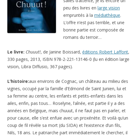
salles d’attente, je lis encore un
peu des livres en
large vision
empruntés à la
médiathèque
.
L’offre n’est pas terrible, et une
bonne partie est composée de
romans du terroir…
Le livre:
Chuuut!
, de Janine Boissard,
éditions Robert Laffont
,
330 pages, 2013, ISBN 978-2-221-13146-0 (lu en édition large
vision, Libra Diffusio, 367 pages).
L’histoire:
aux environs de Cognac, un château au milieu des
vignes, occupé par la famille d’Edmond de Saint Junien, lui et
sa femme au centre, les enfants et petits-enfants dans les
ailes, enfin, pas tous… Roselyne, l’aînée, est partie il y a des
années en Belgique, mais chuuut, il ne faut pas en parler, et
pour cause, elle s’est enfuie avec un proxénète. Et voilà qu’un
coup de fil révèle sa mort (du SIDA) et l’existence d’un fils,
Nils, 18 ans. Le patriarche part immédiatement le chercher, il