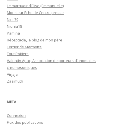
Le marquoir d’Elise (Emmanuelle)
Monsieur Echo de Centre presse
Nini 79
Niunia18
Pamina
Réceptacle, le blog de mon père
Terrier de Marmotte
Tout Poitiers
Valentin Apac, Association de porteurs d’anomalies
chromosomiques
Virjaja
Zazimuth
MÉTA
Connexion
Flux des publications