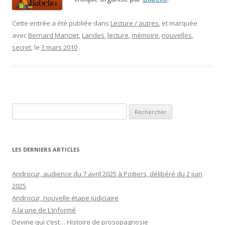
Cette entrée a été publiée dans
Lecture / autres
, et marquée
avec
Bernard Manciet
,
Landes
,
lecture
,
mémoire
,
nouvelles
,
secret
, le
3 mars 2010
.
Rechercher :
LES DERNIERS ARTICLES
Androcur, audience du 7 avril 2025 à Poitiers, délibéré du 2 juin
2025
Androcur, nouvelle étape judiciaire
A la une de L’informé
Devine qui c’est… Histoire de prosopagnosie