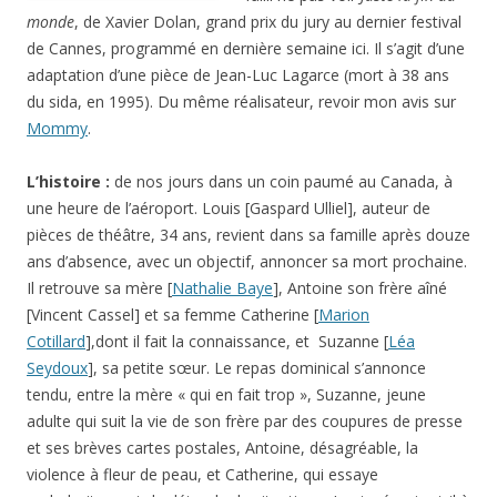
monde
, de Xavier Dolan, grand prix du jury au dernier festival
de Cannes, programmé en dernière semaine ici. Il s’agit d’une
adaptation d’une pièce de Jean-Luc Lagarce (mort à 38 ans
du sida, en 1995). Du même réalisateur, revoir mon avis sur
Mommy
.
L’histoire :
de nos jours dans un coin paumé au Canada, à
une heure de l’aéroport. Louis [Gaspard Ulliel], auteur de
pièces de théâtre, 34 ans, revient dans sa famille après douze
ans d’absence, avec un objectif, annoncer sa mort prochaine.
Il retrouve sa mère [
Nathalie Baye
], Antoine son frère aîné
[Vincent Cassel] et sa femme Catherine [
Marion
Cotillard
],dont il fait la connaissance, et Suzanne [
Léa
Seydoux
], sa petite sœur. Le repas dominical s’annonce
tendu, entre la mère « qui en fait trop », Suzanne, jeune
adulte qui suit la vie de son frère par des coupures de presse
et ses brèves cartes postales, Antoine, désagréable, la
violence à fleur de peau, et Catherine, qui essaye