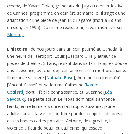
monde
, de Xavier Dolan, grand prix du jury au dernier festival
de Cannes, programmé en dernière semaine ici. Il s’agit d’une
adaptation d’une pièce de Jean-Luc Lagarce (mort à 38 ans
du sida, en 1995). Du même réalisateur, revoir mon avis sur
Mommy
.
L’histoire :
de nos jours dans un coin paumé au Canada, à
une heure de l’aéroport. Louis [Gaspard Ulliel], auteur de
pièces de théâtre, 34 ans, revient dans sa famille après douze
ans d’absence, avec un objectif, annoncer sa mort prochaine.
Il retrouve sa mère [
Nathalie Baye
], Antoine son frère aîné
[Vincent Cassel] et sa femme Catherine [
Marion
Cotillard
],dont il fait la connaissance, et Suzanne [
Léa
Seydoux
], sa petite sœur. Le repas dominical s’annonce
tendu, entre la mère « qui en fait trop », Suzanne, jeune
adulte qui suit la vie de son frère par des coupures de presse
et ses brèves cartes postales, Antoine, désagréable, la
violence à fleur de peau, et Catherine, qui essaye