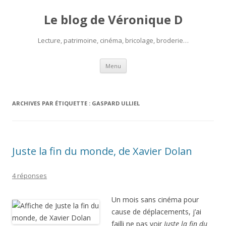
Le blog de Véronique D
Lecture, patrimoine, cinéma, bricolage, broderie…
Aller
Menu
au
contenu
ARCHIVES PAR ÉTIQUETTE :
GASPARD ULLIEL
Juste la fin du monde, de Xavier Dolan
4 réponses
Un mois sans cinéma pour
cause de déplacements, j’ai
failli ne pas voir
Juste la fin du