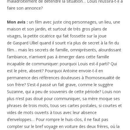
maladroitement de détendre la situation… Louis réussira-t-il à
faire son annonce?
Mon avis :
un film avec juste cinq personnages, un lieu, une
maison et son jardin, et surtout de très gros plans de
visages, la petite cicatrice qui fait fossette sur la joue
de Gaspard Ulliel quand il sourit n’a plus de secret à la fin du
film… mais les secrets de famille, omniprésents, alourdissant
l’ambiance, n’arrivent pas à émerger dans cette famille
incapable de communiquer: pourquoi Louis est-il parti? Qui
est le père, absent? Pourquoi Antoine envoie-t-il en
permanence des références douteuses à l’homosexualité de
son frère? S’est-il passé un fait grave, comme le suggère
Suzanne, qui a peu de souvenirs de cette période? Louis non
plus n’est pas doué pour communiquer, sa mère moque ses
phrases de trois mots, tous ses cartes postales, si courtes et
vides de mots ouverts à tous avec leur absence
d’enveloppes… Pour rompre le huis-clos, il ne faut pas
compter sur le bref voyage en voiture des deux frères, où la