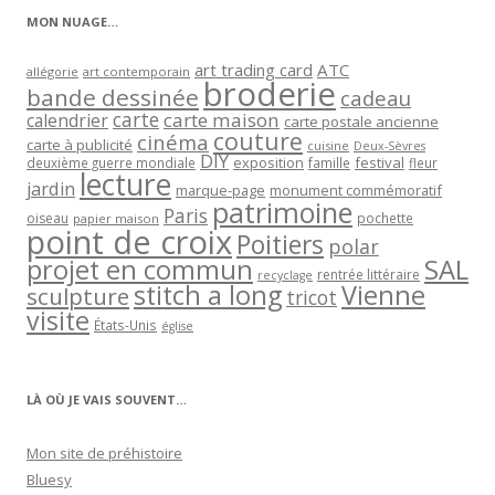
MON NUAGE…
art trading card
ATC
allégorie
art contemporain
broderie
bande dessinée
cadeau
carte
carte maison
calendrier
carte postale ancienne
couture
cinéma
carte à publicité
cuisine
Deux-Sèvres
DIY
exposition
festival
famille
deuxième guerre mondiale
fleur
lecture
jardin
marque-page
monument commémoratif
patrimoine
Paris
oiseau
papier maison
pochette
point de croix
Poitiers
polar
projet en commun
SAL
rentrée littéraire
recyclage
stitch a long
Vienne
sculpture
tricot
visite
États-Unis
église
LÀ OÙ JE VAIS SOUVENT…
Mon site de préhistoire
Bluesy