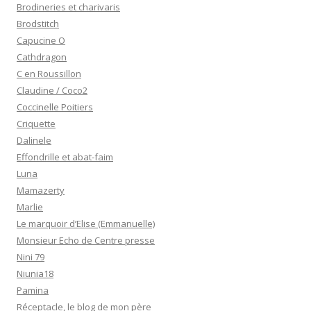
Brodineries et charivaris
Brodstitch
Capucine O
Cathdragon
C en Roussillon
Claudine / Coco2
Coccinelle Poitiers
Criquette
Dalinele
Effondrille et abat-faim
Luna
Mamazerty
Marlie
Le marquoir d’Elise (Emmanuelle)
Monsieur Echo de Centre presse
Nini 79
Niunia18
Pamina
Réceptacle, le blog de mon père