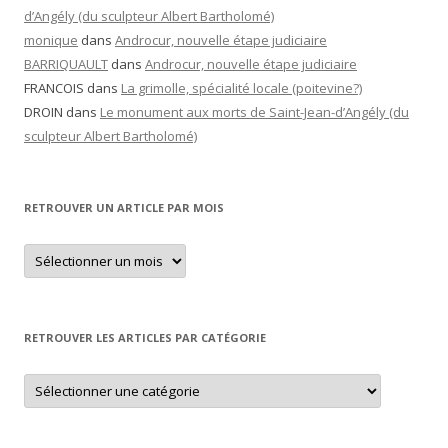
d’Angély (du sculpteur Albert Bartholomé)
monique
dans
Androcur, nouvelle étape judiciaire
BARRIQUAULT
dans
Androcur, nouvelle étape judiciaire
FRANCOIS
dans
La grimolle, spécialité locale (poitevine?)
DROIN
dans
Le monument aux morts de Saint-Jean-d’Angély (du
sculpteur Albert Bartholomé)
RETROUVER UN ARTICLE PAR MOIS
Retrouver
un
article
par
mois
RETROUVER LES ARTICLES PAR CATÉGORIE
Retrouver
les
articles
par
catégorie