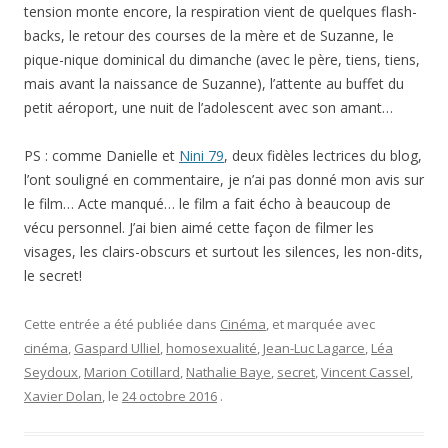
tension monte encore, la respiration vient de quelques flash-
backs, le retour des courses de la mère et de Suzanne, le
pique-nique dominical du dimanche (avec le père, tiens, tiens,
mais avant la naissance de Suzanne), l’attente au buffet du
petit aéroport, une nuit de l’adolescent avec son amant…
PS : comme Danielle et
Nini 79
, deux fidèles lectrices du blog,
l’ont souligné en commentaire, je n’ai pas donné mon avis sur
le film… Acte manqué… le film a fait écho à beaucoup de
vécu personnel. J’ai bien aimé cette façon de filmer les
visages, les clairs-obscurs et surtout les silences, les non-dits,
le secret!
Cette entrée a été publiée dans
Cinéma
, et marquée avec
cinéma
,
Gaspard Ulliel
,
homosexualité
,
Jean-Luc Lagarce
,
Léa
Seydoux
,
Marion Cotillard
,
Nathalie Baye
,
secret
,
Vincent Cassel
,
Xavier Dolan
, le
24 octobre 2016
.