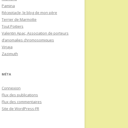
Pamina
Réceptacle, le blog de mon père
Terrier de Marmotte
Tout Poitiers
Valentin Apac, Association de porteurs
d’anomalies chromosomiques
Virjaja
Zazimuth
MÉTA
Connexion
Flux des publications
Flux des commentaires
Site de WordPress-FR