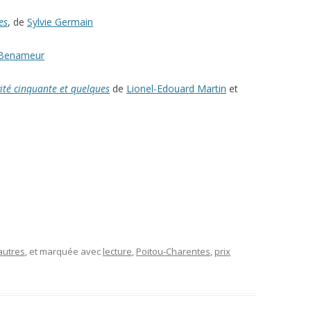
es
, de
Sylvie Germain
 Benameur
ité cinquante et quelques
de
Lionel-Edouard Martin
et
autres
, et marquée avec
lecture
,
Poitou-Charentes
,
prix