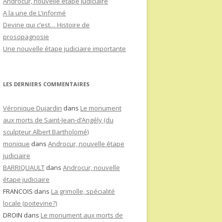
Androcur, nouvelle étape judiciaire
A la une de L’informé
Devine qui c’est… Histoire de
prosopagnosie
Une nouvelle étape judiciaire importante
LES DERNIERS COMMENTAIRES
Véronique Dujardin
dans
Le monument
aux morts de Saint-Jean-d’Angély (du
sculpteur Albert Bartholomé)
monique
dans
Androcur, nouvelle étape
judiciaire
BARRIQUAULT
dans
Androcur, nouvelle
étape judiciaire
FRANCOIS
dans
La grimolle, spécialité
locale (poitevine?)
DROIN
dans
Le monument aux morts de