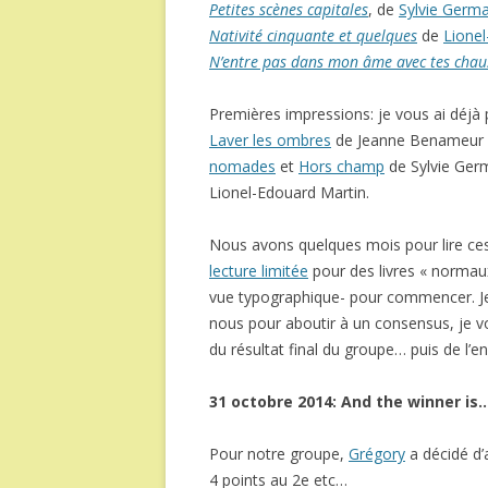
Petites scènes capitales
, de
Sylvie Germa
Nativité cinquante et quelques
de
Lione
N’entre pas dans mon âme avec tes chau
Premières impressions: je vous ai déjà p
Laver les ombres
de Jeanne Benameur 
nomades
et
Hors champ
de Sylvie Ger
Lionel-Edouard Martin.
Nous avons quelques mois pour lire ces
lecture limitée
pour des livres « normau
vue typographique- pour commencer. Je
nous pour aboutir à un consensus, je vo
du résultat final du groupe… puis de l’e
31 octobre 2014: And the winner is
Pour notre groupe,
Grégory
a décidé d’
4 points au 2e etc…