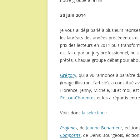
notre groupe à la fin!
30 juin 2014
Je vous ai déjà parlé à plusieurs repris
les lauréats des années précédentes et r
prix des lecteurs en 2011 puis transform
est faite par un jury professionnel, puis
prêtés. Chaque groupe débat pour abouti
Grégory
, qui a vu l’annonce à paraître
(image illustrant l’article), a constitu
Florence, Jenny, Michèle, lui et moi, est 
Poitou-Charentes
et les a répartis entr
Voici donc
la sélection
:
Profanes
, de
Jeanne Benameur
, édition
Composite
, de Denis Bourgeois, éditi