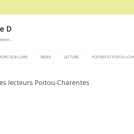
e D
roderie…
Aller
au
ONT-SUR-LOIRE
INDEX
LECTURE
POITIERS ET POITOU-CH
contenu
des lecteurs Poitou-Charentes