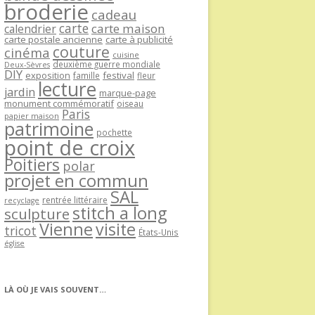
broderie
cadeau
carte
carte maison
calendrier
carte postale ancienne
carte à publicité
couture
cinéma
cuisine
deuxième guerre mondiale
Deux-Sèvres
DIY
exposition
festival
famille
fleur
lecture
jardin
marque-page
monument commémoratif
oiseau
Paris
papier maison
patrimoine
pochette
point de croix
Poitiers
polar
projet en commun
SAL
rentrée littéraire
recyclage
stitch a long
sculpture
Vienne
visite
tricot
États-Unis
église
LÀ OÙ JE VAIS SOUVENT…