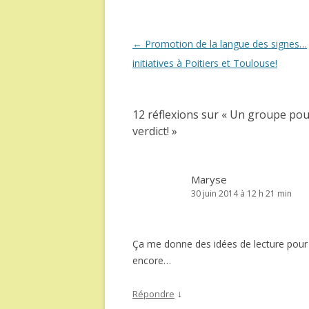
Navigation
←
Promotion de la langue des signes…
des
initiatives à Poitiers et Toulouse!
articles
12 réflexions sur «
Un groupe pour
verdict!
»
Maryse
30 juin 2014 à 12 h 21 min
Ça me donne des idées de lecture pour mo
encore…
↓
Répondre