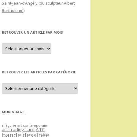
Saint-Jean-d’Angély (du sculpteur Albert
Bartholomé)
RETROUVER UN ARTICLE PAR MOIS
Retrouver
un
article
par
mois
RETROUVER LES ARTICLES PAR CATÉGORIE
Retrouver
les
articles
par
catégorie
MON NUAGE…
allégorie
art contemporain
art trading card
ATC
bande dessinée