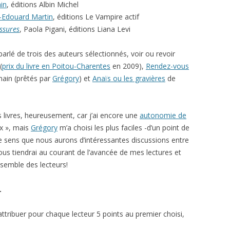
in
, éditions Albin Michel
l-Edouard Martin
, éditions Le Vampire actif
ssures
, Paola Pigani, éditions Liana Levi
arlé de trois des auteurs sélectionnés, voir ou revoir
(
prix du livre en Poitou-Charentes
en 2009),
Rendez-vous
main (prêtés par
Grégory
) et
Anaïs ou les gravières
de
 livres, heureusement, car j’ai encore une
autonomie de
x », mais
Grégory
m’a choisi les plus faciles -d’un point de
 sens que nous aurons d’intéressantes discussions entre
us tiendrai au courant de l’avancée de mes lectures et
nsemble des lecteurs!
…
attribuer pour chaque lecteur 5 points au premier choisi,