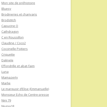
Mon site de préhistoire
Bluesy
Brodineries et charivaris
Brodstitch
Capucine O
Cathdragon
C en Roussillon
Claudine / Coco2
Coccinelle Poitiers
Criquette
Dalinele
Effondrille et abat-faim
Luna
Mamazerty
Marlie
Le marquoir d’Elise (Emmanuelle)
Monsieur Echo de Centre presse
Nini 79
Niunia18