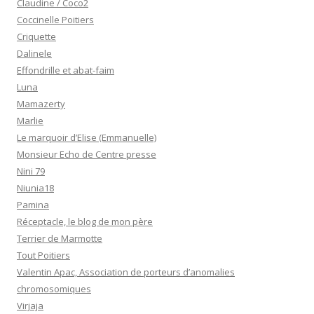
Claudine / Coco2
Coccinelle Poitiers
Criquette
Dalinele
Effondrille et abat-faim
Luna
Mamazerty
Marlie
Le marquoir d’Elise (Emmanuelle)
Monsieur Echo de Centre presse
Nini 79
Niunia18
Pamina
Réceptacle, le blog de mon père
Terrier de Marmotte
Tout Poitiers
Valentin Apac, Association de porteurs d’anomalies
chromosomiques
Virjaja