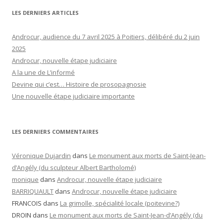
LES DERNIERS ARTICLES
Androcur, audience du 7 avril 2025 à Poitiers, délibéré du 2 juin
2025
Androcur, nouvelle étape judiciaire
A la une de L’informé
Devine qui c’est… Histoire de prosopagnosie
Une nouvelle étape judiciaire importante
LES DERNIERS COMMENTAIRES
Véronique Dujardin
dans
Le monument aux morts de Saint-Jean-
d’Angély (du sculpteur Albert Bartholomé)
monique
dans
Androcur, nouvelle étape judiciaire
BARRIQUAULT
dans
Androcur, nouvelle étape judiciaire
FRANCOIS
dans
La grimolle, spécialité locale (poitevine?)
DROIN
dans
Le monument aux morts de Saint-Jean-d’Angély (du