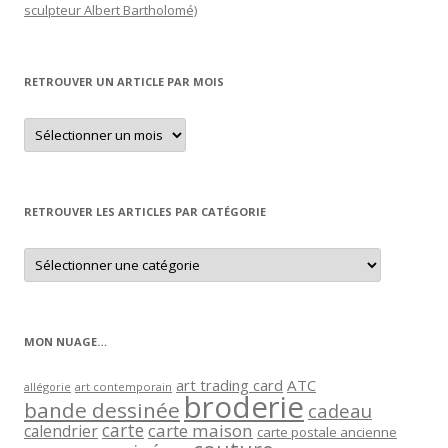
sculpteur Albert Bartholomé)
RETROUVER UN ARTICLE PAR MOIS
Retrouver
un
article
par
mois
RETROUVER LES ARTICLES PAR CATÉGORIE
Retrouver
les
articles
par
catégorie
MON NUAGE…
art trading card
ATC
allégorie
art contemporain
broderie
bande dessinée
cadeau
carte
carte maison
calendrier
carte postale ancienne