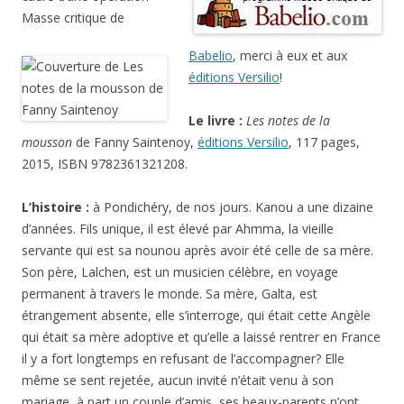
Masse critique de
Babelio
, merci à eux et aux
éditions Versilio
!
Le livre :
Les notes de la
mousson
de Fanny Saintenoy,
éditions Versilio
, 117 pages,
2015, ISBN 9782361321208.
L’histoire :
à Pondichéry, de nos jours. Kanou a une dizaine
d’années. Fils unique, il est élevé par Ahmma, la vieille
servante qui est sa nounou après avoir été celle de sa mère.
Son père, Lalchen, est un musicien célèbre, en voyage
permanent à travers le monde. Sa mère, Galta, est
étrangement absente, elle s’interroge, qui était cette Angèle
qui était sa mère adoptive et qu’elle a laissé rentrer en France
il y a fort longtemps en refusant de l’accompagner? Elle
même se sent rejetée, aucun invité n’était venu à son
mariage, à part un couple d’amis, ses beaux-parents n’ont