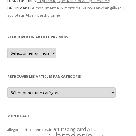
FRANCOIS
dans
La grimolle, spécialité locale (poitevine?)
DROIN
dans
Le monument aux morts de Saint-Jean-d’Angély (du
sculpteur Albert Bartholomé)
RETROUVER UN ARTICLE PAR MOIS
Retrouver
un
article
par
mois
RETROUVER LES ARTICLES PAR CATÉGORIE
Retrouver
les
articles
par
catégorie
MON NUAGE…
art trading card
ATC
allégorie
art contemporain
broderie