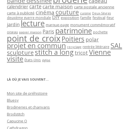
bande dessinée
cadeau
carte
carte maison
calendrier
carte postale ancienne
couture
cinéma
carte à publicité
cuisine
Deux-Sèvres
DIY
exposition
festival
famille
deuxième guerre mondiale
fleur
lecture
jardin
marque-page
monument commémoratif
patrimoine
Paris
oiseau
papier maison
pochette
point de croix
Poitiers
polar
projet en commun
SAL
rentrée littéraire
recyclage
stitch a long
Vienne
sculpture
tricot
visite
États-Unis
église
LÀ OÙ JE VAIS SOUVENT…
Mon site de préhistoire
Bluesy
Brodineries et charivaris
Brodstitch
Capucine O
Cathdragon