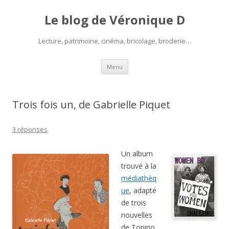
Le blog de Véronique D
Lecture, patrimoine, cinéma, bricolage, broderie…
Aller
Menu
au
contenu
Trois fois un, de Gabrielle Piquet
3 réponses
Un album
trouvé à la
médiathèq
ue
, adapté
de trois
nouvelles
de Tonino