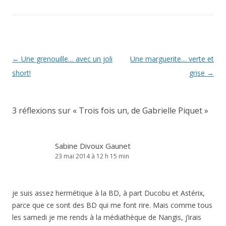
Navigation
←
Une grenouille… avec un joli
Une marguerite… verte et
des
short!
grise
→
articles
3 réflexions sur «
Trois fois un, de Gabrielle Piquet
»
Sabine Divoux Gaunet
23 mai 2014 à 12 h 15 min
je suis assez hermétique à la BD, à part Ducobu et Astérix,
parce que ce sont des BD qui me font rire. Mais comme tous
les samedi je me rends à la médiathèque de Nangis, j’irais