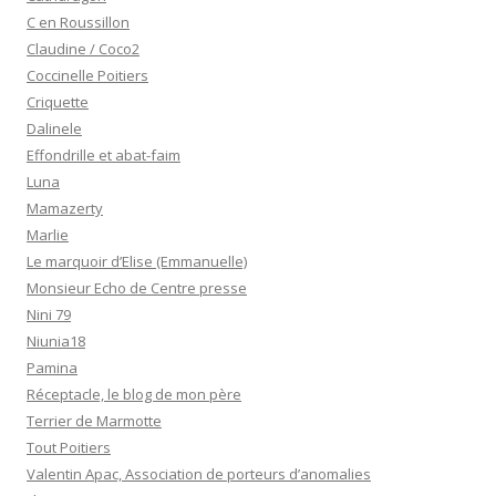
C en Roussillon
Claudine / Coco2
Coccinelle Poitiers
Criquette
Dalinele
Effondrille et abat-faim
Luna
Mamazerty
Marlie
Le marquoir d’Elise (Emmanuelle)
Monsieur Echo de Centre presse
Nini 79
Niunia18
Pamina
Réceptacle, le blog de mon père
Terrier de Marmotte
Tout Poitiers
Valentin Apac, Association de porteurs d’anomalies