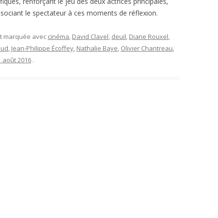
ques, renforçant le jeu des deux actrices principales,
ssociant le spectateur à ces moments de réflexion.
et marquée avec
cinéma
,
David Clavel
,
deuil
,
Diane Rouxel
,
oud
,
Jean-Philippe Écoffey
,
Nathalie Baye
,
Olivier Chantreau
,
1 août 2016
.