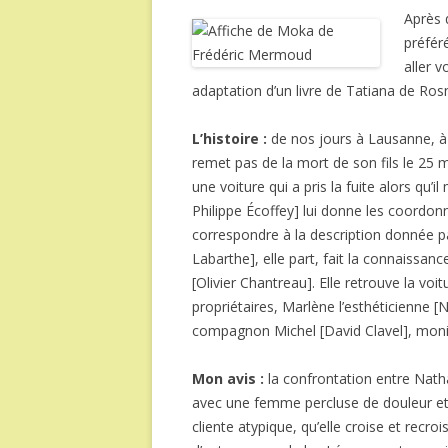
Après 
préfér
aller v
adaptation d’un livre de Tatiana de Ros
L’histoire :
de nos jours à Lausanne, à
remet pas de la mort de son fils le 25 
une voiture qui a pris la fuite alors qu’i
Philippe Écoffey] lui donne les coordo
correspondre à la description donnée par
Labarthe
], elle part, fait la connaissan
[Olivier Chantreau]. Elle retrouve la voi
propriétaires, Marlène l’esthéticienne [
N
compagnon Michel [
David Clavel
], mon
Mon avis :
la confrontation entre Nath
avec une femme percluse de douleur et 
cliente atypique, qu’elle croise et recro