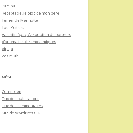
Pamina
Réceptacle, le blog de mon père
Terrier de Marmotte
Tout Poitiers
Valentin Apac, Association de porteurs
d’anomalies chromosomiques
Virjaja
Zazimuth
MÉTA
Connexion
Flux des publications
Flux des commentaires
Site de WordPress-FR