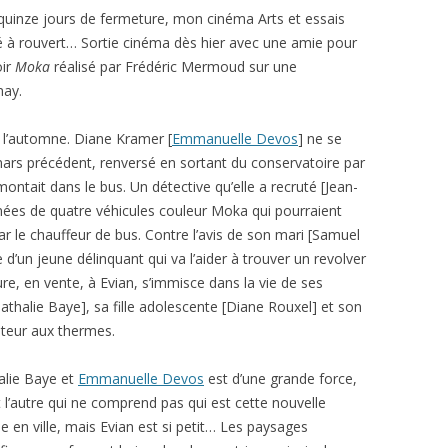
quinze jours de fermeture, mon cinéma Arts et essais
é à rouvert… Sortie cinéma dès hier avec une amie pour
oir
Moka
réalisé par Frédéric Mermoud sur une
nay.
 l’automne. Diane Kramer [
Emmanuelle Devos
] ne se
mars précédent, renversé en sortant du conservatoire par
l montait dans le bus. Un détective qu’elle a recruté [Jean-
nnées de quatre véhicules couleur Moka qui pourraient
 le chauffeur de bus. Contre l’avis de son mari [
Samuel
ce d’un jeune délinquant qui va l’aider à trouver un revolver
ture, en vente, à Evian, s’immisce dans la vie de ses
athalie Baye
], sa fille adolescente [
Diane Rouxel
] et son
iteur aux thermes.
alie Baye et
Emmanuelle Devos
est d’une grande force,
l’autre qui ne comprend pas qui est cette nouvelle
ise en ville, mais Evian est si petit… Les paysages