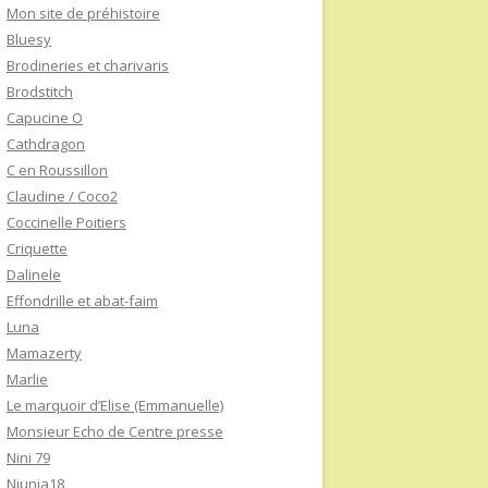
Mon site de préhistoire
Bluesy
Brodineries et charivaris
Brodstitch
Capucine O
Cathdragon
C en Roussillon
Claudine / Coco2
Coccinelle Poitiers
Criquette
Dalinele
Effondrille et abat-faim
Luna
Mamazerty
Marlie
Le marquoir d’Elise (Emmanuelle)
Monsieur Echo de Centre presse
Nini 79
Niunia18