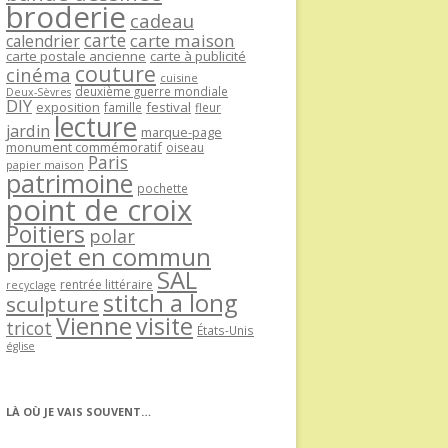
broderie
cadeau
carte
carte maison
calendrier
carte postale ancienne
carte à publicité
couture
cinéma
cuisine
deuxième guerre mondiale
Deux-Sèvres
DIY
exposition
festival
famille
fleur
lecture
jardin
marque-page
monument commémoratif
oiseau
Paris
papier maison
patrimoine
pochette
point de croix
Poitiers
polar
projet en commun
SAL
rentrée littéraire
recyclage
stitch a long
sculpture
Vienne
visite
tricot
États-Unis
église
LÀ OÙ JE VAIS SOUVENT…