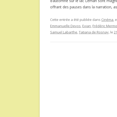
d’automne sur le lac Léman sont magnifi
offrant des pauses dans la narration, a
Cette entrée a été publiée dans
Cinéma
, 
Emmanuelle Devos
,
Evian
,
Frédéric Merm
Samuel Labarthe
,
Tatiana de Rosnay
, le
2