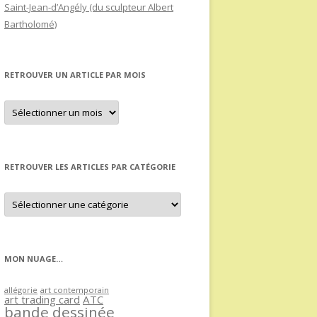
Saint-Jean-d’Angély (du sculpteur Albert
Bartholomé)
RETROUVER UN ARTICLE PAR MOIS
Retrouver
un
article
par
mois
RETROUVER LES ARTICLES PAR CATÉGORIE
Retrouver
les
articles
par
catégorie
MON NUAGE…
allégorie
art contemporain
art trading card
ATC
bande dessinée