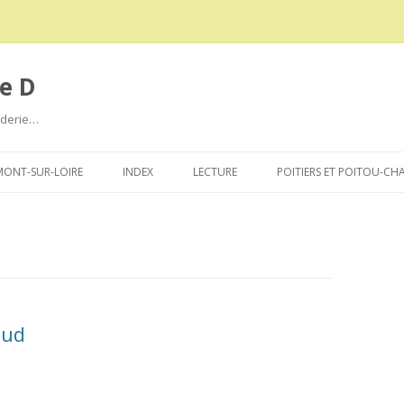
e D
roderie…
Aller
au
ONT-SUR-LOIRE
INDEX
LECTURE
POITIERS ET POITOU-CH
contenu
oud