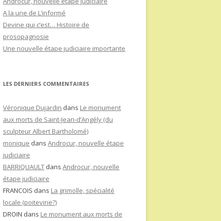
Androcur, nouvelle étape judiciaire
A la une de L’informé
Devine qui c’est… Histoire de
prosopagnosie
Une nouvelle étape judiciaire importante
LES DERNIERS COMMENTAIRES
Véronique Dujardin
dans
Le monument
aux morts de Saint-Jean-d’Angély (du
sculpteur Albert Bartholomé)
monique
dans
Androcur, nouvelle étape
judiciaire
BARRIQUAULT
dans
Androcur, nouvelle
étape judiciaire
FRANCOIS
dans
La grimolle, spécialité
locale (poitevine?)
DROIN
dans
Le monument aux morts de