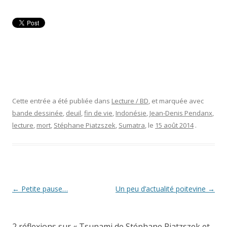
Cette entrée a été publiée dans
Lecture / BD
, et marquée avec
bande dessinée
,
deuil
,
fin de vie
,
Indonésie
,
Jean-Denis Pendanx
,
lecture
,
mort
,
Stéphane Piatzszek
,
Sumatra
, le
15 août 2014
.
Navigation
←
Petite pause…
Un peu d’actualité poitevine
→
des
articles
2 réflexions sur «
Tsunami de Stéphane Piatzszek et