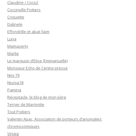
Claudine / Coco2
Coccinelle Poitiers
Criquette
Dalinele
Effondrille et abat-faim
Luna
Mamazerty
Marlie
Le marquoir d’Elise (Emmanuelle)
Monsieur Echo de Centre presse
Nini 79
Niunia18
Pamina
Réceptacle, le blog de mon père
Terrier de Marmotte
Tout Poitiers
Valentin Apac, Association de porteurs d’anomalies
chromosomiques
Virjaja