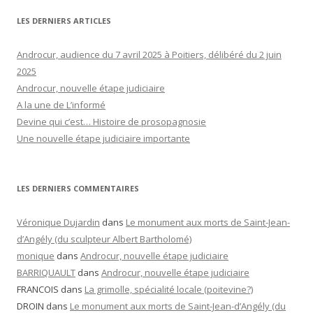
LES DERNIERS ARTICLES
Androcur, audience du 7 avril 2025 à Poitiers, délibéré du 2 juin
2025
Androcur, nouvelle étape judiciaire
A la une de L’informé
Devine qui c’est… Histoire de prosopagnosie
Une nouvelle étape judiciaire importante
LES DERNIERS COMMENTAIRES
Véronique Dujardin
dans
Le monument aux morts de Saint-Jean-
d’Angély (du sculpteur Albert Bartholomé)
monique
dans
Androcur, nouvelle étape judiciaire
BARRIQUAULT
dans
Androcur, nouvelle étape judiciaire
FRANCOIS
dans
La grimolle, spécialité locale (poitevine?)
DROIN
dans
Le monument aux morts de Saint-Jean-d’Angély (du