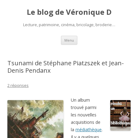
Le blog de Véronique D
Lecture, patrimoine, cinéma, bricolage, broderie…
Aller
Menu
au
contenu
Tsunami de Stéphane Piatzszek et Jean-
Denis Pendanx
2 réponses
Un album
trouvé parmi
les nouvelles
acquisitions de
la
médiathèque
.
Il y a quelques