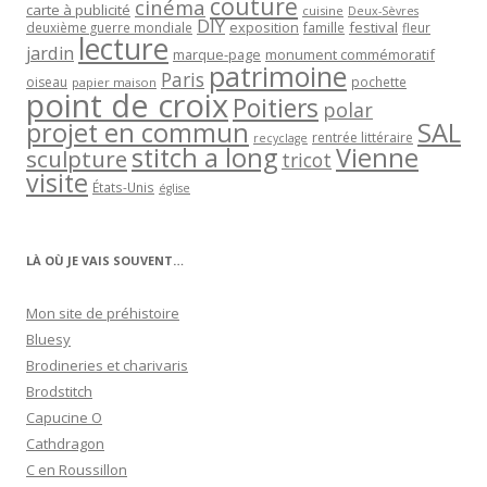
couture
cinéma
carte à publicité
cuisine
Deux-Sèvres
DIY
exposition
festival
famille
deuxième guerre mondiale
fleur
lecture
jardin
marque-page
monument commémoratif
patrimoine
Paris
oiseau
papier maison
pochette
point de croix
Poitiers
polar
projet en commun
SAL
rentrée littéraire
recyclage
stitch a long
Vienne
sculpture
tricot
visite
États-Unis
église
LÀ OÙ JE VAIS SOUVENT…
Mon site de préhistoire
Bluesy
Brodineries et charivaris
Brodstitch
Capucine O
Cathdragon
C en Roussillon