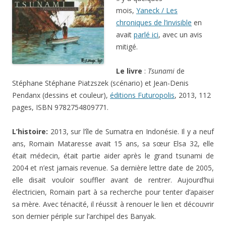
mois,
Yaneck / Les
chroniques de l’invisible
en
avait
parlé ici
, avec un avis
mitigé.
Le livre
:
Tsunami
de
Stéphane Stéphane Piatzszek (scénario) et Jean-Denis
Pendanx (dessins et couleur),
éditions Futuropolis
, 2013, 112
pages, ISBN 9782754809771.
L’histoire:
2013, sur l’île de Sumatra en Indonésie. Il y a neuf
ans, Romain Mataresse avait 15 ans, sa sœur Elsa 32, elle
était médecin, était partie aider après le grand tsunami de
2004 et n’est jamais revenue. Sa dernière lettre date de 2005,
elle disait vouloir souffler avant de rentrer. Aujourd’hui
électricien, Romain part à sa recherche pour tenter d’apaiser
sa mère. Avec ténacité, il réussit à renouer le lien et découvrir
son dernier périple sur l’archipel des Banyak.