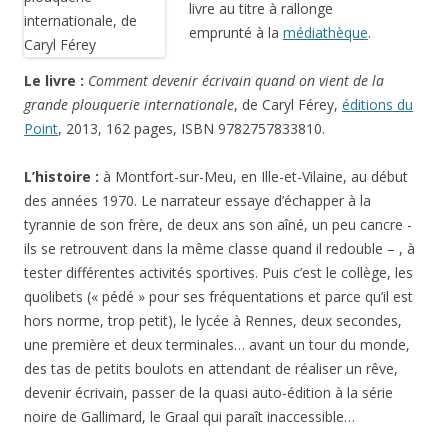
livre au titre à rallonge
emprunté à la
médiathèque
.
Le livre :
Comment devenir écrivain quand on vient de la
grande plouquerie internationale
, de Caryl Férey,
éditions du
Point
, 2013, 162 pages, ISBN 9782757833810.
L’histoire :
à Montfort-sur-Meu, en Ille-et-Vilaine, au début
des années 1970. Le narrateur essaye d’échapper à la
tyrannie de son frère, de deux ans son aîné, un peu cancre -
ils se retrouvent dans la même classe quand il redouble – , à
tester différentes activités sportives. Puis c’est le collège, les
quolibets (« pédé » pour ses fréquentations et parce qu’il est
hors norme, trop petit), le lycée à Rennes, deux secondes,
une première et deux terminales… avant un tour du monde,
des tas de petits boulots en attendant de réaliser un rêve,
devenir écrivain, passer de la quasi auto-édition à la série
noire de Gallimard, le Graal qui paraît inaccessible…