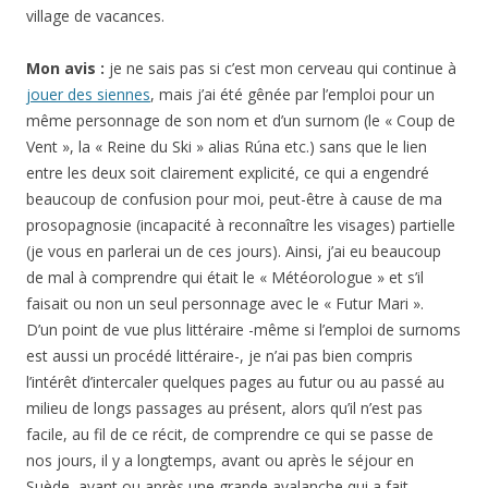
village de vacances.
Mon avis :
je ne sais pas si c’est mon cerveau qui continue à
jouer des siennes
, mais j’ai été gênée par l’emploi pour un
même personnage de son nom et d’un surnom (le « Coup de
Vent », la « Reine du Ski » alias
Rúna
etc.) sans que le lien
entre les deux soit clairement explicité, ce qui a engendré
beaucoup de confusion pour moi, peut-être à cause de ma
prosopagnosie (incapacité à reconnaître les visages) partielle
(je vous en parlerai un de ces jours). Ainsi, j’ai eu beaucoup
de mal à comprendre qui était le « Météorologue » et s’il
faisait ou non un seul personnage avec le « Futur Mari ».
D’un point de vue plus littéraire -même si l’emploi de surnoms
est aussi un procédé littéraire-, je n’ai pas bien compris
l’intérêt d’intercaler quelques pages au futur ou au passé au
milieu de longs passages au présent, alors qu’il n’est pas
facile, au fil de ce récit, de comprendre ce qui se passe de
nos jours, il y a longtemps, avant ou après le séjour en
Suède, avant ou après une grande avalanche qui a fait