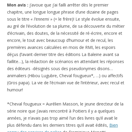
Mon avis :
j’avoue que j’ai failli arrêter dès le premier
chapitre, une longue longue phrase d’une dizaine de pages
sous le titre
« l’ennemi »
(= le frère)! Le style évolue ensuite,
au gré de l’évolution de sa plume, de sa découverte du métier
d’écrivain, des doutes, de la nécessité de ré-écrire, encore et
encore, le tout avec beaucoup d’humour et de recul, les
premières avances calculées en mois de RMI, les espoirs
déçus (l’avant-dernier titre des éditions La Baleine avant sa
faillite…), la rédaction de scénarios en attendant les réponses
des éditeurs -désignés sous des pseudonymes disons…
animaliers (Hibou Lugubre, Cheval fougueux*, …) ou affectifs
(Gros papa). La vie de l’écrivain vue de l’intérieur, avec recul et
humour!
*Cheval fougueux = Aurélien Masson, le jeune directeur de la
série noire que j’avais rencontré à Poitiers il y a quelques
années, je n’avais pas trop aimé l’un des livres qu’il avait le
plus défendu dans les derniers titres qu’il avait édités,
Bien