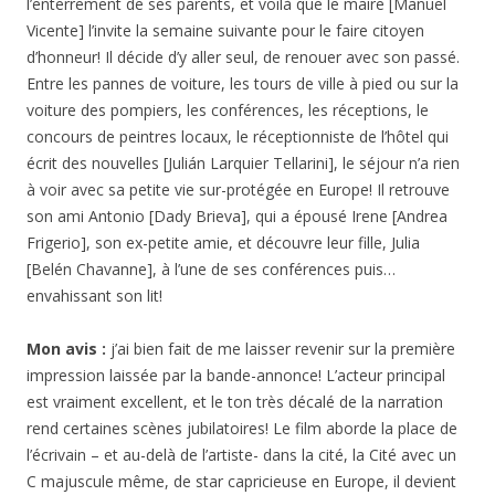
l’enterrement de ses parents, et voilà que le maire [Manuel
Vicente] l’invite la semaine suivante pour le faire citoyen
d’honneur! Il décide d’y aller seul, de renouer avec son passé.
Entre les pannes de voiture, les tours de ville à pied ou sur la
voiture des pompiers, les conférences, les réceptions, le
concours de peintres locaux, le réceptionniste de l’hôtel qui
écrit des nouvelles [Julián Larquier Tellarini], le séjour n’a rien
à voir avec sa petite vie sur-protégée en Europe! Il retrouve
son ami Antonio [Dady Brieva], qui a épousé Irene [Andrea
Frigerio], son ex-petite amie, et découvre leur fille, Julia
[Belén Chavanne], à l’une de ses conférences puis…
envahissant son lit!
Mon avis :
j’ai bien fait de me laisser revenir sur la première
impression laissée par la bande-annonce! L’acteur principal
est vraiment excellent, et le ton très décalé de la narration
rend certaines scènes jubilatoires! Le film aborde la place de
l’écrivain – et au-delà de l’artiste- dans la cité, la Cité avec un
C majuscule même, de star capricieuse en Europe, il devient