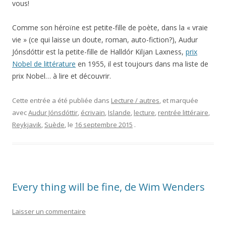
vous!
Comme son héroïne est petite-fille de poète, dans la « vraie
vie » (ce qui laisse un doute, roman, auto-fiction?), Audur
Jónsdóttir est la petite-fille de Halldór Kiljan Laxness,
prix
Nobel de littérature
en 1955, il est toujours dans ma liste de
prix Nobel… à lire et découvrir.
Cette entrée a été publiée dans
Lecture / autres
, et marquée
avec
Audur Jónsdóttir
,
écrivain
,
Islande
,
lecture
,
rentrée littéraire
,
Reykjavik
,
Suède
, le
16 septembre 2015
.
Every thing will be fine, de Wim Wenders
Laisser un commentaire