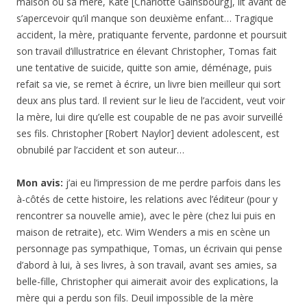
maison où sa mère, Kate [Charlotte Gainsbourg], lit avant de
s’apercevoir qu’il manque son deuxième enfant… Tragique
accident, la mère, pratiquante fervente, pardonne et poursuit
son travail d’illustratrice en élevant Christopher, Tomas fait
une tentative de suicide, quitte son amie, déménage, puis
refait sa vie, se remet à écrire, un livre bien meilleur qui sort
deux ans plus tard. Il revient sur le lieu de l’accident, veut voir
la mère, lui dire qu’elle est coupable de ne pas avoir surveillé
ses fils. Christopher [Robert Naylor] devient adolescent, est
obnubilé par l’accident et son auteur…
Mon avis:
j’ai eu l’impression de me perdre parfois dans les
à-côtés de cette histoire, les relations avec l’éditeur (pour y
rencontrer sa nouvelle amie), avec le père (chez lui puis en
maison de retraite), etc. Wim Wenders a mis en scène un
personnage pas sympathique, Tomas, un écrivain qui pense
d’abord à lui, à ses livres, à son travail, avant ses amies, sa
belle-fille, Christopher qui aimerait avoir des explications, la
mère qui a perdu son fils. Deuil impossible de la mère