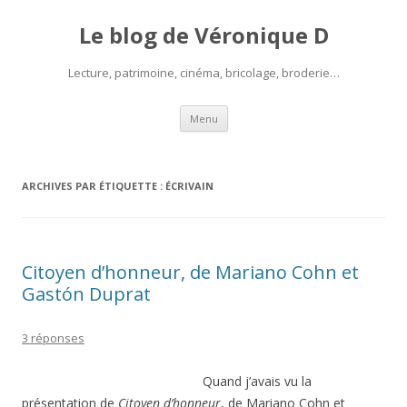
Le blog de Véronique D
Lecture, patrimoine, cinéma, bricolage, broderie…
Aller
Menu
au
contenu
ARCHIVES PAR ÉTIQUETTE :
ÉCRIVAIN
Citoyen d’honneur, de Mariano Cohn et
Gastón Duprat
3 réponses
Quand j’avais vu la
présentation de
Citoyen d’honneur
, de Mariano Cohn et