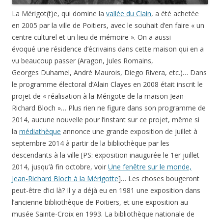
La Mérigot(t)e, qui domine la
vallée du Clain
, a été achetée
en 2005 par la ville de Poitiers, avec le souhait d’en faire « un
centre culturel et un lieu de mémoire ». On a aussi
évoqué une résidence d’écrivains dans cette maison qui en a
vu beaucoup passer (Aragon, Jules Romains,
Georges Duhamel, André Maurois, Diego Rivera, etc.)… Dans
le programme électoral d’Alain Clayes en 2008 était inscrit le
projet de « réalisation à la Mérigote de la maison Jean-
Richard Bloch »… Plus rien ne figure dans son programme de
2014, aucune nouvelle pour l’instant sur ce projet, même si
la
médiathèque
annonce une grande exposition de juillet à
septembre 2014 à partir de la bibliothèque par les
descendants à la ville [PS: exposition inaugurée le 1er juillet
2014, jusqu’à fin octobre, voir
Une fenêtre sur le monde,
Jean-Richard Bloch à la Mérigotte
]… Les choses bougeront
peut-être d’ici là? Il y a déjà eu en 1981 une exposition dans
l’ancienne bibliothèque de Poitiers, et une exposition au
musée Sainte-Croix en 1993. La bibliothèque nationale de