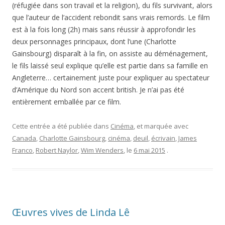
(réfugiée dans son travail et la religion), du fils survivant, alors
que l’auteur de l’accident rebondit sans vrais remords. Le film
est à la fois long (2h) mais sans réussir à approfondir les
deux personnages principaux, dont l’une (Charlotte
Gainsbourg) disparaît à la fin, on assiste au déménagement,
le fils laissé seul explique qu’elle est partie dans sa famille en
Angleterre… certainement juste pour expliquer au spectateur
d’Amérique du Nord son accent british. Je n’ai pas été
entièrement emballée par ce film.
Cette entrée a été publiée dans
Cinéma
, et marquée avec
Canada
,
Charlotte Gainsbourg
,
cinéma
,
deuil
,
écrivain
,
James
Franco
,
Robert Naylor
,
Wim Wenders
, le
6 mai 2015
.
Œuvres vives de Linda Lê