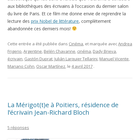
aux bibliothèques des écrivains à l’occasion du dernier salon
du livre de Paris. Et ce film me donne envie de reprendre la
lecture des
prix Nobel de littérature
, complètement
abandonnée ces derniers mois!
Cette entrée a été publiée dans
Cinéma
, et marquée avec
Andrea
Frigerio
,
Argentine
,
Belén Chavanne
,
cinéma
,
Dady Brieva
,
écrivain
,
Gastón Duprat
,
Julián Larquier Tellarini
,
Manuel Vicente
,
Mariano Cohn
,
Oscar Martínez
, le
4 avril 2017
.
La Mérigot(t)e à Poitiers, résidence de
l’écrivain Jean-Richard Bloch
5 réponses