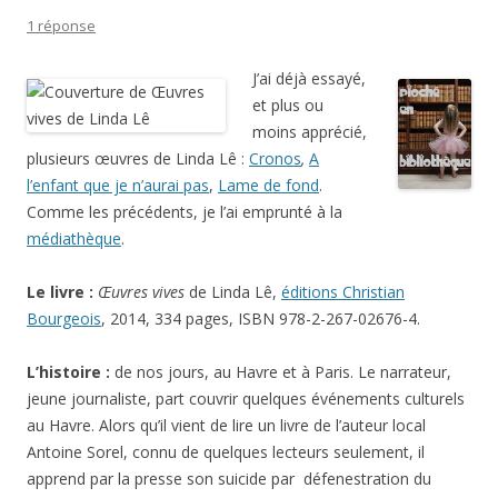
1 réponse
J’ai déjà essayé,
et plus ou
moins apprécié,
plusieurs œuvres de Linda Lê :
Cronos
,
A
l’enfant que je n’aurai pas
,
Lame de fond
.
Comme les précédents, je l’ai emprunté à la
médiathèque
.
Le livre :
Œuvres vives
de Linda Lê,
éditions Christian
Bourgeois
, 2014, 334 pages, ISBN 978-2-267-02676-4.
L’histoire :
de nos jours, au Havre et à Paris. Le narrateur,
jeune journaliste, part couvrir quelques événements culturels
au Havre. Alors qu’il vient de lire un livre de l’auteur local
Antoine Sorel, connu de quelques lecteurs seulement, il
apprend par la presse son suicide par défenestration du