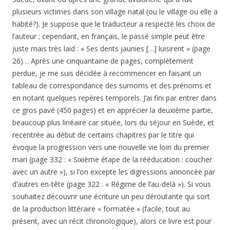
plusieurs victimes dans son village natal (ou le village ou elle a
habité?). Je suppose que le traducteur a respecté les choix de
l’auteur ; cependant, en français, le passé simple peut être
juste mais très laid : « Ses dents jaunies […] luisirent » (page
26)… Après une cinquantaine de pages, complètement
perdue, je me suis décidée à recommencer en faisant un
tableau de correspondance des surnoms et des prénoms et
en notant quelques repères temporels. J’ai fini par entrer dans
ce gros pavé (450 pages) et en apprécier la deuxième partie,
beaucoup plus linéaire car située, lors du séjour en Suède, et
recentrée au début de certains chapitres par le titre qui
évoque la progression vers une nouvelle vie loin du premier
mari (page 332 : « Sixième étape de la rééducation : coucher
avec un autre »), si l’on excepte les digressions annoncée par
d’autres en-tête (page 322 : « Régime de l’au-delà »). Si vous
souhaitez découvrir une écriture un peu déroutante qui sort
de la production littéraire « formatée » (facile, tout au
présent, avec un récit chronologique), alors ce livre est pour