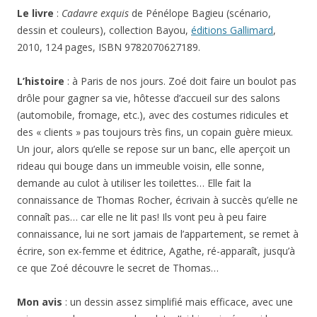
Le livre
:
Cadavre exquis
de Pénélope Bagieu (scénario,
dessin et couleurs), collection Bayou,
éditions Gallimard
,
2010, 124 pages, ISBN 9782070627189.
L’histoire
: à Paris de nos jours. Zoé doit faire un boulot pas
drôle pour gagner sa vie, hôtesse d’accueil sur des salons
(automobile, fromage, etc.), avec des costumes ridicules et
des « clients » pas toujours très fins, un copain guère mieux.
Un jour, alors qu’elle se repose sur un banc, elle aperçoit un
rideau qui bouge dans un immeuble voisin, elle sonne,
demande au culot à utiliser les toilettes… Elle fait la
connaissance de Thomas Rocher, écrivain à succès qu’elle ne
connaît pas… car elle ne lit pas! Ils vont peu à peu faire
connaissance, lui ne sort jamais de l’appartement, se remet à
écrire, son ex-femme et éditrice, Agathe, ré-apparaît, jusqu’à
ce que Zoé découvre le secret de Thomas…
Mon avis
: un dessin assez simplifié mais efficace, avec une