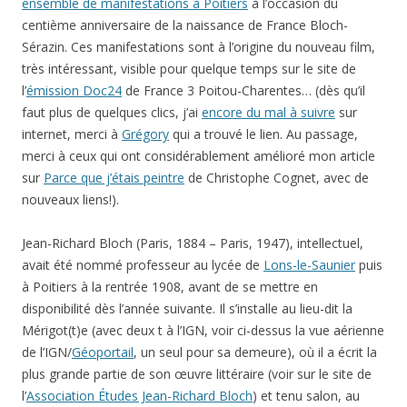
ensemble de manifestations à Poitiers
à l’occasion du
centième anniversaire de la naissance de France Bloch-
Sérazin. Ces manifestations sont à l’origine du nouveau film,
très intéressant, visible pour quelque temps sur le site de
l’
émission Doc24
de France 3 Poitou-Charentes… (dès qu’il
faut plus de quelques clics, j’ai
encore du mal à suivre
sur
internet, merci à
Grégory
qui a trouvé le lien. Au passage,
merci à ceux qui ont considérablement amélioré mon article
sur
Parce que j’étais peintre
de Christophe Cognet, avec de
nouveaux liens!).
Jean-Richard Bloch (Paris, 1884 – Paris, 1947), intellectuel,
avait été nommé professeur au lycée de
Lons-le-Saunier
puis
à Poitiers à la rentrée 1908, avant de se mettre en
disponibilité dès l’année suivante. Il s’installe au lieu-dit la
Mérigot(t)e (avec deux t à l’IGN, voir ci-dessus la vue aérienne
de l’IGN/
Géoportail
, un seul pour sa demeure), où il a écrit la
plus grande partie de son œuvre littéraire (voir sur le site de
l’
Association Études Jean-Richard Bloch
) et tenu salon, au