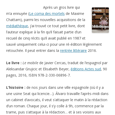
Après un gros livre qui
m’a ennuyée (
Le coma des mortels
de Maxime
Chattam), parmi les nouvelles acquisitions de la
médiathèque
, j’ai trouvé ce tout petit livre, dont
l’auteur explique à la fin qu’il faisait partie d’un
recueil de cinq récits qu’il avait publié en 1987 et
sauvé uniquement celui-ci pour une ré-édition légèrement
retouchée. Il peut entrer dans la
rentrée littéraire
2016.
Le livre :
Le mobile
de Javier Cercas, traduit de l’espagnol par
Aleksandar Grujicic et Elisabeth Beyer,
éditions Actes sud
, 90
pages, 2016, ISBN 978-2-330-06896-7.
L’histoire :
de nos jours dans une ville espagnole (où il y a
une usine Seat qui licencie…). Álvaro travaille l’après-midi dans
un cabinet d’avocats, il veut s’attaquer le matin à la rédaction
d’un roman. Chaque jour, il s’y colle à 9h, commence par la
trame, puis s’attaque à la rédaction… et à ses voisins aux