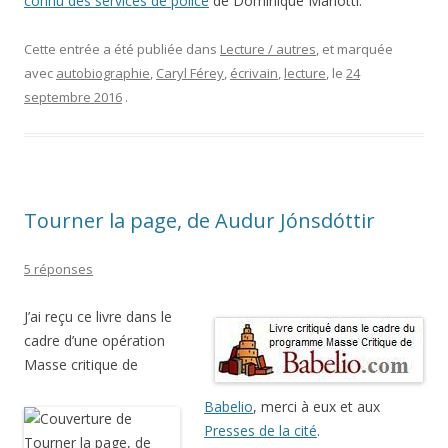
connu des services de police
de Dominique Manotti.
Cette entrée a été publiée dans
Lecture / autres
, et marquée
avec
autobiographie
,
Caryl Férey
,
écrivain
,
lecture
, le
24
septembre 2016
.
Tourner la page, de Audur Jónsdóttir
5 réponses
J’ai reçu ce livre dans le
cadre d’une opération
Masse critique de
Babelio
, merci à eux et aux
Presses de la cité
.