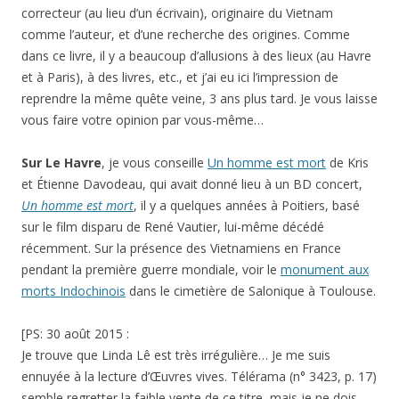
correcteur (au lieu d’un écrivain), originaire du Vietnam
comme l’auteur, et d’une recherche des origines. Comme
dans ce livre, il y a beaucoup d’allusions à des lieux (au Havre
et à Paris), à des livres, etc., et j’ai eu ici l’impression de
reprendre la même quête veine, 3 ans plus tard. Je vous laisse
vous faire votre opinion par vous-même…
Sur Le Havre
, je vous conseille
Un homme est mort
de Kris
et Étienne Davodeau, qui avait donné lieu à un BD concert,
Un homme est mort
, il y a quelques années à Poitiers, basé
sur le film disparu de René Vautier, lui-même décédé
récemment. Sur la présence des Vietnamiens en France
pendant la première guerre mondiale, voir le
monument aux
morts Indochinois
dans le cimetière de Salonique à Toulouse.
[PS: 30 août 2015 :
Je trouve que Linda Lê est très irrégulière… Je me suis
ennuyée à la lecture d’Œuvres vives. Télérama (n° 3423, p. 17)
semble regretter la faible vente de ce titre, mais je ne dois