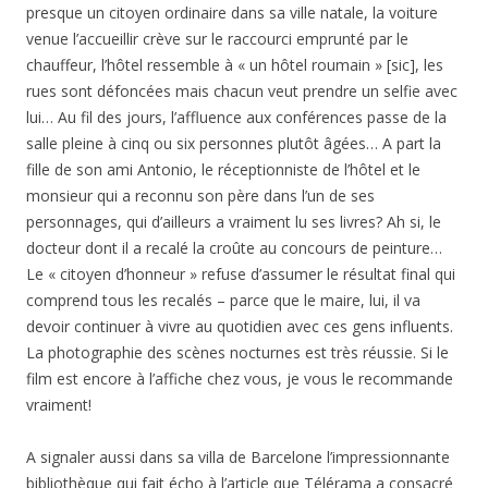
presque un citoyen ordinaire dans sa ville natale, la voiture
venue l’accueillir crève sur le raccourci emprunté par le
chauffeur, l’hôtel ressemble à « un hôtel roumain » [sic], les
rues sont défoncées mais chacun veut prendre un selfie avec
lui… Au fil des jours, l’affluence aux conférences passe de la
salle pleine à cinq ou six personnes plutôt âgées… A part la
fille de son ami Antonio, le réceptionniste de l’hôtel et le
monsieur qui a reconnu son père dans l’un de ses
personnages, qui d’ailleurs a vraiment lu ses livres? Ah si, le
docteur dont il a recalé la croûte au concours de peinture…
Le « citoyen d’honneur » refuse d’assumer le résultat final qui
comprend tous les recalés – parce que le maire, lui, il va
devoir continuer à vivre au quotidien avec ces gens influents.
La photographie des scènes nocturnes est très réussie. Si le
film est encore à l’affiche chez vous, je vous le recommande
vraiment!
A signaler aussi dans sa villa de Barcelone l’impressionnante
bibliothèque qui fait écho à l’article que Télérama a consacré