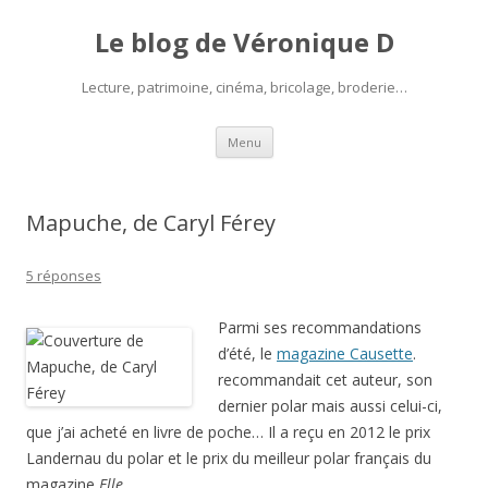
Le blog de Véronique D
Lecture, patrimoine, cinéma, bricolage, broderie…
Aller
Menu
au
contenu
Mapuche, de Caryl Férey
5 réponses
Parmi ses recommandations
d’été, le
magazine Causette
.
recommandait cet auteur, son
dernier polar mais aussi celui-ci,
que j’ai acheté en livre de poche… Il a reçu en 2012 le prix
Landernau du polar et le prix du meilleur polar français du
magazine
Elle
.