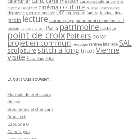
carte
carte maison
calendrier
carte postale ancienne
couture
cinéma
carte à publicité
cuisine
Deux-Sèvres
DIY
exposition
festival
famille
deuxième guerre mondiale
fleur
lecture
jardin
marque-page
monument commémoratif
patrimoine
Paris
oiseau
papier maison
pochette
point de croix
Poitiers
polar
projet en commun
SAL
rentrée littéraire
recyclage
stitch a long
Vienne
sculpture
tricot
visite
États-Unis
église
LÀ OÙ JE VAIS SOUVENT…
Mon site de préhistoire
Bluesy
Brodineries et charivaris
Brodstitch
Capucine O
Cathdragon