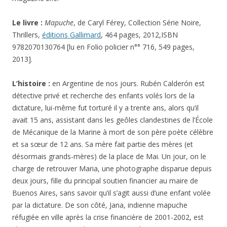
Le livre :
Mapuche
, de Caryl Férey, Collection Série Noire,
Thrillers,
éditions Gallimard
, 464 pages, 2012,ISBN
9782070130764 [lu en Folio policier n°° 716, 549 pages,
2013].
L’histoire :
en Argentine de nos jours. Rubén Calderón est
détective privé et recherche des enfants volés lors de la
dictature, lui-même fut torturé il y a trente ans, alors qu’il
avait 15 ans, assistant dans les geôles clandestines de l’École
de Mécanique de la Marine à mort de son père poète célèbre
et sa sœur de 12 ans. Sa mère fait partie des mères (et
désormais grands-mères) de la place de Mai. Un jour, on le
charge de retrouver Maria
,
une photographe disparue depuis
deux jours, fille du principal soutien financier au maire de
Buenos Aires, sans savoir qu’il s’agit aussi d’une enfant volée
par la dictature. De son côté, Jana, indienne mapuche
réfugiée en ville après la crise financière de 2001-2002, est