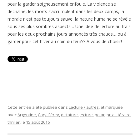
pour la garder soigneusement enfouie. La violence se
déchaîne, les morts s’accumulent dans les deux camps, la
morale n’est pas toujours sauve, la nature humaine se révèle
sous ses plus sombres aspects… Une idée de lecture au frais
pour les deux prochains jours annoncés très chauds… ou à
garder pour cet hiver au coin du feu??? A vous de choisir!
Cette entrée a été publiée dans
Lecture / autres
, et marquée
avec
Argentine
,
Caryl Férey
,
dictature
,
lecture
,
polar
,
prix littéraire
,
thriller
, le
15 août 2016
.