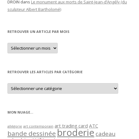
DROIN
dans
Le monument aux morts de Saint-Jean-d’Angély (du
sculpteur Albert Bartholomé)
RETROUVER UN ARTICLE PAR MOIS
Retrouver
un
article
par
mois
RETROUVER LES ARTICLES PAR CATÉGORIE
Retrouver
les
articles
par
catégorie
MON NUAGE…
art trading card
ATC
allégorie
art contemporain
broderie
bande dessinée
cadeau