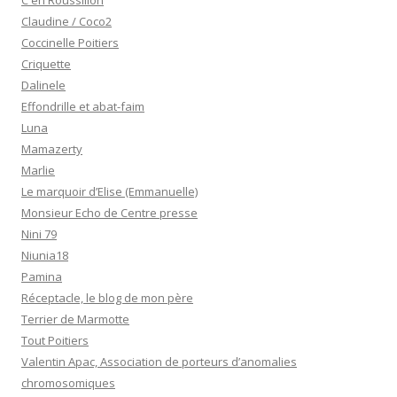
C en Roussillon
Claudine / Coco2
Coccinelle Poitiers
Criquette
Dalinele
Effondrille et abat-faim
Luna
Mamazerty
Marlie
Le marquoir d’Elise (Emmanuelle)
Monsieur Echo de Centre presse
Nini 79
Niunia18
Pamina
Réceptacle, le blog de mon père
Terrier de Marmotte
Tout Poitiers
Valentin Apac, Association de porteurs d’anomalies
chromosomiques