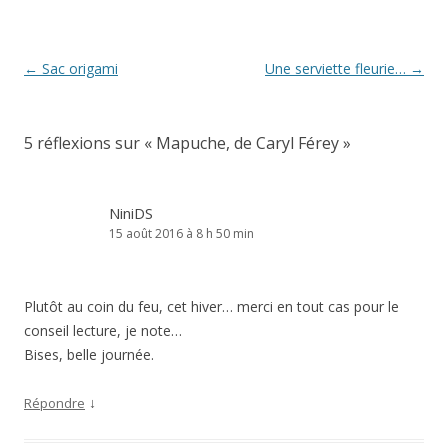
Navigation
←
Sac origami
Une serviette fleurie…
→
des
articles
5 réflexions sur «
Mapuche, de Caryl Férey
»
NiniDS
15 août 2016 à 8 h 50 min
Plutôt au coin du feu, cet hiver… merci en tout cas pour le
conseil lecture, je note…
Bises, belle journée.
↓
Répondre