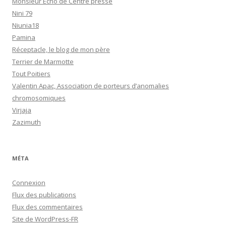
Monsieur Echo de Centre presse
Nini 79
Niunia18
Pamina
Réceptacle, le blog de mon père
Terrier de Marmotte
Tout Poitiers
Valentin Apac, Association de porteurs d’anomalies
chromosomiques
Virjaja
Zazimuth
MÉTA
Connexion
Flux des publications
Flux des commentaires
Site de WordPress-FR