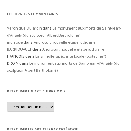
LES DERNIERS COMMENTAIRES
Véronique Dujardin
dans
Le monument aux morts de Saint-Jean-
d’Angély (du sculpteur Albert Bartholomé)
monique
dans
Androcur, nouvelle étape judiciaire
BARRIQUAULT
dans
Androcur, nouvelle étape judiciaire
FRANCOIS
dans
La grimolle, spécialité locale (poitevine?)
DROIN
dans
Le monument aux morts de Saint-Jean-d’Angély (du
sculpteur Albert Bartholomé)
RETROUVER UN ARTICLE PAR MOIS
Retrouver
un
article
par
mois
RETROUVER LES ARTICLES PAR CATÉGORIE