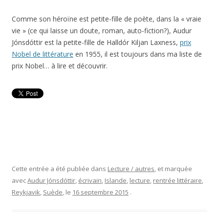
Comme son héroïne est petite-fille de poète, dans la « vraie
vie » (ce qui laisse un doute, roman, auto-fiction?), Audur
Jónsdóttir est la petite-fille de Halldór Kiljan Laxness,
prix
Nobel de littérature
en 1955, il est toujours dans ma liste de
prix Nobel… à lire et découvrir.
Cette entrée a été publiée dans
Lecture / autres
, et marquée
avec
Audur Jónsdóttir
,
écrivain
,
Islande
,
lecture
,
rentrée littéraire
,
Reykjavik
,
Suède
, le
16 septembre 2015
.