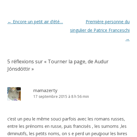
Navigation
←
Encore un petit air d’été…
Première personne du
des
singulier de Patrice Franceschi
articles
→
5 réflexions sur «
Tourner la page, de Audur
Jónsdóttir
»
mamazerty
17 septembre 2015 à 8 h 56 min
c’est un peu le même souci parfois avec les romans russes,
entre les prénoms en russe, puis francisés , les surnoms ,les
diminutifs, les petits noms, on s e perd un peu(pour les livres