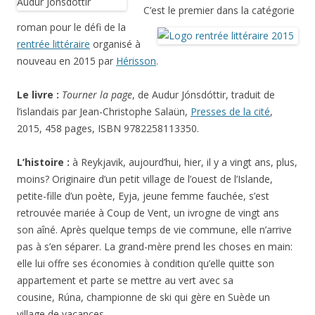
C’est le premier dans la catégorie
roman pour le défi de la
rentrée littéraire
organisé à
nouveau en 2015 par
Hérisson
.
Le livre :
Tourner la page
, de Audur Jónsdóttir, traduit de
l’islandais par Jean-Christophe Salaün,
Presses de la cité
,
2015, 458 pages, ISBN 9782258113350.
L’histoire :
à Reykjavik, aujourd’hui, hier, il y a vingt ans, plus,
moins? Originaire d’un petit village de l’ouest de l’Islande,
petite-fille d’un poète,
Eyja, jeune femme fauchée, s’est
retrouvée mariée à Coup de Vent, un ivrogne de vingt ans
son aîné. Après quelque temps de vie commune, elle n’arrive
pas à s’en séparer. La grand-mère prend les choses en main:
elle lui offre ses économies à condition qu’elle quitte son
appartement et parte se mettre au vert avec sa
cousine, Rúna, championne de ski qui gère en Suède un
village de vacances.