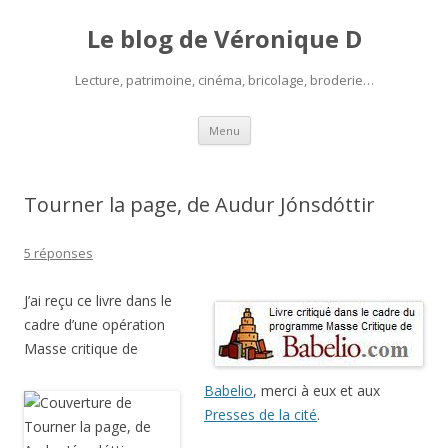
Le blog de Véronique D
Lecture, patrimoine, cinéma, bricolage, broderie…
Aller
Menu
au
contenu
Tourner la page, de Audur Jónsdóttir
5 réponses
J’ai reçu ce livre dans le
cadre d’une opération
Masse critique de
Babelio
, merci à eux et aux
Presses de la cité
.