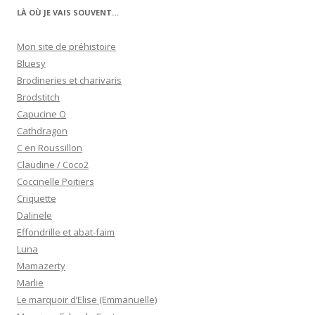
LÀ OÙ JE VAIS SOUVENT…
Mon site de préhistoire
Bluesy
Brodineries et charivaris
Brodstitch
Capucine O
Cathdragon
C en Roussillon
Claudine / Coco2
Coccinelle Poitiers
Criquette
Dalinele
Effondrille et abat-faim
Luna
Mamazerty
Marlie
Le marquoir d’Elise (Emmanuelle)