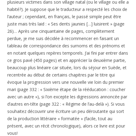
plusieurs victimes dans son village natal (ou le village ou elle a
habité?). Je suppose que le traducteur a respecté les choix de
l’auteur ; cependant, en français, le passé simple peut être
juste mais très laid : « Ses dents jaunies […] luisirent » (page
26)… Après une cinquantaine de pages, complètement
perdue, je me suis décidée à recommencer en faisant un
tableau de correspondance des surnoms et des prénoms et
en notant quelques repères temporels. J’ai fini par entrer dans
ce gros pavé (450 pages) et en apprécier la deuxième partie,
beaucoup plus linéaire car située, lors du séjour en Suède, et
recentrée au début de certains chapitres par le titre qui
évoque la progression vers une nouvelle vie loin du premier
mari (page 332 : « Sixième étape de la rééducation : coucher
avec un autre »), si l’on excepte les digressions annoncée par
d’autres en-tête (page 322 : « Régime de l’au-delà »). Si vous
souhaitez découvrir une écriture un peu déroutante qui sort
de la production littéraire « formatée » (facile, tout au
présent, avec un récit chronologique), alors ce livre est pour
vous!