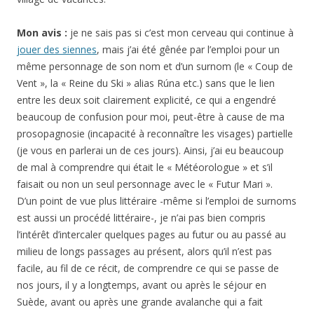
Mon avis :
je ne sais pas si c’est mon cerveau qui continue à
jouer des siennes
, mais j’ai été gênée par l’emploi pour un
même personnage de son nom et d’un surnom (le « Coup de
Vent », la « Reine du Ski » alias
Rúna
etc.) sans que le lien
entre les deux soit clairement explicité, ce qui a engendré
beaucoup de confusion pour moi, peut-être à cause de ma
prosopagnosie (incapacité à reconnaître les visages) partielle
(je vous en parlerai un de ces jours). Ainsi, j’ai eu beaucoup
de mal à comprendre qui était le « Météorologue » et s’il
faisait ou non un seul personnage avec le « Futur Mari ».
D’un point de vue plus littéraire -même si l’emploi de surnoms
est aussi un procédé littéraire-, je n’ai pas bien compris
l’intérêt d’intercaler quelques pages au futur ou au passé au
milieu de longs passages au présent, alors qu’il n’est pas
facile, au fil de ce récit, de comprendre ce qui se passe de
nos jours, il y a longtemps, avant ou après le séjour en
Suède, avant ou après une grande avalanche qui a fait