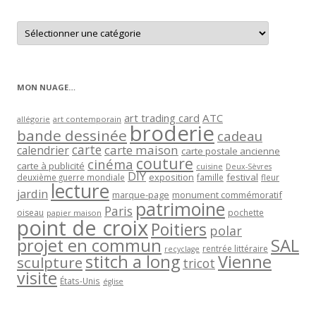
Retrouver
les
articles
par
catégorie
MON NUAGE…
art trading card
ATC
allégorie
art contemporain
broderie
bande dessinée
cadeau
carte
carte maison
calendrier
carte postale ancienne
couture
cinéma
carte à publicité
cuisine
Deux-Sèvres
DIY
exposition
festival
famille
deuxième guerre mondiale
fleur
lecture
jardin
marque-page
monument commémoratif
patrimoine
Paris
oiseau
papier maison
pochette
point de croix
Poitiers
polar
projet en commun
SAL
rentrée littéraire
recyclage
stitch a long
Vienne
sculpture
tricot
visite
États-Unis
église