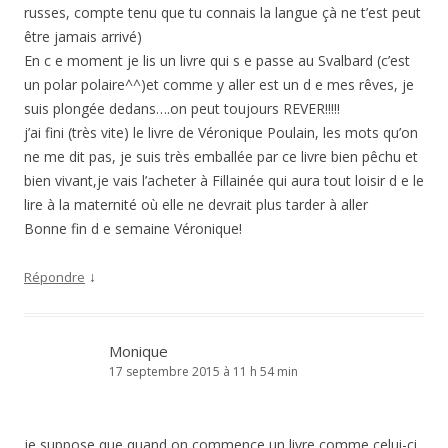
russes, compte tenu que tu connais la langue çà ne t’est peut
être jamais arrivé)
En c e moment je lis un livre qui s e passe au Svalbard (c’est
un polar polaire^^)et comme y aller est un d e mes rêves, je
suis plongée dedans….on peut toujours REVER!!!!!
j’ai fini (très vite) le livre de Véronique Poulain, les mots qu’on
ne me dit pas, je suis très emballée par ce livre bien pêchu et
bien vivant,je vais l’acheter à Fillainée qui aura tout loisir d e le
lire à la maternité où elle ne devrait plus tarder à aller
Bonne fin d e semaine Véronique!
↓
Répondre
Monique
17 septembre 2015 à 11 h 54 min
je suppose que quand on commence un livre comme celui-ci