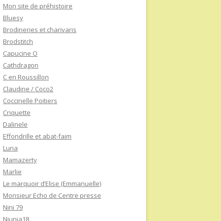
Mon site de préhistoire
Bluesy
Brodineries et charivaris
Brodstitch
Capucine O
Cathdragon
C en Roussillon
Claudine / Coco2
Coccinelle Poitiers
Criquette
Dalinele
Effondrille et abat-faim
Luna
Mamazerty
Marlie
Le marquoir d’Elise (Emmanuelle)
Monsieur Echo de Centre presse
Nini 79
Niunia18