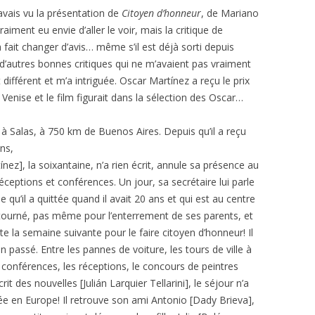
avais vu la présentation de
Citoyen d’honneur
, de Mariano
iment eu envie d’aller le voir, mais la critique de
 fait changer d’avis… même s’il est déjà sorti depuis
 d’autres bonnes critiques qui ne m’avaient pas vraiment
 différent et m’a intriguée. Oscar Martínez a reçu le prix
 Venise et le film figurait dans la sélection des Oscar…
à Salas, à 750 km de Buenos Aires. Depuis qu’il a reçu
ans,
nez], la soixantaine, n’a rien écrit, annule sa présence au
ptions et conférences. Un jour, sa secrétaire lui parle
le qu’il a quittée quand il avait 20 ans et qui est au centre
etourné, pas même pour l’enterrement de ses parents, et
ite la semaine suivante pour le faire citoyen d’honneur! Il
n passé. Entre les pannes de voiture, les tours de ville à
 conférences, les réceptions, le concours de peintres
rit des nouvelles [Julián Larquier Tellarini], le séjour n’a
gée en Europe! Il retrouve son ami Antonio [Dady Brieva],