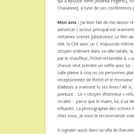
qui a épousé Irene [Andrea Frigerio], son
Chavanne], à l’une de ses conférences p
Mon avis :
j’ai bien fait de me laisser 
annonce! L’acteur principal est vraiment 
certaines scènes jubilatoires! Le film abo
cité, la Cité avec un C majuscule même,
citoyen ordinaire dans sa ville natale, l
par le chauffeur, l’hôtel ressemble à « 
chacun veut prendre un selfie avec lui… 
salle pleine à cinq ou six personnes plu
réceptionniste de l’hôtel et le monsieu
d’ailleurs a vraiment lu ses livres? Ah si
peinture… Le « citoyen d’honneur » refu
recalés – parce que le maire, lui, il va 
influents. La photographie des scènes noc
chez vous, je vous le recommande vrai
A signaler aussi dans sa villa de Barcelo