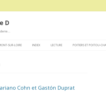
e D
roderie…
Aller
au
ONT-SUR-LOIRE
INDEX
LECTURE
POITIERS ET POITOU-CH
contenu
E
Mariano Cohn et Gastón Duprat