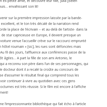
 ex-petite amie, et découvre leur fille, Julia [Belén
uis… envahissant son lit!
revenir sur la première impression laissée par la bande-
excellent, et le ton très décalé de la narration rend
rde la place de l’écrivain – et au-delà de l’artiste- dans la
 de star capricieuse en Europe, il devient presque un
a voiture venue l’accueillir crève sur le raccourci emprunté
un hôtel roumain » [sic], les rues sont défoncées mais
Au fil des jours, l’affluence aux conférences passe de la
tôt âgées… A part la fille de son ami Antonio, le
r qui a reconnu son père dans l’un de ses personnages, qui
, le docteur dont il a recalé la croûte au concours de
se d’assumer le résultat final qui comprend tous les
devoir continuer à vivre au quotidien avec ces gens
turnes est très réussie. Si le film est encore à l’affiche
ment!
ne l’impressionnante bibliothèque qui fait écho à l’article