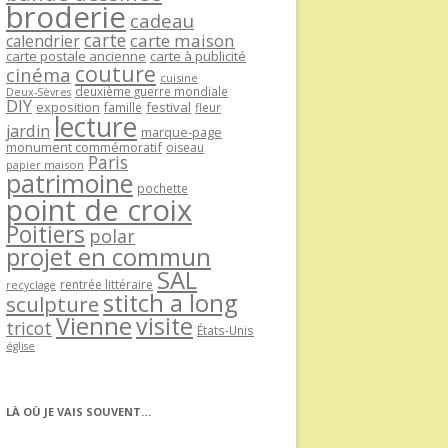
broderie
cadeau
carte
carte maison
calendrier
carte postale ancienne
carte à publicité
couture
cinéma
cuisine
deuxième guerre mondiale
Deux-Sèvres
DIY
exposition
festival
famille
fleur
lecture
jardin
marque-page
monument commémoratif
oiseau
Paris
papier maison
patrimoine
pochette
point de croix
Poitiers
polar
projet en commun
SAL
rentrée littéraire
recyclage
stitch a long
sculpture
Vienne
visite
tricot
États-Unis
église
LÀ OÙ JE VAIS SOUVENT…