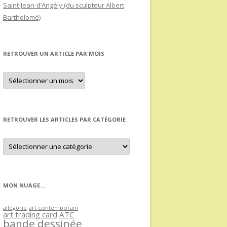
Saint-Jean-d’Angély (du sculpteur Albert
Bartholomé)
RETROUVER UN ARTICLE PAR MOIS
Retrouver
un
article
par
mois
RETROUVER LES ARTICLES PAR CATÉGORIE
Retrouver
les
articles
par
catégorie
MON NUAGE…
allégorie
art contemporain
art trading card
ATC
bande dessinée