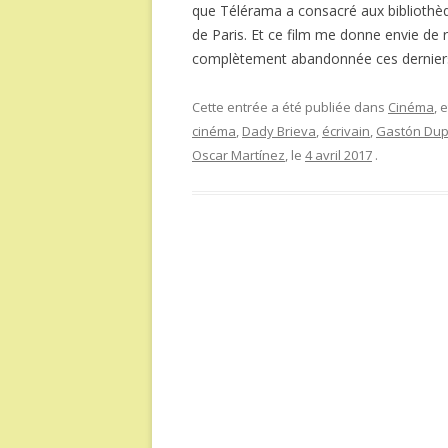
que Télérama a consacré aux bibliothèqu
de Paris. Et ce film me donne envie de 
complètement abandonnée ces dernier
Cette entrée a été publiée dans
Cinéma
, 
cinéma
,
Dady Brieva
,
écrivain
,
Gastón Dup
Oscar Martínez
, le
4 avril 2017
.