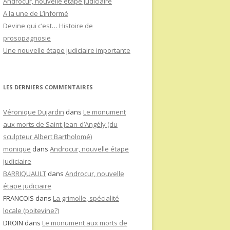
Androcur, nouvelle étape judiciaire
A la une de L’informé
Devine qui c’est… Histoire de
prosopagnosie
Une nouvelle étape judiciaire importante
LES DERNIERS COMMENTAIRES
Véronique Dujardin
dans
Le monument
aux morts de Saint-Jean-d’Angély (du
sculpteur Albert Bartholomé)
monique
dans
Androcur, nouvelle étape
judiciaire
BARRIQUAULT
dans
Androcur, nouvelle
étape judiciaire
FRANCOIS
dans
La grimolle, spécialité
locale (poitevine?)
DROIN
dans
Le monument aux morts de