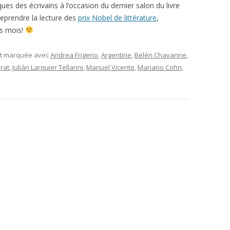
es des écrivains à l’occasion du dernier salon du livre
reprendre la lecture des
prix Nobel de littérature
,
s mois!
et marquée avec
Andrea Frigerio
,
Argentine
,
Belén Chavanne
,
rat
,
Julián Larquier Tellarini
,
Manuel Vicente
,
Mariano Cohn
,