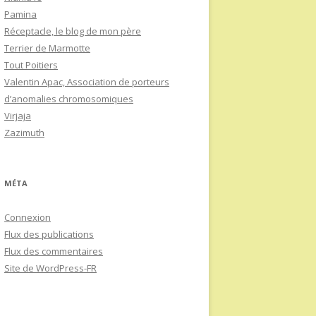
Pamina
Réceptacle, le blog de mon père
Terrier de Marmotte
Tout Poitiers
Valentin Apac, Association de porteurs
d’anomalies chromosomiques
Virjaja
Zazimuth
MÉTA
Connexion
Flux des publications
Flux des commentaires
Site de WordPress-FR