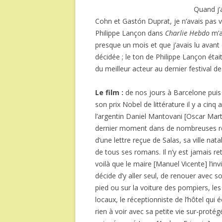
Quand j’
Cohn et Gastón Duprat, je n’avais pas vra
Philippe Lançon dans
Charlie Hebdo
m’a
presque un mois et que j’avais lu avant
décidée ; le ton de Philippe Lançon était
du meilleur acteur au dernier festival de
Le film :
de nos jours à Barcelone puis 
son prix Nobel de littérature il y a cinq 
l’argentin Daniel Mantovani [Oscar Martí
dernier moment dans de nombreuses réce
d’une lettre reçue de Salas, sa ville nata
de tous ses romans. Il n’y est jamais r
voilà que le maire [Manuel Vicente] l’inv
décide d’y aller seul, de renouer avec so
pied ou sur la voiture des pompiers, les
locaux, le réceptionniste de l’hôtel qui éc
rien à voir avec sa petite vie sur-proté