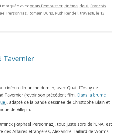
et marquée avec
Anaïs Demoustier
,
cinéma
,
deuil
,
François
aël Personnaz
,
Romain Duris
,
Ruth Rendell
,
travesti
, le
13
d Tavernier
 au cinéma dimanche dernier, avec Quai d’Orsay de
d Tavernier (revoir son précédent film,
Dans la brume
que
), adapté de la bande dessinée de Christophe Blain et
ique de Villepin.
laminck [Raphaël Personnaz], tout juste sorti de l’ENA, est
re des Affaires étrangères, Alexandre Taillard de Worms