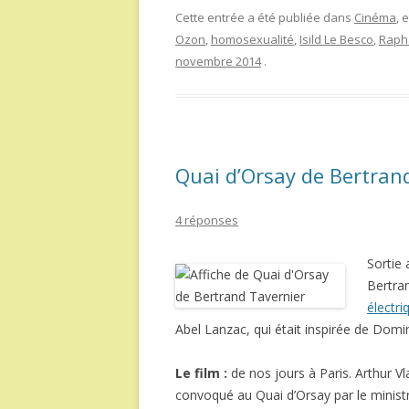
Cette entrée a été publiée dans
Cinéma
, 
Ozon
,
homosexualité
,
Isild Le Besco
,
Raph
novembre 2014
.
Quai d’Orsay de Bertran
4 réponses
Sortie
Bertran
électri
Abel Lanzac, qui était inspirée de Domin
Le film :
de nos jours à Paris. Arthur V
convoqué au Quai d’Orsay par le minist