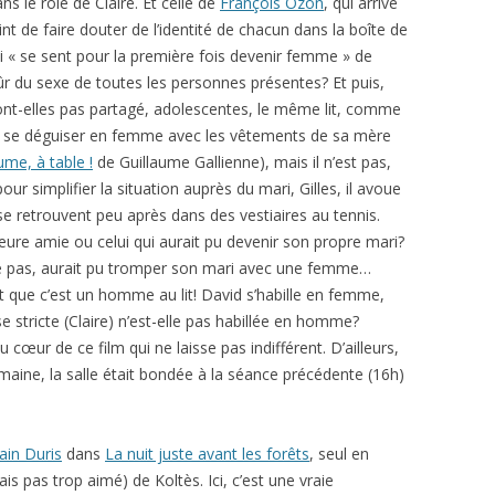
ans le rôle de Claire. Et celle de
François Ozon
, qui arrive
int de faire douter de l’identité de chacun dans la boîte de
qui « se sent pour la première fois devenir femme » de
sûr du sexe de toutes les personnes présentes? Et puis,
n’ont-elles pas partagé, adolescentes, le même lit, comme
t se déguiser en femme avec les vêtements de sa mère
ume, à table !
de Guillaume Gallienne), mais il n’est pas,
our simplifier la situation auprès du mari, Gilles, il avoue
e retrouvent peu après dans des vestiaires au tennis.
eure amie ou celui qui aurait pu devenir son propre mari?
hir le pas, aurait pu tromper son mari avec une femme…
nt que c’est un homme au lit! David s’habille en femme,
stricte (Claire) n’est-elle pas habillée en homme?
 cœur de ce film qui ne laisse pas indifférent. D’ailleurs,
semaine, la salle était bondée à la séance précédente (16h)
in Duris
dans
La nuit juste avant les forêts
, seul en
ais pas trop aimé) de Koltès. Ici, c’est une vraie