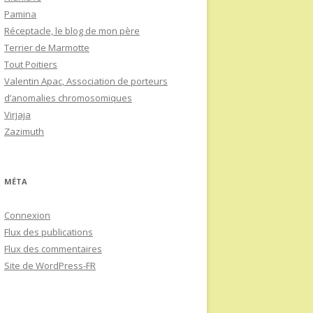
Pamina
Réceptacle, le blog de mon père
Terrier de Marmotte
Tout Poitiers
Valentin Apac, Association de porteurs
d’anomalies chromosomiques
Virjaja
Zazimuth
MÉTA
Connexion
Flux des publications
Flux des commentaires
Site de WordPress-FR