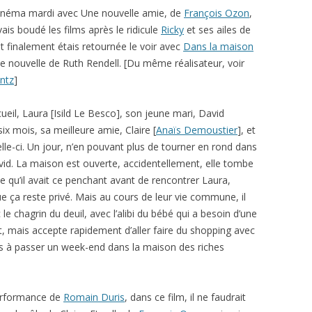
cinéma mardi avec Une nouvelle amie, de
François Ozon
,
vais boudé les films après le ridicule
Ricky
et ses ailes de
t finalement étais retournée le voir avec
Dans la maison
une nouvelle de Ruth Rendell. [Du même réalisateur, voir
ntz
]
il, Laura [Isild Le Besco], son jeune mari, David
ix mois, sa meilleure amie, Claire [
Anaïs Demoustier
], et
elle-ci. Un jour, n’en pouvant plus de tourner en rond dans
avid. La maison est ouverte, accidentellement, elle tombe
e qu’il avait ce penchant avant de rencontrer Laura,
ue ça reste privé. Mais au cours de leur vie commune, il
le chagrin du deuil, avec l’alibi du bébé qui a besoin d’une
t, mais accepte rapidement d’aller faire du shopping avec
puis à passer un week-end dans la maison des riches
performance de
Romain Duris
, dans ce film, il ne faudrait