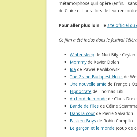
métamorphose qu’il opère (enfin… sans op
de Claire et Laura lors de leur rencontre
Pour aller plus loin
: le
site officiel d
Ce film a été inclus dans le festival Télé
Winter sleep
de Nuri Bilge Ceylan
Mommy
de Xavier Dolan
Ida
de Paweł Pawlikowski
The Grand Budapest Hotel
de We
Une nouvelle amie
de François O
Hippocrate
de Thomas Lilti
Au bord du monde
de Claus Drexe
Bande de filles
de Céline Sciamm
Dans la cour
de Pierre Salvadori
Eastern Boys
de Robin Campillo
Le garçon et le monde
(coup de cœ