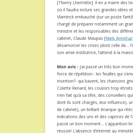
[Thierry Lhermitte]. Il en a marre des 
où il faudra inclure ses grandes idées 
Vlaminck embauché (sur un poste fant
chargé de préparer notamment un grand 
ministre et les responsables des différe
cabinet, Claude Maupas [
Niels Arestrup
désamorcer les crises (dont celle de… 
son amie institutrice, l’attend à la mai
Mon avis :
j’ai passé un très bon mome
force de répétition : les feuilles qui s’
insertion?- qui bavent, les chansons gri
Colette Renard, les couloirs trop étroits,
n’en fait qu’à sa tête, des conseillers 
dont ils sont chargés, leur influence), 
de cabinet), un brillant énarque qui rééc
indications des uns et des caprices de l’
passé un bon moment… L’apparition brève
réussie! L’absence d’internet au minist