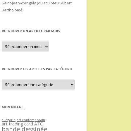
Saint-Jean-d’Angély (du sculpteur Albert
Bartholomé)
RETROUVER UN ARTICLE PAR MOIS
Retrouver
un
article
par
mois
RETROUVER LES ARTICLES PAR CATÉGORIE
Retrouver
les
articles
par
catégorie
MON NUAGE…
allégorie
art contemporain
art trading card
ATC
bande dessinée