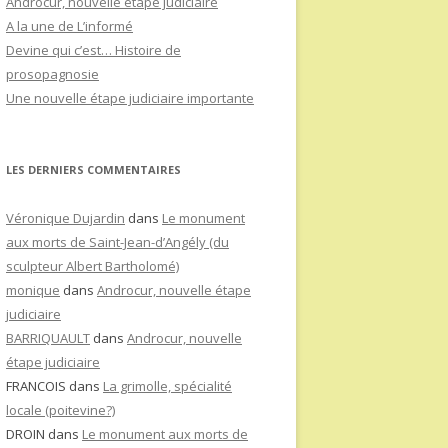
Androcur, nouvelle étape judiciaire
A la une de L’informé
Devine qui c’est… Histoire de
prosopagnosie
Une nouvelle étape judiciaire importante
LES DERNIERS COMMENTAIRES
Véronique Dujardin
dans
Le monument
aux morts de Saint-Jean-d’Angély (du
sculpteur Albert Bartholomé)
monique
dans
Androcur, nouvelle étape
judiciaire
BARRIQUAULT
dans
Androcur, nouvelle
étape judiciaire
FRANCOIS
dans
La grimolle, spécialité
locale (poitevine?)
DROIN
dans
Le monument aux morts de