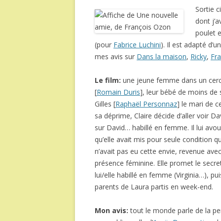
Sortie 
dont j’a
poulet e
(pour
Fabrice Luchini
). Il est adapté d’
mes avis sur
Dans la maison
,
Ricky
,
Fra
Le film:
une jeune femme dans un cercue
[
Romain Duris
], leur bébé de moins de s
Gilles [
Raphaël Personnaz
] le mari de c
sa déprime, Claire décide d’aller voir D
sur David… habillé en femme. Il lui avou
qu’elle avait mis pour seule condition q
n’avait pas eu cette envie, revenue avec 
présence féminine. Elle promet le secre
lui/elle habillé en femme (Virginia…), 
parents de Laura partis en week-end.
Mon avis:
tout le monde parle de la 