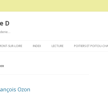
e D
roderie…
Aller
au
ONT-SUR-LOIRE
INDEX
LECTURE
POITIERS ET POITOU-CH
contenu
IER
rançois Ozon