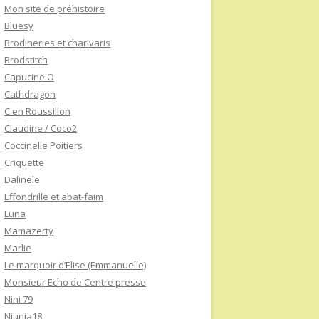
Mon site de préhistoire
Bluesy
Brodineries et charivaris
Brodstitch
Capucine O
Cathdragon
C en Roussillon
Claudine / Coco2
Coccinelle Poitiers
Criquette
Dalinele
Effondrille et abat-faim
Luna
Mamazerty
Marlie
Le marquoir d’Elise (Emmanuelle)
Monsieur Echo de Centre presse
Nini 79
Niunia18