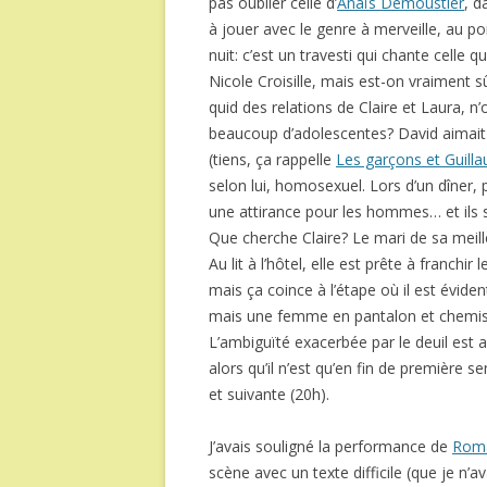
pas oublier celle d’
Anaïs Demoustier
, d
à jouer avec le genre à merveille, au po
nuit: c’est un travesti qui chante celle 
Nicole Croisille, mais est-on vraiment 
quid des relations de Claire et Laura, 
beaucoup d’adolescentes? David aimai
(tiens, ça rappelle
Les garçons et Guilla
selon lui, homosexuel. Lors d’un dîner, p
une attirance pour les hommes… et ils s
Que cherche Claire? Le mari de sa meill
Au lit à l’hôtel, elle est prête à franc
mais ça coince à l’étape où il est évide
mais une femme en pantalon et chemise 
L’ambiguïté exacerbée par le deuil est au
alors qu’il n’est qu’en fin de première 
et suivante (20h).
J’avais souligné la performance de
Roma
scène avec un texte difficile (que je n’av