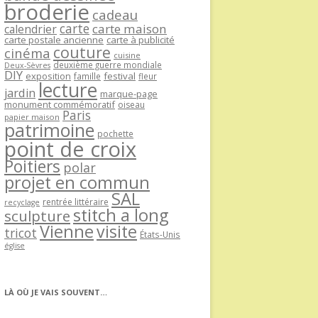
broderie
cadeau
carte
carte maison
calendrier
carte postale ancienne
carte à publicité
couture
cinéma
cuisine
deuxième guerre mondiale
Deux-Sèvres
DIY
exposition
festival
famille
fleur
lecture
jardin
marque-page
monument commémoratif
oiseau
Paris
papier maison
patrimoine
pochette
point de croix
Poitiers
polar
projet en commun
SAL
rentrée littéraire
recyclage
stitch a long
sculpture
Vienne
visite
tricot
États-Unis
église
LÀ OÙ JE VAIS SOUVENT…