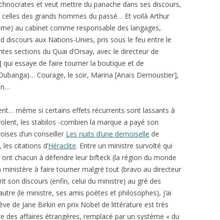
technocrates et veut mettre du panache dans ses discours,
et celles des grands hommes du passé… Et voilà Arthur
ôme) au cabinet comme responsable des langages,
discours aux Nations-Unies, pris sous le feu entre le
ntes sections du Quai d’Orsay, avec le directeur de
] qui essaye de faire tourner la boutique et de
l’Oubanga)… Courage, le soir, Marina [Anaïs Demoustier],
son…
nt… même si certains effets récurrents sont lassants à
envolent, les stabilos -combien la marque a payé son
voises d’un conseiller
Les nuits d’une demoiselle
de
 les citations d’
Héraclite
. Entre un ministre survolté qui
qui ont chacun à défendre leur bifteck (la région du monde
un ministère à faire tourner malgré tout (bravo au directeur
rit son discours (enfin, celui du ministre) au gré des
autre (le ministre, ses amis poètes et philosophes), j’ai
 de Jane Birkin en prix Nobel de littérature est très
ère des affaires étrangères, remplacé par un système « du