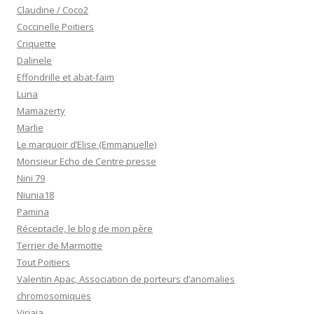
Claudine / Coco2
Coccinelle Poitiers
Criquette
Dalinele
Effondrille et abat-faim
Luna
Mamazerty
Marlie
Le marquoir d’Elise (Emmanuelle)
Monsieur Echo de Centre presse
Nini 79
Niunia18
Pamina
Réceptacle, le blog de mon père
Terrier de Marmotte
Tout Poitiers
Valentin Apac, Association de porteurs d’anomalies
chromosomiques
Virjaja