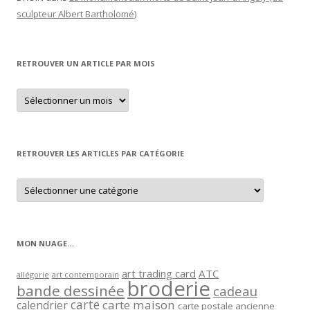
sculpteur Albert Bartholomé)
RETROUVER UN ARTICLE PAR MOIS
Retrouver
un
article
par
mois
RETROUVER LES ARTICLES PAR CATÉGORIE
Retrouver
les
articles
par
catégorie
MON NUAGE…
art trading card
ATC
allégorie
art contemporain
broderie
bande dessinée
cadeau
carte
carte maison
calendrier
carte postale ancienne