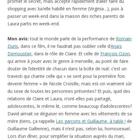
promet le secret, mais accepte rapidement d’aller faire du
shopping avec lui/elle habillé en femme (Virginia…), puis à
passer un week-end dans la maison des riches parents de
Laura partis en week-end.
Mon avis:
tout le monde parle de la performance de
Romain
Duris
, dans ce film, il ne faudrait pas oublier celle d’
Anaïs
Demoustier
, dans le rôle de Claire. Et celle de
François Ozon
,
qui arrive à jouer avec le genre à merveille, au point de faire
douter de l’identité de chacun dans la boîte de nuit: c’est un
travesti qui chante celle qui « se sent pour la première fois
devenir femme » de Nicole Croisille, mais est-on vraiment sûr
du sexe de toutes les personnes présentes? Et puis, quid des
relations de Claire et Laura, n’ont-elles pas partagé,
adolescentes, le même lit, comme beaucoup d’adolescentes?
David aimait se déguiser en femme avec les vêtements de sa
mère (tiens, ça rappelle
Les garçons et Guillaume, à table !
de
Guillaume Gallienne), mais il n’est pas, selon lui, homosexuel.
Lors d’un dîner, pour simplifier la situation auprès du mari,