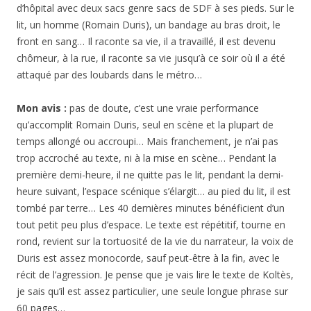
d’hôpital avec deux sacs genre sacs de SDF à ses pieds. Sur le
lit, un homme (Romain Duris), un bandage au bras droit, le
front en sang… Il raconte sa vie, il a travaillé, il est devenu
chômeur, à la rue, il raconte sa vie jusqu’à ce soir où il a été
attaqué par des loubards dans le métro…
Mon avis :
pas de doute, c’est une vraie performance
qu’accomplit Romain Duris, seul en scène et la plupart de
temps allongé ou accroupi… Mais franchement, je n’ai pas
trop accroché au texte, ni à la mise en scène… Pendant la
première demi-heure, il ne quitte pas le lit, pendant la demi-
heure suivant, l’espace scénique s’élargit… au pied du lit, il est
tombé par terre… Les 40 dernières minutes bénéficient d’un
tout petit peu plus d’espace. Le texte est répétitif, tourne en
rond, revient sur la tortuosité de la vie du narrateur, la voix de
Duris est assez monocorde, sauf peut-être à la fin, avec le
récit de l’agression. Je pense que je vais lire le texte de Koltès,
je sais qu’il est assez particulier, une seule longue phrase sur
60 pages…