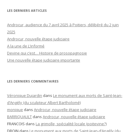
LES DERNIERS ARTICLES
Androcur, audience du 7 avril 2025 à Poitiers, délibéré du 2 juin
2025
Androcur, nouvelle étape judiciaire
A la une de L’informé
Devine qui c’est… Histoire de prosopagnosie
Une nouvelle étape judiciaire importante
LES DERNIERS COMMENTAIRES
Véronique Dujardin
dans
Le monument aux morts de Saint-Jean-
d’Angély (du sculpteur Albert Bartholomé)
monique
dans
Androcur, nouvelle étape judiciaire
BARRIQUAULT
dans
Androcur, nouvelle étape judiciaire
FRANCOIS
dans
La grimolle, spécialité locale (poitevine?)
DROIN
dans
Le monument aux morts de Saint-Jean-d’Angély (du