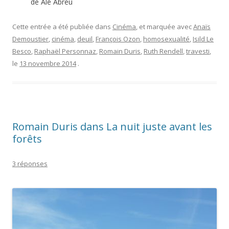
de Alê Abreu
Cette entrée a été publiée dans
Cinéma
, et marquée avec
Anaïs
Demoustier
,
cinéma
,
deuil
,
François Ozon
,
homosexualité
,
Isild Le
Besco
,
Raphaël Personnaz
,
Romain Duris
,
Ruth Rendell
,
travesti
,
le
13 novembre 2014
.
Romain Duris dans La nuit juste avant les
forêts
3 réponses