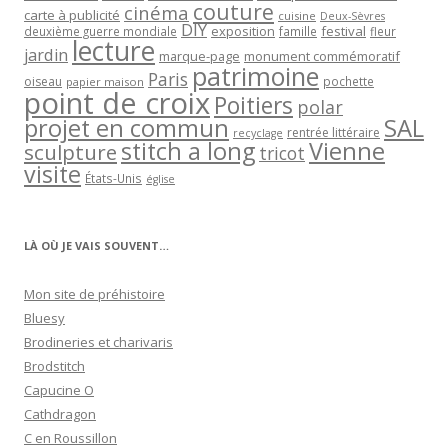
couture
cinéma
carte à publicité
cuisine
Deux-Sèvres
DIY
exposition
festival
famille
deuxième guerre mondiale
fleur
lecture
jardin
marque-page
monument commémoratif
patrimoine
Paris
oiseau
papier maison
pochette
point de croix
Poitiers
polar
projet en commun
SAL
rentrée littéraire
recyclage
stitch a long
Vienne
sculpture
tricot
visite
États-Unis
église
LÀ OÙ JE VAIS SOUVENT…
Mon site de préhistoire
Bluesy
Brodineries et charivaris
Brodstitch
Capucine O
Cathdragon
C en Roussillon