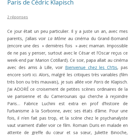
Paris de Cédric Klapisch
2 réponses
Ce jour était un peu particulier. Il y a juste un an, avec mes
parents, j’allais voir
La Môme
au cinéma du Grand-Bornand
(encore une des » dernières fois » avec maman. Impossible
de ne pas y penser, surtout avec le César et l’Oscar reçus ce
week-end par Marion Cotillard). Ce soir, papa allait au cinéma
avec des amis à Lille, voir
Bienvenue chez les Ch’tis
, pas
encore sorti ici. Alors, malgré les critiques très variables (film
très bon ou très mauvais), je suis allée voir
Paris
de Klapisch.
J’ai ADORÉ ce croisement de petites scènes ordinaires de la
vie parisienne et du Camerounais qui cherche à rejoindre
Paris… Fabrice Luchini est extra en prof d’histoire de
l’urbanisme à la Sorbonne, avec ses états d’âme. Pour une
fois, il n’en fait pas trop, et la scène chez le psychanalyste
vaut vraiment d’aller voir ce film. Romain Duris en malade en
attente de greffe du cœur et sa sœur, Juliette Binoche,