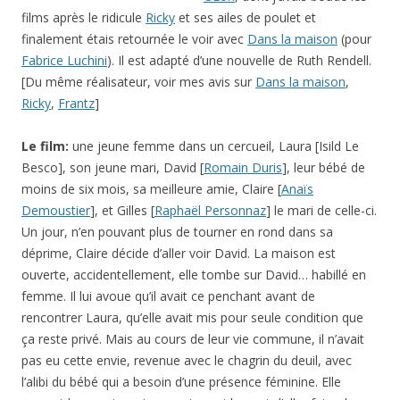
films après le ridicule
Ricky
et ses ailes de poulet et
finalement étais retournée le voir avec
Dans la maison
(pour
Fabrice Luchini
). Il est adapté d’une nouvelle de Ruth Rendell.
[Du même réalisateur, voir mes avis sur
Dans la maison
,
Ricky
,
Frantz
]
Le film:
une jeune femme dans un cercueil, Laura [Isild Le
Besco], son jeune mari, David [
Romain Duris
], leur bébé de
moins de six mois, sa meilleure amie, Claire [
Anaïs
Demoustier
], et Gilles [
Raphaël Personnaz
] le mari de celle-ci.
Un jour, n’en pouvant plus de tourner en rond dans sa
déprime, Claire décide d’aller voir David. La maison est
ouverte, accidentellement, elle tombe sur David… habillé en
femme. Il lui avoue qu’il avait ce penchant avant de
rencontrer Laura, qu’elle avait mis pour seule condition que
ça reste privé. Mais au cours de leur vie commune, il n’avait
pas eu cette envie, revenue avec le chagrin du deuil, avec
l’alibi du bébé qui a besoin d’une présence féminine. Elle