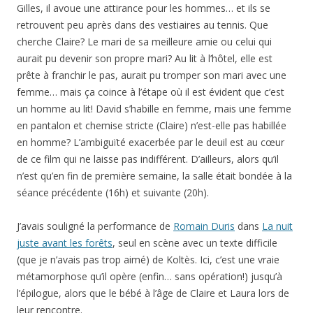
Gilles, il avoue une attirance pour les hommes… et ils se
retrouvent peu après dans des vestiaires au tennis. Que
cherche Claire? Le mari de sa meilleure amie ou celui qui
aurait pu devenir son propre mari? Au lit à l’hôtel, elle est
prête à franchir le pas, aurait pu tromper son mari avec une
femme… mais ça coince à l’étape où il est évident que c’est
un homme au lit! David s’habille en femme, mais une femme
en pantalon et chemise stricte (Claire) n’est-elle pas habillée
en homme? L’ambiguïté exacerbée par le deuil est au cœur
de ce film qui ne laisse pas indifférent. D’ailleurs, alors qu’il
n’est qu’en fin de première semaine, la salle était bondée à la
séance précédente (16h) et suivante (20h).
J’avais souligné la performance de
Romain Duris
dans
La nuit
juste avant les forêts
, seul en scène avec un texte difficile
(que je n’avais pas trop aimé) de Koltès. Ici, c’est une vraie
métamorphose qu’il opère (enfin… sans opération!) jusqu’à
l’épilogue, alors que le bébé à l’âge de Claire et Laura lors de
leur rencontre.