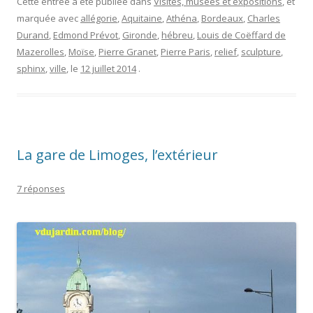
Cette entrée a été publiée dans
Visites, musées et expositions
, et
marquée avec
allégorie
,
Aquitaine
,
Athéna
,
Bordeaux
,
Charles
Durand
,
Edmond Prévot
,
Gironde
,
hébreu
,
Louis de Coëffard de
Mazerolles
,
Moïse
,
Pierre Granet
,
Pierre Paris
,
relief
,
sculpture
,
sphinx
,
ville
, le
12 juillet 2014
.
La gare de Limoges, l’extérieur
7 réponses