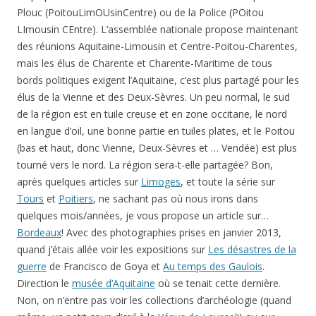
Plouc (PoitouLimOUsinCentre) ou de la Police (POitou
LImousin CEntre). L’assemblée nationale propose maintenant
des réunions Aquitaine-Limousin et Centre-Poitou-Charentes,
mais les élus de Charente et Charente-Maritime de tous
bords politiques exigent l’Aquitaine, c’est plus partagé pour les
élus de la Vienne et des Deux-Sèvres. Un peu normal, le sud
de la région est en tuile creuse et en zone occitane, le nord
en langue d’oil, une bonne partie en tuiles plates, et le Poitou
(bas et haut, donc Vienne, Deux-Sèvres et … Vendée) est plus
tourné vers le nord. La région sera-t-elle partagée? Bon,
après quelques articles sur
Limoges
, et toute la série sur
Tours
et
Poitiers
, ne sachant pas où nous irons dans
quelques mois/années, je vous propose un article sur…
Bordeaux
! Avec des photographies prises en janvier 2013,
quand j’étais allée voir les expositions sur
Les désastres de la
guerre
de Francisco de Goya et
Au temps des Gaulois
.
Direction le
musée d’Aquitaine
où se tenait cette dernière.
Non, on n’entre pas voir les collections d’archéologie (quand