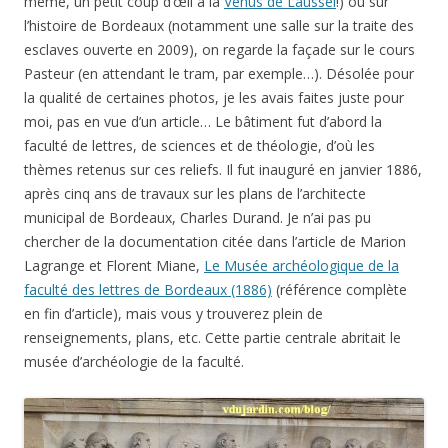
même, un petit coup d’œil à la
Vénus de Laussel
!) ou sur
l’histoire de Bordeaux (notamment une salle sur la traite des
esclaves ouverte en 2009), on regarde la façade sur le cours
Pasteur (en attendant le tram, par exemple…). Désolée pour
la qualité de certaines photos, je les avais faites juste pour
moi, pas en vue d’un article… Le bâtiment fut d’abord la
faculté de lettres, de sciences et de théologie, d’où les
thèmes retenus sur ces reliefs. Il fut inauguré en janvier 1886,
après cinq ans de travaux sur les plans de l’architecte
municipal de Bordeaux,
Charles Durand
. Je n’ai pas pu
chercher de la documentation citée dans l’article de Marion
Lagrange et Florent Miane,
Le Musée archéologique de la
faculté des lettres de Bordeaux (1886)
(référence complète
en fin d’article), mais vous y trouverez plein de
renseignements, plans, etc. Cette partie centrale abritait le
musée d’archéologie de la faculté.