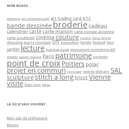
MON NUAGE…
art trading card
ATC
allégorie
art contemporain
broderie
bande dessinée
cadeau
carte
carte maison
calendrier
carte postale ancienne
couture
cinéma
carte à publicité
cuisine
Deux-Sèvres
DIY
exposition
festival
famille
deuxième guerre mondiale
fleur
lecture
jardin
marque-page
monument commémoratif
patrimoine
Paris
oiseau
papier maison
pochette
point de croix
Poitiers
polar
projet en commun
SAL
rentrée littéraire
recyclage
stitch a long
Vienne
sculpture
tricot
visite
États-Unis
église
LÀ OÙ JE VAIS SOUVENT…
Mon site de préhistoire
Bluesy