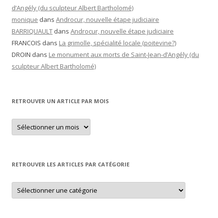
d’Angély (du sculpteur Albert Bartholomé)
monique
dans
Androcur, nouvelle étape judiciaire
BARRIQUAULT
dans
Androcur, nouvelle étape judiciaire
FRANCOIS
dans
La grimolle, spécialité locale (poitevine?)
DROIN
dans
Le monument aux morts de Saint-Jean-d’Angély (du
sculpteur Albert Bartholomé)
RETROUVER UN ARTICLE PAR MOIS
Retrouver
un
article
par
mois
RETROUVER LES ARTICLES PAR CATÉGORIE
Retrouver
les
articles
par
catégorie