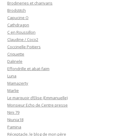
Brodineries et charivaris
Brodstitch
Capucine O
Cathdragon
C en Roussillon
Claudine / Coco2
Coccinelle Poitiers
Criquette
Dalinele
Effondrille et abat-faim
Luna
Mamazerty
Marlie
Le marquoir d’Elise (Emmanuelle)
Monsieur Echo de Centre presse
Nini 79
Niunia18
Pamina
Réceptacle, le blog de mon père