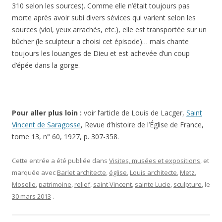
310 selon les sources). Comme elle n’était toujours pas
morte après avoir subi divers sévices qui varient selon les
sources (viol, yeux arrachés, etc.), elle est transportée sur un
bûcher (le sculpteur a choisi cet épisode)… mais chante
toujours les louanges de Dieu et est achevée d’un coup
d’épée dans la gorge.
Pour aller plus loin :
voir l’article de Louis de Lacger,
Saint
Vincent de Saragosse
, Revue d’histoire de l’Église de France,
tome 13, n° 60, 1927, p. 307-358.
Cette entrée a été publiée dans
Visites, musées et expositions
, et
marquée avec
Barlet architecte
,
église
,
Louis architecte
,
Metz
,
Moselle
,
patrimoine
,
relief
,
saint Vincent
,
sainte Lucie
,
sculpture
, le
30 mars 2013
.