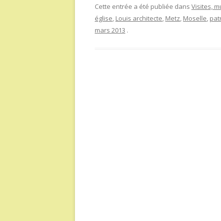
Cette entrée a été publiée dans
Visites, 
église
,
Louis architecte
,
Metz
,
Moselle
,
pat
mars 2013
.