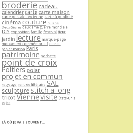
broderie
cadeau
carte
carte maison
calendrier
carte postale ancienne
carte à publicité
couture
cinéma
cuisine
deuxième guerre mondiale
Deux-Sèvres
DIY
exposition
festival
famille
fleur
lecture
jardin
marque-page
monument commémoratif
oiseau
Paris
papier maison
patrimoine
pochette
point de croix
Poitiers
polar
projet en commun
SAL
rentrée littéraire
recyclage
stitch a long
sculpture
Vienne
visite
tricot
États-Unis
église
LÀ OÙ JE VAIS SOUVENT…