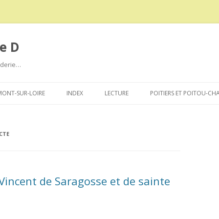
e D
roderie…
Aller
au
ONT-SUR-LOIRE
INDEX
LECTURE
POITIERS ET POITOU-CH
contenu
CTE
Vincent de Saragosse et de sainte