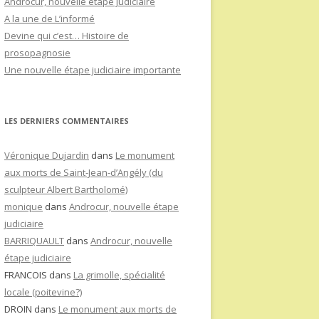
Androcur, nouvelle étape judiciaire
A la une de L’informé
Devine qui c’est… Histoire de
prosopagnosie
Une nouvelle étape judiciaire importante
LES DERNIERS COMMENTAIRES
Véronique Dujardin
dans
Le monument
aux morts de Saint-Jean-d’Angély (du
sculpteur Albert Bartholomé)
monique
dans
Androcur, nouvelle étape
judiciaire
BARRIQUAULT
dans
Androcur, nouvelle
étape judiciaire
FRANCOIS
dans
La grimolle, spécialité
locale (poitevine?)
DROIN
dans
Le monument aux morts de