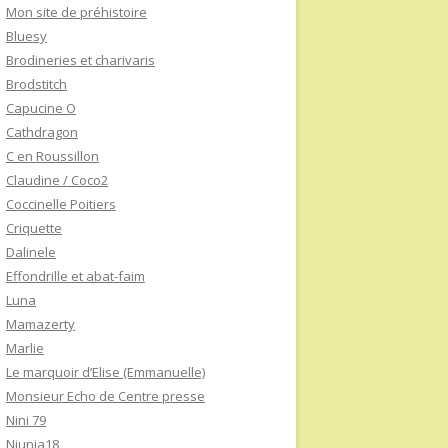
Mon site de préhistoire
Bluesy
Brodineries et charivaris
Brodstitch
Capucine O
Cathdragon
C en Roussillon
Claudine / Coco2
Coccinelle Poitiers
Criquette
Dalinele
Effondrille et abat-faim
Luna
Mamazerty
Marlie
Le marquoir d’Elise (Emmanuelle)
Monsieur Echo de Centre presse
Nini 79
Niunia18