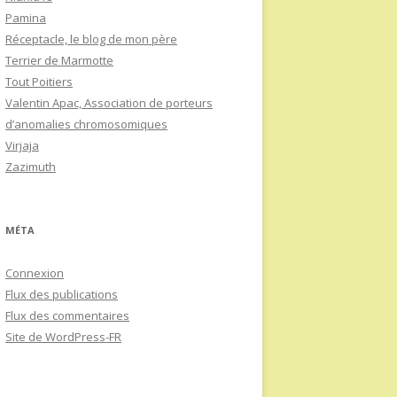
Pamina
Réceptacle, le blog de mon père
Terrier de Marmotte
Tout Poitiers
Valentin Apac, Association de porteurs
d’anomalies chromosomiques
Virjaja
Zazimuth
MÉTA
Connexion
Flux des publications
Flux des commentaires
Site de WordPress-FR