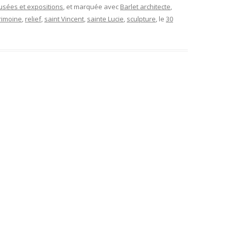
musées et expositions
, et marquée avec
Barlet architecte
,
rimoine
,
relief
,
saint Vincent
,
sainte Lucie
,
sculpture
, le
30