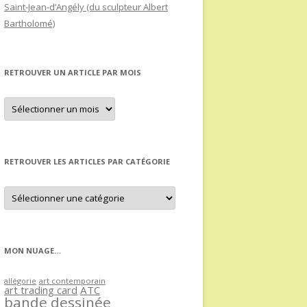
Saint-Jean-d’Angély (du sculpteur Albert
Bartholomé)
RETROUVER UN ARTICLE PAR MOIS
Retrouver
un
article
par
mois
RETROUVER LES ARTICLES PAR CATÉGORIE
Retrouver
les
articles
par
catégorie
MON NUAGE…
allégorie
art contemporain
art trading card
ATC
bande dessinée