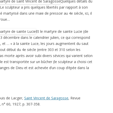
Quelques détails du
Le sculpteur a pris quelques libertés par rapport à son
é martyrisé dans une maie de pressoir au 4e siècle, ici, il
 roue…
Et le martyre de sainte Lucie (de
 13 décembre dans le calendrier julien, ce qui correspond
 et … « à la sainte Luce, les jours augmentent du saut
out début du 4e siècle (entre 303 et 310 selon les
as morte après avoir subi divers sévices qui varient selon
elle est transportée sur un bûcher (le sculpteur a choisi cet
anges de Dieu et est achevée d’un coup d’épée dans la
Louis de Lacger,
Saint Vincent de Saragosse
, Revue
, n° 60, 1927, p. 307-358.