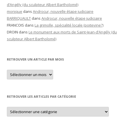
d’Angély (du sculpteur Albert Bartholomé)
monique
dans
Androcur, nouvelle étape judiciaire
BARRIQUAULT
dans
Androcur, nouvelle étape judiciaire
FRANCOIS
dans
La grimolle, spécialité locale (poitevine?)
DROIN
dans
Le monument aux morts de Saint-Jean-d’Angély (du
sculpteur Albert Bartholomé)
RETROUVER UN ARTICLE PAR MOIS
Retrouver
un
article
par
mois
RETROUVER LES ARTICLES PAR CATÉGORIE
Retrouver
les
articles
par
catégorie