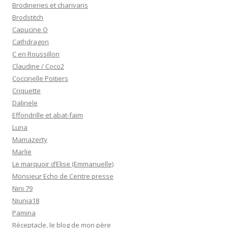
Brodineries et charivaris
Brodstitch
Capucine O
Cathdragon
C en Roussillon
Claudine / Coco2
Coccinelle Poitiers
Criquette
Dalinele
Effondrille et abat-faim
Luna
Mamazerty
Marlie
Le marquoir d’Elise (Emmanuelle)
Monsieur Echo de Centre presse
Nini 79
Niunia18
Pamina
Réceptacle, le blog de mon père