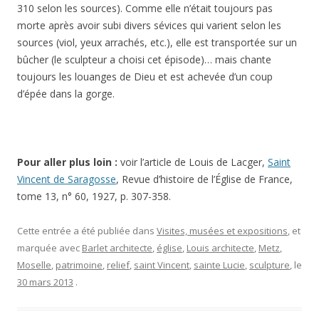
310 selon les sources). Comme elle n’était toujours pas
morte après avoir subi divers sévices qui varient selon les
sources (viol, yeux arrachés, etc.), elle est transportée sur un
bûcher (le sculpteur a choisi cet épisode)… mais chante
toujours les louanges de Dieu et est achevée d’un coup
d’épée dans la gorge.
Pour aller plus loin :
voir l’article de Louis de Lacger,
Saint
Vincent de Saragosse
, Revue d’histoire de l’Église de France,
tome 13, n° 60, 1927, p. 307-358.
Cette entrée a été publiée dans
Visites, musées et expositions
, et
marquée avec
Barlet architecte
,
église
,
Louis architecte
,
Metz
,
Moselle
,
patrimoine
,
relief
,
saint Vincent
,
sainte Lucie
,
sculpture
, le
30 mars 2013
.