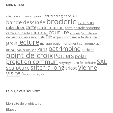
MON NUAGE…
art trading card
ATC
allégorie
art contemporain
broderie
bande dessinée
cadeau
carte
carte maison
calendrier
carte postale ancienne
couture
cinéma
carte à publicité
cuisine
Deux-Sèvres
DIY
exposition
festival
famille
deuxième guerre mondiale
fleur
lecture
jardin
marque-page
monument commémoratif
patrimoine
Paris
oiseau
papier maison
pochette
point de croix
Poitiers
polar
projet en commun
SAL
rentrée littéraire
recyclage
stitch a long
Vienne
sculpture
tricot
visite
États-Unis
église
LÀ OÙ JE VAIS SOUVENT…
Mon site de préhistoire
Bluesy