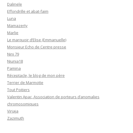
Dalinele
Effondrille et abat-faim
Luna
Mamazerty
Marlie
Le marquoir d’Elise (Emmanuelle)
Monsieur Echo de Centre presse
Nini 79
Niunia18
Pamina
Réceptacle, le blog de mon père
Terrier de Marmotte
Tout Poitiers
Valentin Apac, Association de porteurs d’anomalies
chromosomiques
Virjaja
Zazimuth