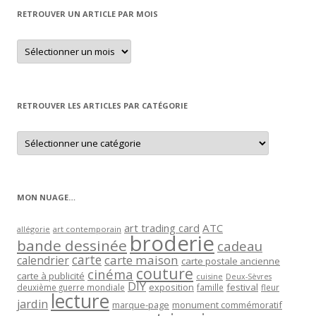
RETROUVER UN ARTICLE PAR MOIS
Retrouver
un
article
par
mois
RETROUVER LES ARTICLES PAR CATÉGORIE
Retrouver
les
articles
par
catégorie
MON NUAGE…
art trading card
ATC
allégorie
art contemporain
broderie
bande dessinée
cadeau
carte
carte maison
calendrier
carte postale ancienne
couture
cinéma
carte à publicité
cuisine
Deux-Sèvres
DIY
exposition
festival
famille
deuxième guerre mondiale
fleur
lecture
jardin
marque-page
monument commémoratif