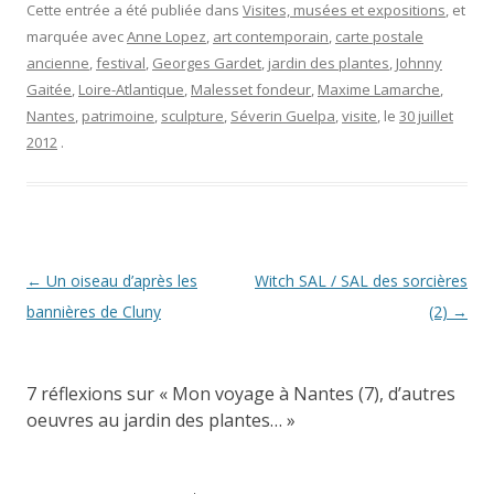
Cette entrée a été publiée dans
Visites, musées et expositions
, et
marquée avec
Anne Lopez
,
art contemporain
,
carte postale
ancienne
,
festival
,
Georges Gardet
,
jardin des plantes
,
Johnny
Gaitée
,
Loire-Atlantique
,
Malesset fondeur
,
Maxime Lamarche
,
Nantes
,
patrimoine
,
sculpture
,
Séverin Guelpa
,
visite
, le
30 juillet
2012
.
Navigation
←
Un oiseau d’après les
Witch SAL / SAL des sorcières
des
bannières de Cluny
(2)
→
articles
7 réflexions sur «
Mon voyage à Nantes (7), d’autres
oeuvres au jardin des plantes…
»