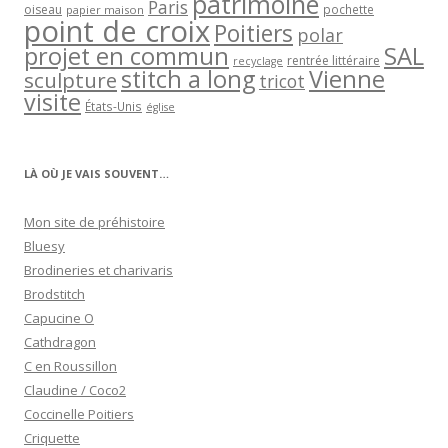
patrimoine
Paris
oiseau
papier maison
pochette
point de croix
Poitiers
polar
projet en commun
SAL
rentrée littéraire
recyclage
stitch a long
Vienne
sculpture
tricot
visite
États-Unis
église
LÀ OÙ JE VAIS SOUVENT…
Mon site de préhistoire
Bluesy
Brodineries et charivaris
Brodstitch
Capucine O
Cathdragon
C en Roussillon
Claudine / Coco2
Coccinelle Poitiers
Criquette