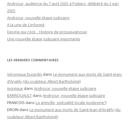
Androcur, audience du 7 avril 2025 à Poitiers, délibéré du 2 juin
2025
Androcur, nouvelle étape judiciaire
A la une de L’informé
Devine qui c’est… Histoire de prosopagnosie
Une nouvelle étape judiciaire importante
LES DERNIERS COMMENTAIRES
Véronique Dujardin
dans
Le monument aux morts de Saint-Jean-
d’Angély (du sculpteur Albert Bartholomé)
monique
dans
Androcur, nouvelle étape judiciaire
BARRIQUAULT
dans
Androcur, nouvelle étape judiciaire
FRANCOIS
dans
La grimolle, spécialité locale (poitevine?)
DROIN
dans
Le monument aux morts de Saint-Jean-d’Angély (du
sculpteur Albert Bartholomé)