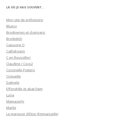
LÀ OÙ JE VAIS SOUVENT…
Mon site de préhistoire
Bluesy
Brodineries et charivaris
Brodstitch
Capucine O
Cathdragon
C en Roussillon
Claudine / Coco2
Coccinelle Poitiers
Criquette
Dalinele
Effondrille et abat-faim
Luna
Mamazerty
Marlie
Le marquoir d’Elise (Emmanuelle)