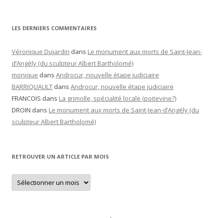
LES DERNIERS COMMENTAIRES
Véronique Dujardin
dans
Le monument aux morts de Saint-Jean-
d’Angély (du sculpteur Albert Bartholomé)
monique
dans
Androcur, nouvelle étape judiciaire
BARRIQUAULT
dans
Androcur, nouvelle étape judiciaire
FRANCOIS
dans
La grimolle, spécialité locale (poitevine?)
DROIN
dans
Le monument aux morts de Saint-Jean-d’Angély (du
sculpteur Albert Bartholomé)
RETROUVER UN ARTICLE PAR MOIS
Retrouver
un
article
par
mois