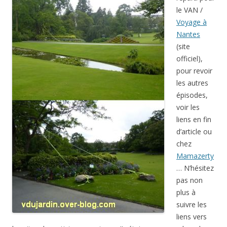
le VAN /
Voyage à
Nantes
(site
officiel),
pour revoir
les autres
épisodes,
voir les
liens en fin
d’article ou
chez
Mamazerty
… N’hésitez
pas non
plus à
suivre les
liens vers