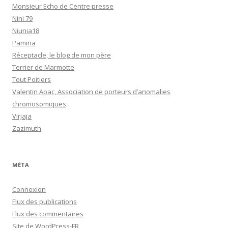
Monsieur Echo de Centre presse
Nini 79
Niunia18
Pamina
Réceptacle, le blog de mon père
Terrier de Marmotte
Tout Poitiers
Valentin Apac, Association de porteurs d’anomalies
chromosomiques
Virjaja
Zazimuth
MÉTA
Connexion
Flux des publications
Flux des commentaires
Site de WordPress-FR