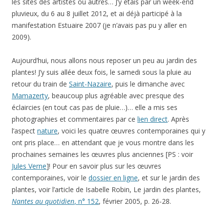
les sites des artistes ou autres… J’y étais par un week-end
pluvieux, du 6 au 8 juillet 2012, et ai déjà participé à la
manifestation Estuaire 2007 (je n’avais pas pu y aller en
2009).
Aujourd’hui, nous allons nous reposer un peu au jardin des
plantes! J’y suis allée deux fois, le samedi sous la pluie au
retour du train de
Saint-Nazaire
, puis le dimanche avec
Mamazerty
, beaucoup plus agréable avec presque des
éclaircies (en tout cas pas de pluie…)… elle a mis ses
photographies et commentaires par ce
lien direct
. Après
l’aspect
nature
, voici les quatre œuvres contemporaines qui y
ont pris place… en attendant que je vous montre dans les
prochaines semaines les œuvres plus anciennes [PS : voir
Jules Verne
]! Pour en savoir plus sur les œuvres
contemporaines, voir le
dossier en ligne
, et sur le jardin des
plantes, voir l’article de Isabelle Robin, Le jardin des plantes,
Nantes au quotidien
, n° 152
, février 2005, p. 26-28.