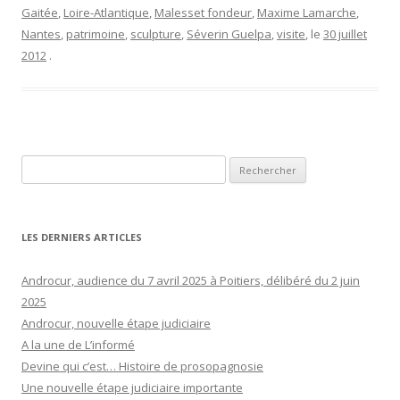
Gaitée
,
Loire-Atlantique
,
Malesset fondeur
,
Maxime Lamarche
,
Nantes
,
patrimoine
,
sculpture
,
Séverin Guelpa
,
visite
, le
30 juillet
2012
.
Rechercher :
LES DERNIERS ARTICLES
Androcur, audience du 7 avril 2025 à Poitiers, délibéré du 2 juin
2025
Androcur, nouvelle étape judiciaire
A la une de L’informé
Devine qui c’est… Histoire de prosopagnosie
Une nouvelle étape judiciaire importante