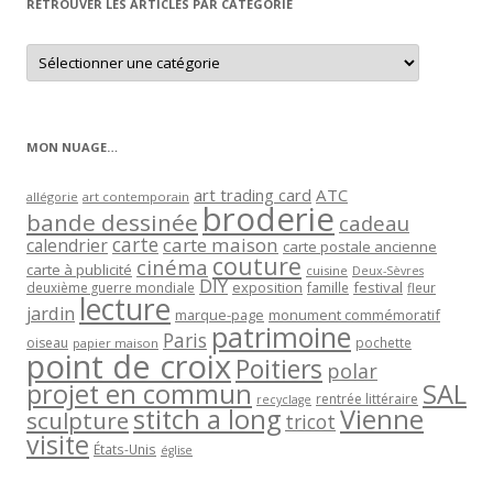
RETROUVER LES ARTICLES PAR CATÉGORIE
Retrouver
les
articles
par
catégorie
MON NUAGE…
art trading card
ATC
allégorie
art contemporain
broderie
bande dessinée
cadeau
carte
carte maison
calendrier
carte postale ancienne
couture
cinéma
carte à publicité
cuisine
Deux-Sèvres
DIY
exposition
festival
famille
deuxième guerre mondiale
fleur
lecture
jardin
marque-page
monument commémoratif
patrimoine
Paris
oiseau
papier maison
pochette
point de croix
Poitiers
polar
projet en commun
SAL
rentrée littéraire
recyclage
stitch a long
Vienne
sculpture
tricot
visite
États-Unis
église