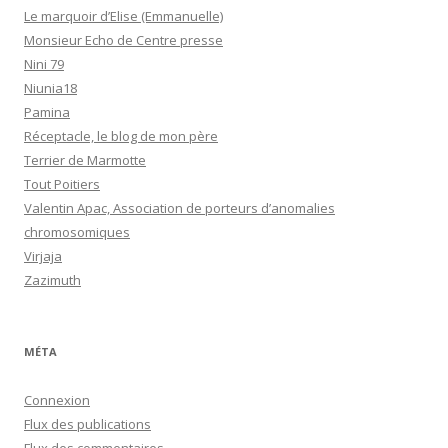
Le marquoir d’Elise (Emmanuelle)
Monsieur Echo de Centre presse
Nini 79
Niunia18
Pamina
Réceptacle, le blog de mon père
Terrier de Marmotte
Tout Poitiers
Valentin Apac, Association de porteurs d’anomalies
chromosomiques
Virjaja
Zazimuth
MÉTA
Connexion
Flux des publications