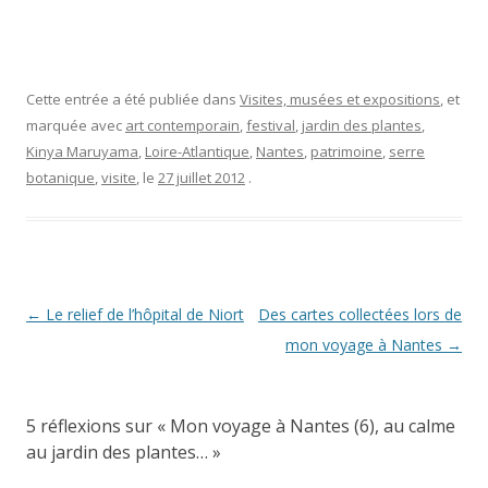
Cette entrée a été publiée dans
Visites, musées et expositions
, et
marquée avec
art contemporain
,
festival
,
jardin des plantes
,
Kinya Maruyama
,
Loire-Atlantique
,
Nantes
,
patrimoine
,
serre
botanique
,
visite
, le
27 juillet 2012
.
Navigation
←
Le relief de l’hôpital de Niort
Des cartes collectées lors de
des
mon voyage à Nantes
→
articles
5 réflexions sur «
Mon voyage à Nantes (6), au calme
au jardin des plantes…
»