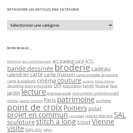
RETROUVER LES ARTICLES PAR CATÉGORIE
Retrouver
les
articles
par
catégorie
MON NUAGE…
art trading card
ATC
allégorie
art contemporain
broderie
bande dessinée
cadeau
carte
carte maison
calendrier
carte postale ancienne
couture
cinéma
carte à publicité
cuisine
Deux-Sèvres
DIY
exposition
festival
famille
deuxième guerre mondiale
fleur
lecture
jardin
marque-page
monument commémoratif
patrimoine
Paris
oiseau
papier maison
pochette
point de croix
Poitiers
polar
projet en commun
SAL
rentrée littéraire
recyclage
stitch a long
Vienne
sculpture
tricot
visite
États-Unis
église