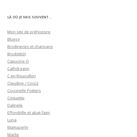
LÀ OÙ JE VAIS SOUVENT…
Mon site de préhistoire
Bluesy
Brodineries et charivaris
Brodstitch
Capucine O
Cathdragon
C en Roussillon
Claudine / Coco2
Coccinelle Poitiers
Criquette
Dalinele
Effondrille et abat-faim
Luna
Mamazerty
Marlie