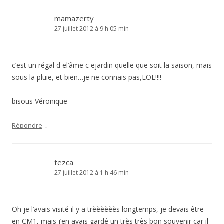
mamazerty
27 juillet 2012 à 9 h 05 min
c’est un régal d el’âme c ejardin quelle que soit la saison, mais
sous la pluie, et bien…je ne connais pas,LOL!!!!
bisous Véronique
↓
Répondre
tezca
27 juillet 2012 à 1 h 46 min
Oh je l’avais visité il y a trèèèèèès longtemps, je devais être
en CM1, mais j’en avais gardé un très très bon souvenir car il