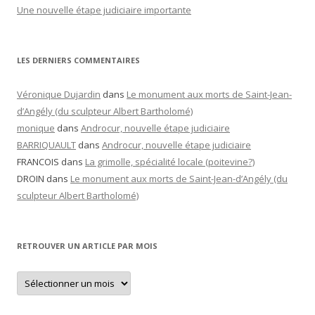
Une nouvelle étape judiciaire importante
LES DERNIERS COMMENTAIRES
Véronique Dujardin
dans
Le monument aux morts de Saint-Jean-
d’Angély (du sculpteur Albert Bartholomé)
monique
dans
Androcur, nouvelle étape judiciaire
BARRIQUAULT
dans
Androcur, nouvelle étape judiciaire
FRANCOIS
dans
La grimolle, spécialité locale (poitevine?)
DROIN
dans
Le monument aux morts de Saint-Jean-d’Angély (du
sculpteur Albert Bartholomé)
RETROUVER UN ARTICLE PAR MOIS
Retrouver
un
article
par
mois