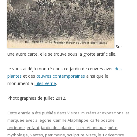
Sur
une autre carte, elle se trouve sous la grotte artificielle…
Je vous ai déjà montré dans ce jardin de œuvres avec
des
plantes
et des
œuvres contemporaines
ainsi que le
monument à
Jules Verne
.
Photographies de juillet 2012.
Cette entrée a été publiée dans
Visites, musées et expositions
, et
marquée avec
allégorie
,
Camille Alaphilippe
,
carte postale
ancienne
,
enfant
,
jardin des plantes
,
Loire-Atlantique
,
mère
,
mythologie
,
Nantes
,
patrimoine
,
sculpture
,
visite
, le
1 décembre