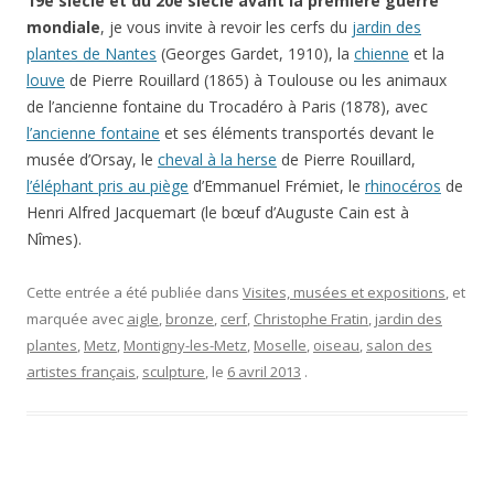
19e siècle et du 20e siècle avant la première guerre
mondiale
, je vous invite à revoir les cerfs du
jardin des
plantes de Nantes
(Georges Gardet, 1910), la
chienne
et la
louve
de Pierre Rouillard (1865) à Toulouse ou les animaux
de l’ancienne fontaine du Trocadéro à Paris (1878), avec
l’ancienne fontaine
et ses éléments transportés devant le
musée d’Orsay, le
cheval à la herse
de Pierre Rouillard,
l’éléphant pris au piège
d’Emmanuel Frémiet, le
rhinocéros
de
Henri Alfred Jacquemart (le bœuf d’Auguste Cain est à
Nîmes).
Cette entrée a été publiée dans
Visites, musées et expositions
, et
marquée avec
aigle
,
bronze
,
cerf
,
Christophe Fratin
,
jardin des
plantes
,
Metz
,
Montigny-les-Metz
,
Moselle
,
oiseau
,
salon des
artistes français
,
sculpture
, le
6 avril 2013
.