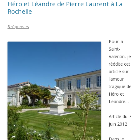
Héro et Léandre de Pierre Laurent à La
Rochelle
8 réponses
Pour la
Saint-
Valentin, je
réédite cet
article sur
l’amour
tragique de
Héro et
Léandre…
Article du 7
juin 2012
Dans le