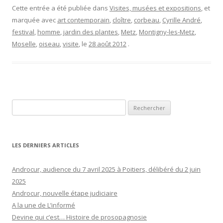
Cette entrée a été publiée dans
Visites, musées et expositions
, et
marquée avec
art contemporain
,
cloître
,
corbeau
,
Cyrille André
,
festival
,
homme
,
jardin des plantes
,
Metz
,
Montigny-les-Metz
,
Moselle
,
oiseau
,
visite
, le
28 août 2012
.
Rechercher :
LES DERNIERS ARTICLES
Androcur, audience du 7 avril 2025 à Poitiers, délibéré du 2 juin
2025
Androcur, nouvelle étape judiciaire
A la une de L’informé
Devine qui c’est… Histoire de prosopagnosie