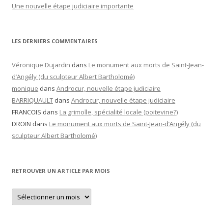
Une nouvelle étape judiciaire importante
LES DERNIERS COMMENTAIRES
Véronique Dujardin
dans
Le monument aux morts de Saint-Jean-
d’Angély (du sculpteur Albert Bartholomé)
monique
dans
Androcur, nouvelle étape judiciaire
BARRIQUAULT
dans
Androcur, nouvelle étape judiciaire
FRANCOIS
dans
La grimolle, spécialité locale (poitevine?)
DROIN
dans
Le monument aux morts de Saint-Jean-d’Angély (du
sculpteur Albert Bartholomé)
RETROUVER UN ARTICLE PAR MOIS
Retrouver
un
article
par
mois