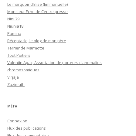
Le marquoir d’Elise (Emmanuelle)
Monsieur Echo de Centre presse
Nini 79
Niunia18
Pamina
Réceptacle, le blog de mon père
Terrier de Marmotte
Tout Poitiers
Valentin Apac, Association de porteurs d’anomalies
chromosomiques
Virjaja
Zazimuth
MÉTA
Connexion
Flux des publications
Flux des commentaires