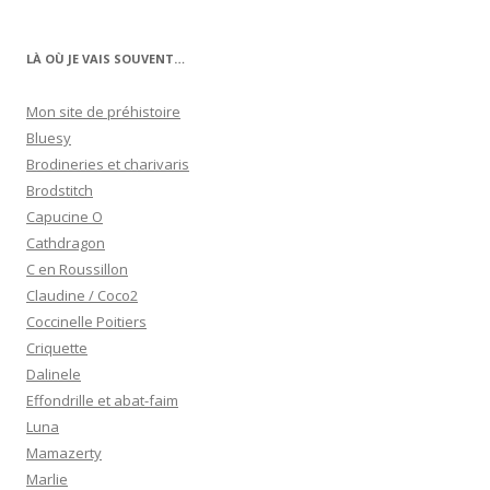
LÀ OÙ JE VAIS SOUVENT…
Mon site de préhistoire
Bluesy
Brodineries et charivaris
Brodstitch
Capucine O
Cathdragon
C en Roussillon
Claudine / Coco2
Coccinelle Poitiers
Criquette
Dalinele
Effondrille et abat-faim
Luna
Mamazerty
Marlie