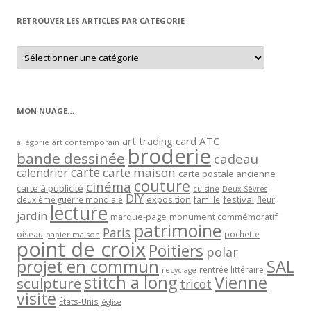
RETROUVER LES ARTICLES PAR CATÉGORIE
Retrouver
les
articles
par
catégorie
MON NUAGE…
art trading card
ATC
allégorie
art contemporain
broderie
bande dessinée
cadeau
carte
carte maison
calendrier
carte postale ancienne
couture
cinéma
carte à publicité
cuisine
Deux-Sèvres
DIY
exposition
festival
famille
deuxième guerre mondiale
fleur
lecture
jardin
marque-page
monument commémoratif
patrimoine
Paris
oiseau
papier maison
pochette
point de croix
Poitiers
polar
projet en commun
SAL
rentrée littéraire
recyclage
stitch a long
Vienne
sculpture
tricot
visite
États-Unis
église