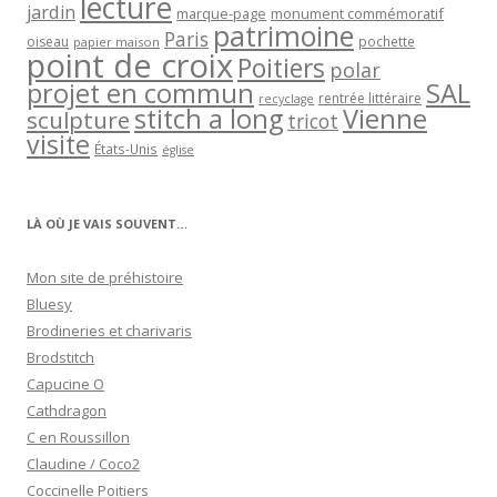
lecture
jardin
marque-page
monument commémoratif
patrimoine
Paris
oiseau
papier maison
pochette
point de croix
Poitiers
polar
projet en commun
SAL
rentrée littéraire
recyclage
stitch a long
Vienne
sculpture
tricot
visite
États-Unis
église
LÀ OÙ JE VAIS SOUVENT…
Mon site de préhistoire
Bluesy
Brodineries et charivaris
Brodstitch
Capucine O
Cathdragon
C en Roussillon
Claudine / Coco2
Coccinelle Poitiers