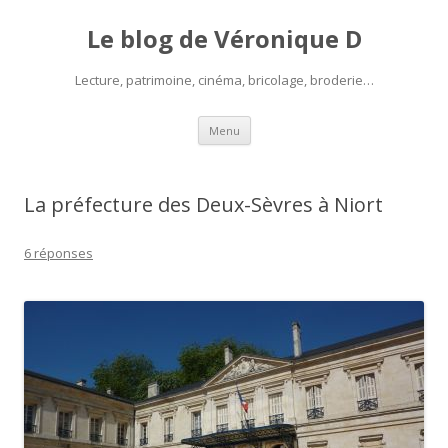
Le blog de Véronique D
Lecture, patrimoine, cinéma, bricolage, broderie…
Aller
Menu
au
contenu
La préfecture des Deux-Sèvres à Niort
6 réponses