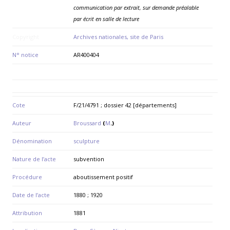
communication par extrait, sur demande préalable
par écrit en salle de lecture
Copyright
Archives nationales, site de Paris
N° notice
AR400404
Cote
F/21/4791 ; dossier 42 [départements]
Auteur
Broussard
(
M
.)
Dénomination
sculpture
Nature de l’acte
subvention
Procédure
aboutissement positif
Date de l’acte
1880 ; 1920
Attribution
1881