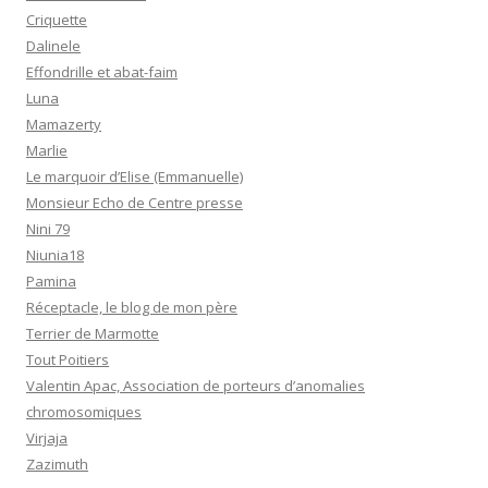
Criquette
Dalinele
Effondrille et abat-faim
Luna
Mamazerty
Marlie
Le marquoir d’Elise (Emmanuelle)
Monsieur Echo de Centre presse
Nini 79
Niunia18
Pamina
Réceptacle, le blog de mon père
Terrier de Marmotte
Tout Poitiers
Valentin Apac, Association de porteurs d’anomalies
chromosomiques
Virjaja
Zazimuth