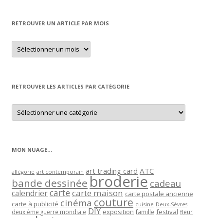
RETROUVER UN ARTICLE PAR MOIS
Retrouver
un
article
par
mois
RETROUVER LES ARTICLES PAR CATÉGORIE
Retrouver
les
articles
par
catégorie
MON NUAGE…
art trading card
ATC
allégorie
art contemporain
broderie
bande dessinée
cadeau
carte
carte maison
calendrier
carte postale ancienne
couture
cinéma
carte à publicité
cuisine
Deux-Sèvres
DIY
exposition
festival
famille
deuxième guerre mondiale
fleur