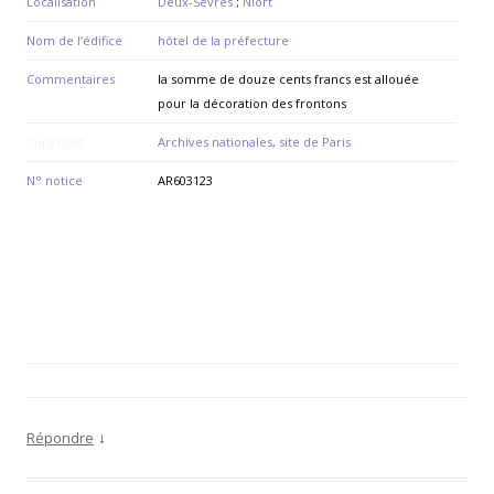
Localisation
Deux-Sèvres
;
Niort
Nom de l’édifice
hôtel de la préfecture
Commentaires
la somme de douze cents francs est allouée
pour la décoration des frontons
Copyright
Archives nationales, site de Paris
N° notice
AR603123
↓
Répondre