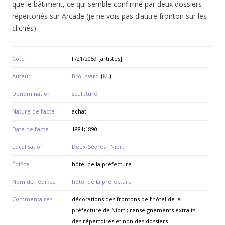
que le bâtiment, ce qui semble confirmé par deux dossiers
répertoriés sur Arcade (je ne vois pas d’autre fronton sur les
clichés) :
Cote
F/21/2059 [artistes]
Auteur
Broussard
(
M
.)
Dénomination
sculpture
Nature de l’acte
achat
Date de l’acte
1881;1890
Localisation
Deux-Sèvres
;
Niort
Édifice
hôtel de la préfecture
Nom de l’édifice
hôtel de la préfecture
Commentaires
décorations des frontons de l’hôtel de la
préfecture de Niort ; renseignements extraits
des répertoires et non des dossiers