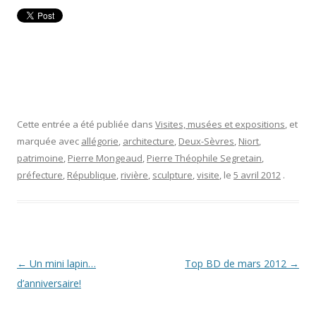
Cette entrée a été publiée dans
Visites, musées et expositions
, et
marquée avec
allégorie
,
architecture
,
Deux-Sèvres
,
Niort
,
patrimoine
,
Pierre Mongeaud
,
Pierre Théophile Segretain
,
préfecture
,
République
,
rivière
,
sculpture
,
visite
, le
5 avril 2012
.
Navigation
←
Un mini lapin…
Top BD de mars 2012
→
des
d’anniversaire!
articles