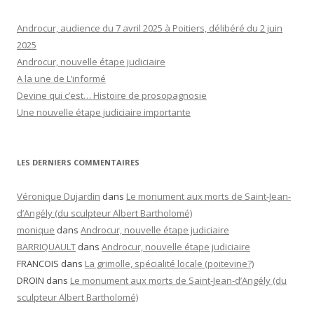
Androcur, audience du 7 avril 2025 à Poitiers, délibéré du 2 juin
2025
Androcur, nouvelle étape judiciaire
A la une de L’informé
Devine qui c’est… Histoire de prosopagnosie
Une nouvelle étape judiciaire importante
LES DERNIERS COMMENTAIRES
Véronique Dujardin
dans
Le monument aux morts de Saint-Jean-
d’Angély (du sculpteur Albert Bartholomé)
monique
dans
Androcur, nouvelle étape judiciaire
BARRIQUAULT
dans
Androcur, nouvelle étape judiciaire
FRANCOIS
dans
La grimolle, spécialité locale (poitevine?)
DROIN
dans
Le monument aux morts de Saint-Jean-d’Angély (du
sculpteur Albert Bartholomé)