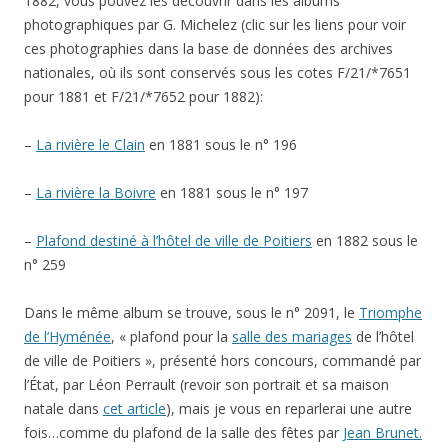
1882, vous pouvez les découvrir dans les albums
photographiques par G. Michelez (clic sur les liens pour voir
ces photographies dans la base de données des archives
nationales, où ils sont conservés sous les cotes F/21/*7651
pour 1881 et F/21/*7652 pour 1882):
–
La rivière le Clain
en 1881 sous le n° 196
–
La rivière la Boivre
en 1881 sous le n° 197
–
Plafond destiné à l’hôtel de ville de Poitiers
en 1882 sous le
n° 259
Dans le même album se trouve, sous le n° 2091, le
Triomphe
de l’Hyménée
, « plafond pour la
salle des mariages
de l’hôtel
de ville de Poitiers », présenté hors concours, commandé par
l’État, par Léon Perrault (revoir son portrait et sa maison
natale dans
cet article
), mais je vous en reparlerai une autre
fois…comme du plafond de la salle des fêtes par
Jean Brunet.