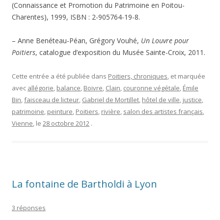
(Connaissance et Promotion du Patrimoine en Poitou-
Charentes), 1999, ISBN : 2-905764-19-8.
– Anne Benéteau-Péan, Grégory Vouhé,
Un Louvre pour
Poitiers
, catalogue d’exposition du Musée Sainte-Croix, 2011.
Cette entrée a été publiée dans
Poitiers, chroniques
, et marquée
avec
allégorie
,
balance
,
Boivre
,
Clain
,
couronne végétale
,
Émile
Bin
,
faisceau de licteur
,
Gabriel de Mortillet
,
hôtel de ville
,
justice
,
patrimoine
,
peinture
,
Poitiers
,
rivière
,
salon des artistes français
,
Vienne
, le
28 octobre 2012
.
La fontaine de Bartholdi à Lyon
3 réponses