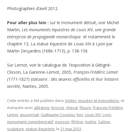
Photographies d’avril 2012.
Pour aller plus loin :
sur le monument détruit, voir Michel
Martin,
Les monuments équestres de Louis XIV, une grande
entreprise de propagande monarchique
et notamment le
chapitre 13, La statue équestre de Louis XIV à Lyon par
Martin Desjardins (1686-1713), p. 138-156.
Sur Lemot, voir le catalogue de l’exposition à Gétigné-
Clisson, La Garenne-Lemot, 2005,
François-Frédéric Lemot
(1771-1827) statuaire : des œuvres officielles et leur histoire
secrète
, Nantes, 2005.
Cette entrée a été publiée dans
Visites, musées et expositions
, et
marquée avec
allégorie
,
bronze
,
cheval
,
fleuve
,
François Frédéric
Lemot
,
gouvernail
,
Guillaume Coustou
,
lion
,
Louis XIV
,
Lyon
,
monument commémoratif
,
poisson
,
Rhône
,
rivière
,
Saône
,
sculpture
,
statue équestre
, le
21 mai 2013
.