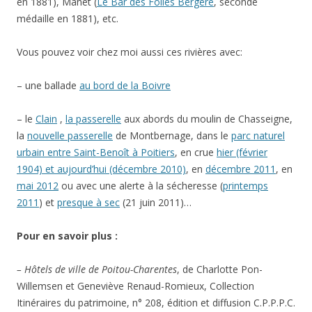
en 1881)
, Manet (
Le Bar des Folies Bergère
, seconde
médaille en 1881)
, etc.
Vous pouvez voir chez moi aussi ces rivières avec:
– une ballade
au bord de la Boivre
– le
Clain
,
la passerelle
aux abords du moulin de Chasseigne,
la
nouvelle passerelle
de Montbernage, dans le
parc naturel
urbain entre Saint-Benoît à Poitiers
, en crue
hier (février
1904) et aujourd’hui (décembre 2010)
, en
décembre 2011
, en
mai 2012
ou avec une alerte à la sécheresse (
printemps
2011
) et
presque à sec
(21 juin 2011)…
Pour en savoir plus :
– Hôtels de ville de Poitou-Charentes
, de Charlotte Pon-
Willemsen et Geneviève Renaud-Romieux, Collection
Itinéraires du patrimoine, n° 208, édition et diffusion C.P.P.P.C.