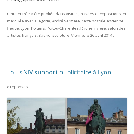
Cette entrée a été publiée dans
Visites, musées et expositions
, et
marquée avec
allégorie
,
André Vermare
,
carte postale ancienne
,
fleuve
,
Lyon
,
Poitiers
,
Poitou-Charentes
,
Rhône
,
rivière
,
salon des
artistes français
,
Saône
,
sculpture
,
Vienne
, le
26 avril 2014
.
Louis XIV support publicitaire à Lyon…
8 réponses