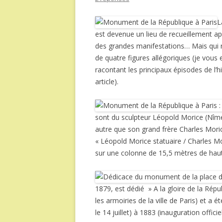
L
est devenue un lieu de recueillement ap
des grandes manifestations… Mais qui r
de quatre figures allégoriques (je vous 
racontant les principaux épisodes de l’h
article).
sont du sculpteur Léopold Morice (Nîme
autre que son grand frère Charles Moric
« Léopold Morice statuaire / Charles Mo
sur une colonne de 15,5 mètres de hau
1879, est dédié » A la gloire de la Répub
les armoiries de la ville de Paris) et a
le 14 juillet) à 1883 (inauguration officiel