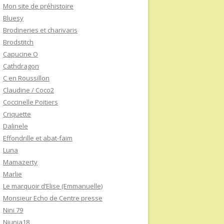
Mon site de préhistoire
Bluesy
Brodineries et charivaris
Brodstitch
Capucine O
Cathdragon
C en Roussillon
Claudine / Coco2
Coccinelle Poitiers
Criquette
Dalinele
Effondrille et abat-faim
Luna
Mamazerty
Marlie
Le marquoir d’Elise (Emmanuelle)
Monsieur Echo de Centre presse
Nini 79
Niunia18