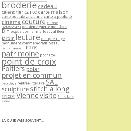
broderie
cadeau
carte
carte maison
calendrier
carte postale ancienne
carte à publicité
couture
cinéma
cuisine
deuxième guerre mondiale
Deux-Sèvres
DIY
exposition
festival
famille
fleur
lecture
jardin
marque-page
monument commémoratif
oiseau
Paris
papier maison
patrimoine
pochette
point de croix
Poitiers
polar
projet en commun
SAL
rentrée littéraire
recyclage
stitch a long
sculpture
Vienne
visite
tricot
États-Unis
église
LÀ OÙ JE VAIS SOUVENT…