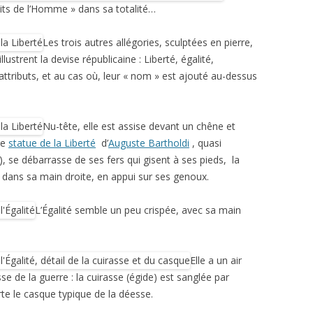
oits de l’Homme » dans sa totalité…
Les trois autres allégories, sculptées en pierre,
lustrent la devise républicaine : Liberté, égalité,
s attributs, et au cas où, leur « nom » est ajouté au-dessus
Nu-tête, elle est assise devant un chêne et
re
statue de la Liberté
d’
Auguste Bartholdi
, quasi
), se débarrasse de ses fers qui gisent à ses pieds, la
s dans sa main droite, en appui sur ses genoux.
L’Égalité semble un peu crispée, avec sa main
Elle a un air
se de la guerre : la cuirasse (égide) est sanglée par
rte le casque typique de la déesse.