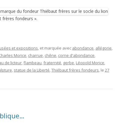
 frères fondeurs ».
musées et expositions
, et marquée avec
abondance
,
allégorie
,
Charles Morice
,
charrue
,
chêne
,
corne d'abondance
,
au de licteur
,
flambeau
,
fraternité
,
gerbe
,
Léopold Morice
,
ulpture
,
statue de la Liberté
,
Thiébaut frères fondeurs
, le
27
ublique…