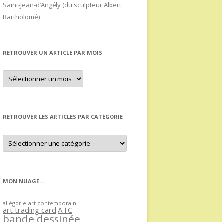
Saint-Jean-d’Angély (du sculpteur Albert
Bartholomé)
RETROUVER UN ARTICLE PAR MOIS
Retrouver
un
article
par
mois
RETROUVER LES ARTICLES PAR CATÉGORIE
Retrouver
les
articles
par
catégorie
MON NUAGE…
allégorie
art contemporain
art trading card
ATC
bande dessinée