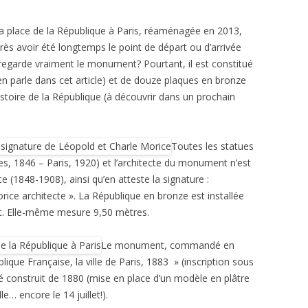
a place de la République à Paris, réaménagée en 2013,
rès avoir été longtemps le point de départ ou d’arrivée
egarde vraiment le monument? Pourtant, il est constitué
en parle dans cet article) et de douze plaques en bronze
istoire de la République (à découvrir dans un prochain
Toutes les statues
s, 1846 – Paris, 1920) et l’architecte du monument n’est
e (
1848-1908
), ainsi qu’en atteste la signature :
rice architecte ». La République en bronze est installée
t. Elle-même mesure 9,50 mètres.
Le monument, commandé en
lique Française, la ville de Paris, 1883 » (inscription sous
 été construit de 1880 (mise en place d’un modèle en plâtre
le… encore le 14 juillet!).