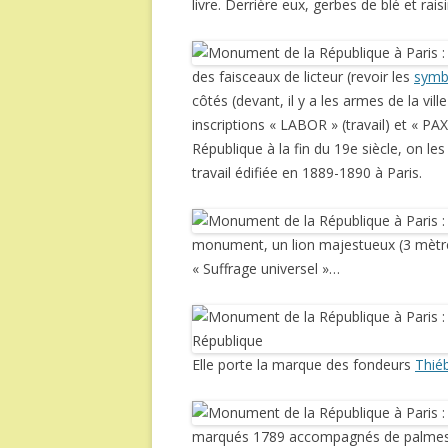
livre. Derrière eux, gerbes de blé et rai
des faisceaux de licteur (revoir les
symb
côtés (devant, il y a les armes de la vill
inscriptions « LABOR » (travail) et « P
République à la fin du 19e siècle, on le
travail édifiée en 1889-1890 à Paris.
monument, un lion majestueux (3 mèt
« Suffrage universel »…
Elle porte la marque des fondeurs
Thiéb
marqués 1789 accompagnés de palmes