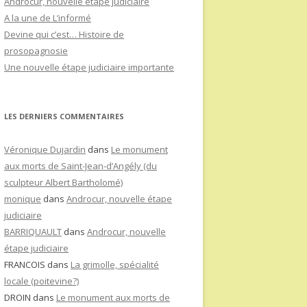
Androcur, nouvelle étape judiciaire
A la une de L’informé
Devine qui c’est… Histoire de
prosopagnosie
Une nouvelle étape judiciaire importante
LES DERNIERS COMMENTAIRES
Véronique Dujardin
dans
Le monument
aux morts de Saint-Jean-d’Angély (du
sculpteur Albert Bartholomé)
monique
dans
Androcur, nouvelle étape
judiciaire
BARRIQUAULT
dans
Androcur, nouvelle
étape judiciaire
FRANCOIS
dans
La grimolle, spécialité
locale (poitevine?)
DROIN
dans
Le monument aux morts de