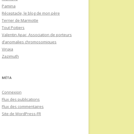
Pamina
Réceptacle, le blog de mon père
Terrier de Marmotte
Tout Poitiers
Valentin Apac, Association de porteurs
d’anomalies chromosomiques
Virjaja
Zazimuth
MÉTA
Connexion
Flux des publications
Flux des commentaires
Site de WordPress-FR