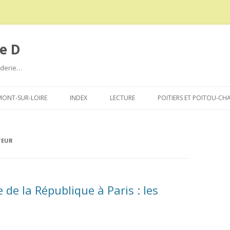
e D
roderie…
Aller
au
ONT-SUR-LOIRE
INDEX
LECTURE
POITIERS ET POITOU-CH
contenu
TEUR
de la République à Paris : les