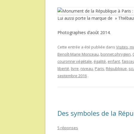
Lui aussi porte la marque de » Thiébaut
Photographies d’août 2014.
Cette entrée a été publiée dans
Visites, 
Benoît-Marie Moriceau
,
bonnet phrygien
,
couronne végétale
,
égalité
,
enfant
,
faisce
liberté
,
livre
,
niveau
,
Paris
,
République
,
sc
septembre 2016
.
Des symboles de la Rép
5 réponses