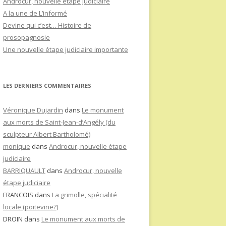
Androcur, nouvelle étape judiciaire
A la une de L’informé
Devine qui c’est… Histoire de
prosopagnosie
Une nouvelle étape judiciaire importante
LES DERNIERS COMMENTAIRES
Véronique Dujardin
dans
Le monument
aux morts de Saint-Jean-d’Angély (du
sculpteur Albert Bartholomé)
monique
dans
Androcur, nouvelle étape
judiciaire
BARRIQUAULT
dans
Androcur, nouvelle
étape judiciaire
FRANCOIS
dans
La grimolle, spécialité
locale (poitevine?)
DROIN
dans
Le monument aux morts de