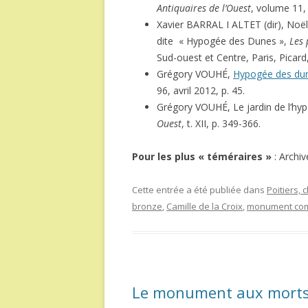
Antiquaires de l’Ouest
, volume 11,
Xavier BARRAL I ALTET (dir), Noë
dite « Hypogée des Dunes »,
Les 
Sud-ouest et Centre, Paris, Picar
Grégory VOUHÉ,
Hypogée des dune
96, avril 2012, p. 45.
Grégory VOUHÉ, Le jardin de l’hy
Ouest
, t. XII, p. 349-366.
Pour les plus « téméraires »
: Archiv
Cette entrée a été publiée dans
Poitiers,
bronze
,
Camille de la Croix
,
monument co
Le monument aux morts 