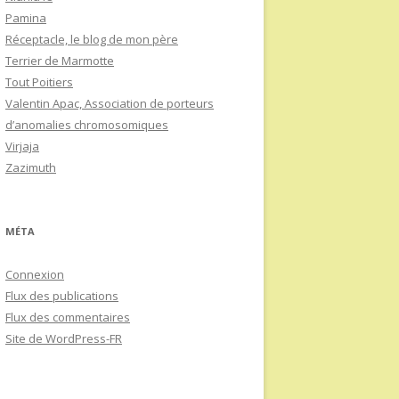
Pamina
Réceptacle, le blog de mon père
Terrier de Marmotte
Tout Poitiers
Valentin Apac, Association de porteurs
d’anomalies chromosomiques
Virjaja
Zazimuth
MÉTA
Connexion
Flux des publications
Flux des commentaires
Site de WordPress-FR