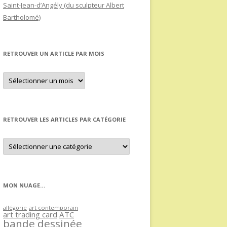
Saint-Jean-d’Angély (du sculpteur Albert
Bartholomé)
RETROUVER UN ARTICLE PAR MOIS
Retrouver
un
article
par
mois
RETROUVER LES ARTICLES PAR CATÉGORIE
Retrouver
les
articles
par
catégorie
MON NUAGE…
allégorie
art contemporain
art trading card
ATC
bande dessinée