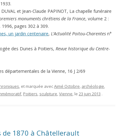
 1933.
l DUVAL et Jean-Claude PAPINOT, La chapelle funéraire
premiers monuments chrétiens de la France
, volume 2 :
d, 1996, pages 302 à 309.
s, un jardin centenaire
,
L’Actualité Poitou-Charentes
n°
pogée des Dunes à Poitiers,
Revue historique du Centre-
es départementales de la Vienne, 16 J 2/69
 chroniques
, et marquée avec
Aimé Octobre
,
archéologie
,
mmémoratif
,
Poitiers
,
sculpture
,
Vienne
, le
23 juin 2013
.
de 1870 à Châtellerault