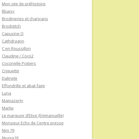
Mon site de préhistoire
Bluesy
Brodineries et charivaris
Brodstitch
Capucine O
Cathdragon
C en Roussillon
Claudine / Coco2
Coccinelle Poitiers
Criquette
Dalinele
Effondrille et abat-faim
Luna
Mamazerty
Marlie
Le marquoir d’Elise (Emmanuelle)
Monsieur Echo de Centre presse
Nini 79
Niunia18