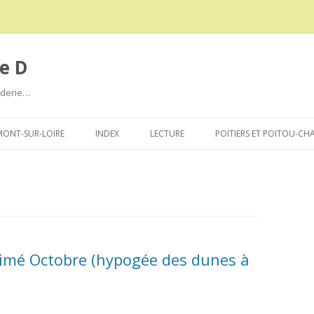
e D
roderie…
Aller
au
ONT-SUR-LOIRE
INDEX
LECTURE
POITIERS ET POITOU-CH
contenu
 Aimé Octobre (hypogée des dunes à