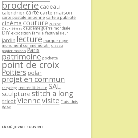
broderie
cadeau
carte
carte maison
calendrier
carte postale ancienne
carte à publicité
couture
cinéma
cuisine
deuxième guerre mondiale
Deux-Sèvres
DIY
exposition
festival
famille
fleur
lecture
jardin
marque-page
monument commémoratif
oiseau
Paris
papier maison
patrimoine
pochette
point de croix
Poitiers
polar
projet en commun
SAL
rentrée littéraire
recyclage
stitch a long
sculpture
Vienne
visite
tricot
États-Unis
église
LÀ OÙ JE VAIS SOUVENT…