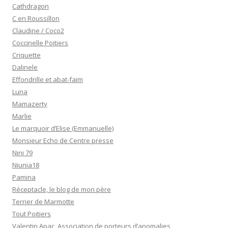
Cathdragon
C en Roussillon
Claudine / Coco2
Coccinelle Poitiers
Criquette
Dalinele
Effondrille et abat-faim
Luna
Mamazerty
Marlie
Le marquoir d’Elise (Emmanuelle)
Monsieur Echo de Centre presse
Nini 79
Niunia18
Pamina
Réceptacle, le blog de mon père
Terrier de Marmotte
Tout Poitiers
Valentin Apac, Association de porteurs d’anomalies