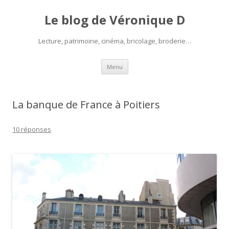
Le blog de Véronique D
Lecture, patrimoine, cinéma, bricolage, broderie…
Aller
Menu
au
contenu
La banque de France à Poitiers
10 réponses