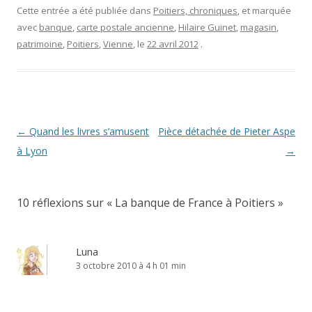
Cette entrée a été publiée dans
Poitiers, chroniques
, et marquée
avec
banque
,
carte postale ancienne
,
Hilaire Guinet
,
magasin
,
patrimoine
,
Poitiers
,
Vienne
, le
22 avril 2012
.
Navigation
←
Quand les livres s’amusent
Pièce détachée de Pieter Aspe
des
à Lyon
→
articles
10 réflexions sur «
La banque de France à Poitiers
»
Luna
3 octobre 2010 à 4 h 01 min