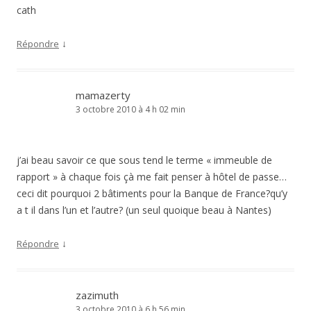
cath
↓
Répondre
mamazerty
3 octobre 2010 à 4 h 02 min
j’ai beau savoir ce que sous tend le terme « immeuble de
rapport » à chaque fois çà me fait penser à hôtel de passe…
ceci dit pourquoi 2 bâtiments pour la Banque de France?qu’y
a t il dans l’un et l’autre? (un seul quoique beau à Nantes)
↓
Répondre
zazimuth
3 octobre 2010 à 6 h 56 min