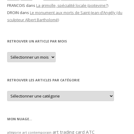
FRANCOIS
dans
La grimolle, spécialité locale (poitevine?)
DROIN
dans
Le monument aux morts de Saint-Jean-d’Angély (du
sculpteur Albert Bartholomé)
RETROUVER UN ARTICLE PAR MOIS
Retrouver
un
article
par
mois
RETROUVER LES ARTICLES PAR CATÉGORIE
Retrouver
les
articles
par
catégorie
MON NUAGE…
art trading card
ATC
allégorie
art contemporain