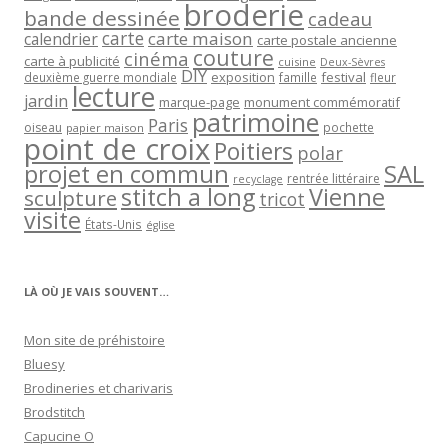
broderie
bande dessinée
cadeau
carte
carte maison
calendrier
carte postale ancienne
couture
cinéma
carte à publicité
cuisine
Deux-Sèvres
DIY
exposition
festival
famille
deuxième guerre mondiale
fleur
lecture
jardin
marque-page
monument commémoratif
patrimoine
Paris
oiseau
papier maison
pochette
point de croix
Poitiers
polar
projet en commun
SAL
rentrée littéraire
recyclage
stitch a long
Vienne
sculpture
tricot
visite
États-Unis
église
LÀ OÙ JE VAIS SOUVENT…
Mon site de préhistoire
Bluesy
Brodineries et charivaris
Brodstitch
Capucine O