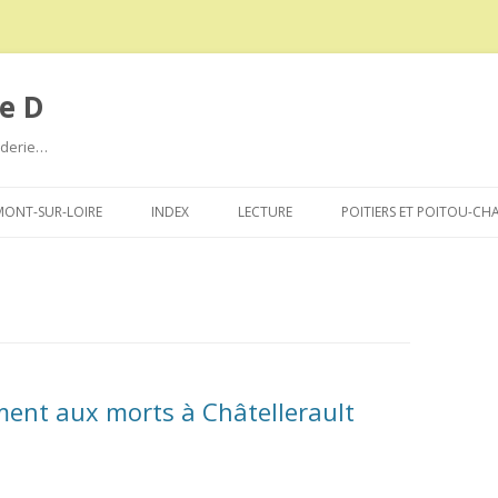
e D
roderie…
Aller
au
ONT-SUR-LOIRE
INDEX
LECTURE
POITIERS ET POITOU-CH
contenu
ent aux morts à Châtellerault