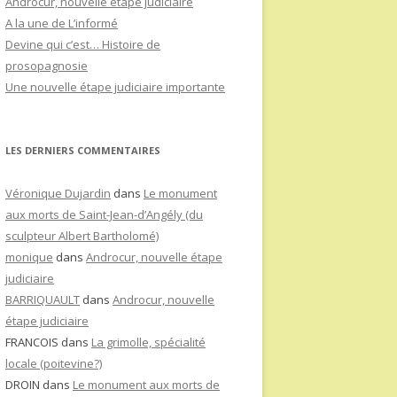
Androcur, nouvelle étape judiciaire
A la une de L’informé
Devine qui c’est… Histoire de
prosopagnosie
Une nouvelle étape judiciaire importante
LES DERNIERS COMMENTAIRES
Véronique Dujardin
dans
Le monument
aux morts de Saint-Jean-d’Angély (du
sculpteur Albert Bartholomé)
monique
dans
Androcur, nouvelle étape
judiciaire
BARRIQUAULT
dans
Androcur, nouvelle
étape judiciaire
FRANCOIS
dans
La grimolle, spécialité
locale (poitevine?)
DROIN
dans
Le monument aux morts de