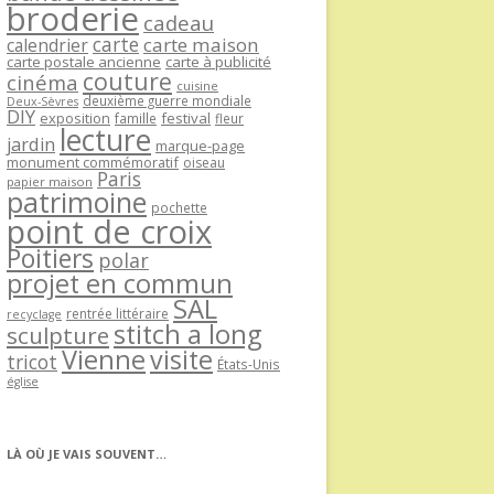
broderie
cadeau
carte
carte maison
calendrier
carte postale ancienne
carte à publicité
couture
cinéma
cuisine
deuxième guerre mondiale
Deux-Sèvres
DIY
exposition
festival
famille
fleur
lecture
jardin
marque-page
monument commémoratif
oiseau
Paris
papier maison
patrimoine
pochette
point de croix
Poitiers
polar
projet en commun
SAL
rentrée littéraire
recyclage
stitch a long
sculpture
Vienne
visite
tricot
États-Unis
église
LÀ OÙ JE VAIS SOUVENT…