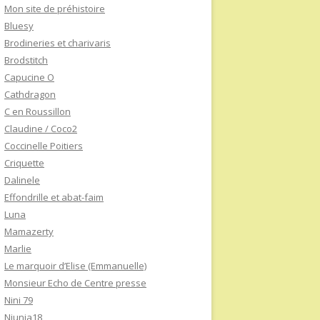
Mon site de préhistoire
Bluesy
Brodineries et charivaris
Brodstitch
Capucine O
Cathdragon
C en Roussillon
Claudine / Coco2
Coccinelle Poitiers
Criquette
Dalinele
Effondrille et abat-faim
Luna
Mamazerty
Marlie
Le marquoir d’Elise (Emmanuelle)
Monsieur Echo de Centre presse
Nini 79
Niunia18