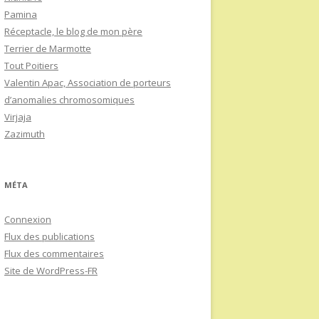
Pamina
Réceptacle, le blog de mon père
Terrier de Marmotte
Tout Poitiers
Valentin Apac, Association de porteurs
d’anomalies chromosomiques
Virjaja
Zazimuth
MÉTA
Connexion
Flux des publications
Flux des commentaires
Site de WordPress-FR