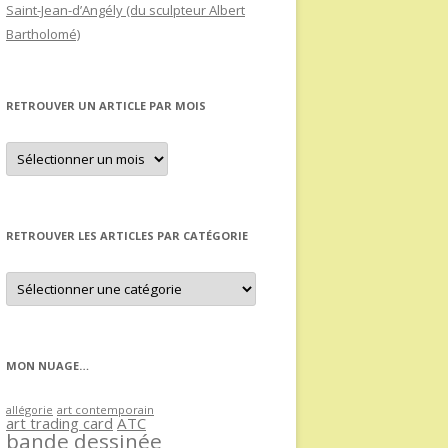
Saint-Jean-d’Angély (du sculpteur Albert
Bartholomé)
RETROUVER UN ARTICLE PAR MOIS
Retrouver
un
article
par
mois
RETROUVER LES ARTICLES PAR CATÉGORIE
Retrouver
les
articles
par
catégorie
MON NUAGE…
allégorie
art contemporain
art trading card
ATC
bande dessinée