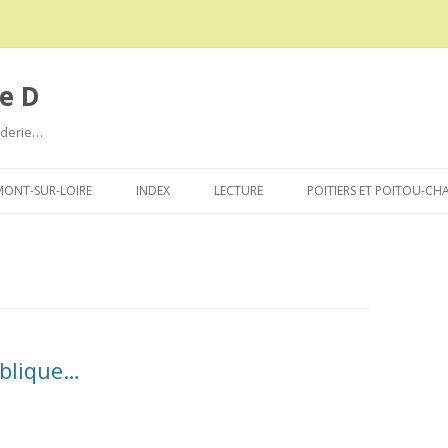
e D
roderie…
Aller
au
ONT-SUR-LOIRE
INDEX
LECTURE
POITIERS ET POITOU-CH
contenu
ublique…