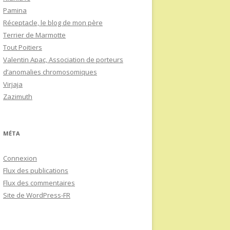
Pamina
Réceptacle, le blog de mon père
Terrier de Marmotte
Tout Poitiers
Valentin Apac, Association de porteurs
d’anomalies chromosomiques
Virjaja
Zazimuth
MÉTA
Connexion
Flux des publications
Flux des commentaires
Site de WordPress-FR