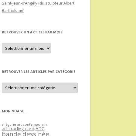
Saint-Jean-d’Angély (du sculpteur Albert
Bartholomé)
RETROUVER UN ARTICLE PAR MOIS
Retrouver
un
article
par
mois
RETROUVER LES ARTICLES PAR CATÉGORIE
Retrouver
les
articles
par
catégorie
MON NUAGE…
allégorie
art contemporain
art trading card
ATC
bande dessinée