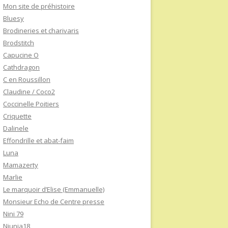
Mon site de préhistoire
Bluesy
Brodineries et charivaris
Brodstitch
Capucine O
Cathdragon
C en Roussillon
Claudine / Coco2
Coccinelle Poitiers
Criquette
Dalinele
Effondrille et abat-faim
Luna
Mamazerty
Marlie
Le marquoir d’Elise (Emmanuelle)
Monsieur Echo de Centre presse
Nini 79
Niunia18