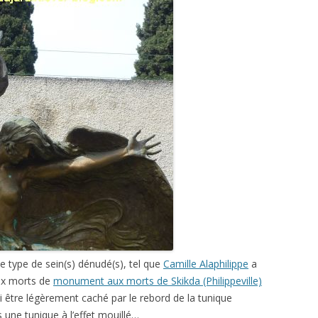
e type de sein(s) dénudé(s), tel que
Camille Alaphilippe
a
ux morts de
monument aux morts de Skikda (Philippeville)
i être légèrement caché par le rebord de la tunique
 une tunique à l’effet mouillé…