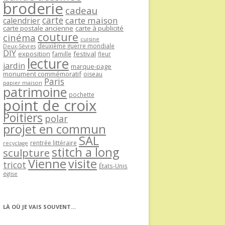
broderie
cadeau
carte
carte maison
calendrier
carte postale ancienne
carte à publicité
couture
cinéma
cuisine
deuxième guerre mondiale
Deux-Sèvres
DIY
exposition
festival
famille
fleur
lecture
jardin
marque-page
monument commémoratif
oiseau
Paris
papier maison
patrimoine
pochette
point de croix
Poitiers
polar
projet en commun
SAL
rentrée littéraire
recyclage
stitch a long
sculpture
Vienne
visite
tricot
États-Unis
église
LÀ OÙ JE VAIS SOUVENT…