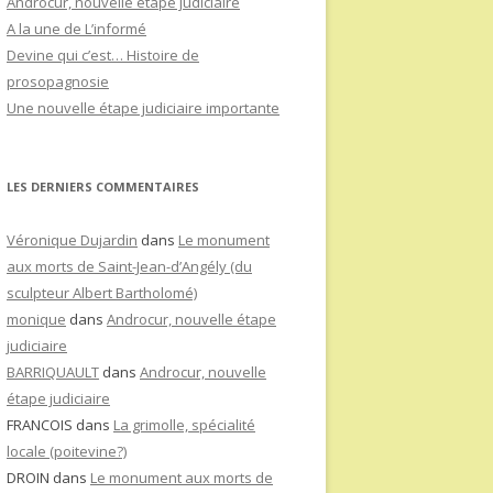
Androcur, nouvelle étape judiciaire
A la une de L’informé
Devine qui c’est… Histoire de
prosopagnosie
Une nouvelle étape judiciaire importante
LES DERNIERS COMMENTAIRES
Véronique Dujardin
dans
Le monument
aux morts de Saint-Jean-d’Angély (du
sculpteur Albert Bartholomé)
monique
dans
Androcur, nouvelle étape
judiciaire
BARRIQUAULT
dans
Androcur, nouvelle
étape judiciaire
FRANCOIS
dans
La grimolle, spécialité
locale (poitevine?)
DROIN
dans
Le monument aux morts de