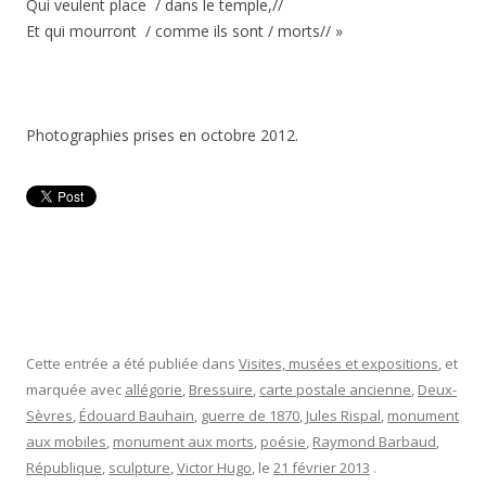
Qui veulent place / dans le temple,//
Et qui mourront / comme ils sont / morts// »
Photographies prises en octobre 2012.
Cette entrée a été publiée dans
Visites, musées et expositions
, et
marquée avec
allégorie
,
Bressuire
,
carte postale ancienne
,
Deux-
Sèvres
,
Édouard Bauhain
,
guerre de 1870
,
Jules Rispal
,
monument
aux mobiles
,
monument aux morts
,
poésie
,
Raymond Barbaud
,
République
,
sculpture
,
Victor Hugo
, le
21 février 2013
.