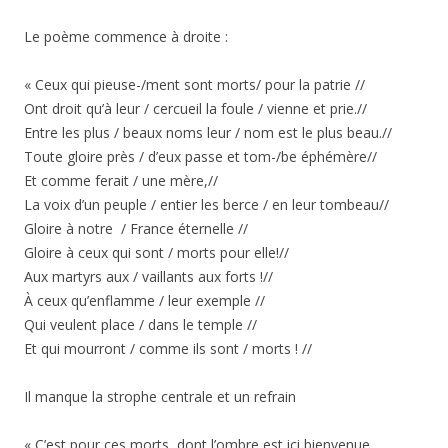
Le poème commence à droite :
« Ceux qui pieuse-/ment sont morts/ pour la patrie //
Ont droit qu’à leur / cercueil la foule / vienne et prie.//
Entre les plus / beaux noms leur / nom est le plus beau.//
Toute gloire près / d’eux passe et tom-/be éphémère//
Et comme ferait / une mère,//
La voix d’un peuple / entier les berce / en leur tombeau//
Gloire à notre / France éternelle //
Gloire à ceux qui sont / morts pour elle!//
Aux martyrs aux / vaillants aux forts !//
À ceux qu’enflamme / leur exemple //
Qui veulent place / dans le temple //
Et qui mourront / comme ils sont / morts ! //
Il manque la strophe centrale et un refrain
« C’est pour ces morts, dont l’ombre est ici bienvenue,