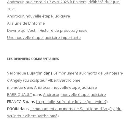
Androcur, audience du 7 avril 2025 à Poitiers, délibéré du 2 juin
2025
Androcur, nouvelle étape judiciaire
A la une de L’informé
Devine qui c’est… Histoire de prosopagnosie
Une nouvelle étape judiciaire importante
LES DERNIERS COMMENTAIRES
Véronique Dujardin
dans
Le monument aux morts de Saint-Jean-
d’Angély (du sculpteur Albert Bartholomé)
monique
dans
Androcur, nouvelle étape judiciaire
BARRIQUAULT
dans
Androcur, nouvelle étape judiciaire
FRANCOIS
dans
La grimolle, spécialité locale (poitevine?)
DROIN
dans
Le monument aux morts de Saint-Jean-d’Angély (du
sculpteur Albert Bartholomé)