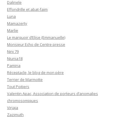
Dalinele
Effondrille et abat-faim
Luna
Mamazerty
Marlie
Le marquoir d’Elise (Emmanuelle)
Monsieur Echo de Centre presse
Nini 79
Niunia18
Pamina
Réceptacle, le blog de mon père
Terrier de Marmotte
Tout Poitiers
Valentin Apac, Association de porteurs d’anomalies
chromosomiques
Virjaja
Zazimuth