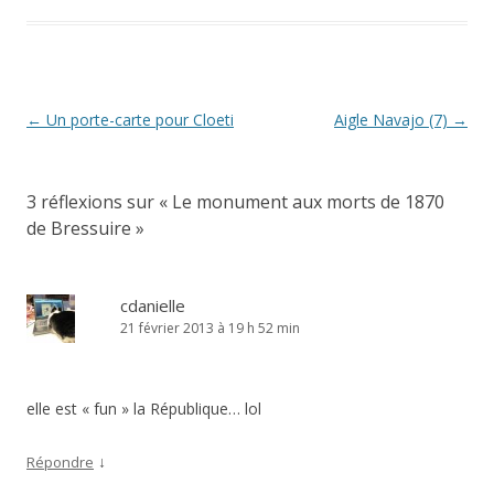
Navigation
←
Un porte-carte pour Cloeti
Aigle Navajo (7)
→
des
articles
3 réflexions sur «
Le monument aux morts de 1870
de Bressuire
»
cdanielle
21 février 2013 à 19 h 52 min
elle est « fun » la République… lol
↓
Répondre