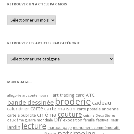
RETROUVER UN ARTICLE PAR MOIS
Retrouver
un
article
par
mois
RETROUVER LES ARTICLES PAR CATÉGORIE
Retrouver
les
articles
par
catégorie
MON NUAGE…
art trading card
ATC
allégorie
art contemporain
broderie
bande dessinée
cadeau
carte
carte maison
calendrier
carte postale ancienne
couture
cinéma
carte à publicité
cuisine
Deux-Sèvres
DIY
exposition
festival
famille
deuxième guerre mondiale
fleur
lecture
jardin
marque-page
monument commémoratif
patrimoine