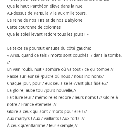
Que le haut Panthéon élève dans la nue,
Au-dessus de Paris, la ville aux mille tours,
La reine de nos Tirs et de nos Babylone,
Cette couronne de colonnes
Que le soleil levant redore tous les jours ! »
Le texte se poursuit ensuite du côté gauche:
« Ainsi, quand de tels / morts sont couchés / dans la tombe,
//
En vain l’oubli, nuit / sombre où va tout / ce qui tombe,//
Passe sur leur sé-/pulcre où nous / nous inclinons//
Chaque jour, pour / eux seuls se le-/vant plus fidèle,//
La gloire, aube tou-/jours nouvelle,//
Fait luire leur / mémoire et redore / leurs noms ! // Gloire à
notre / France éternelle !//
Gloire à ceux qui sont / morts pour elle ! //
Aux martyrs ! Aux / vaillants ! Aux forts !//
À ceux qu’enflamme / leur exemple,//