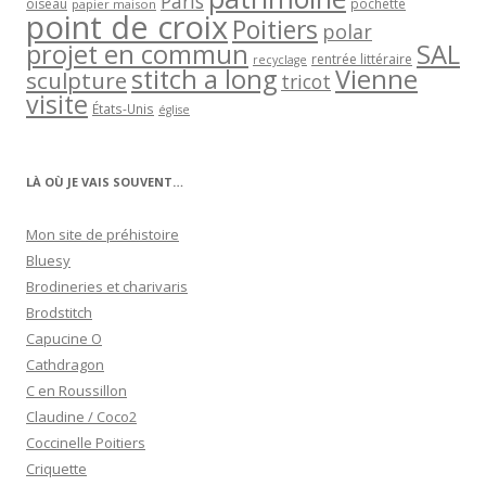
Paris
oiseau
papier maison
pochette
point de croix
Poitiers
polar
projet en commun
SAL
rentrée littéraire
recyclage
stitch a long
Vienne
sculpture
tricot
visite
États-Unis
église
LÀ OÙ JE VAIS SOUVENT…
Mon site de préhistoire
Bluesy
Brodineries et charivaris
Brodstitch
Capucine O
Cathdragon
C en Roussillon
Claudine / Coco2
Coccinelle Poitiers
Criquette