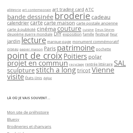
art trading card
ATC
allégorie
art contemporain
broderie
bande dessinée
cadeau
carte
carte maison
calendrier
carte postale ancienne
couture
cinéma
carte à publicité
cuisine
Deux-Sèvres
DIY
exposition
festival
famille
deuxième guerre mondiale
fleur
lecture
jardin
marque-page
monument commémoratif
patrimoine
Paris
oiseau
papier maison
pochette
point de croix
Poitiers
polar
projet en commun
SAL
rentrée littéraire
recyclage
stitch a long
Vienne
sculpture
tricot
visite
États-Unis
église
LÀ OÙ JE VAIS SOUVENT…
Mon site de préhistoire
Bluesy
Brodineries et charivaris