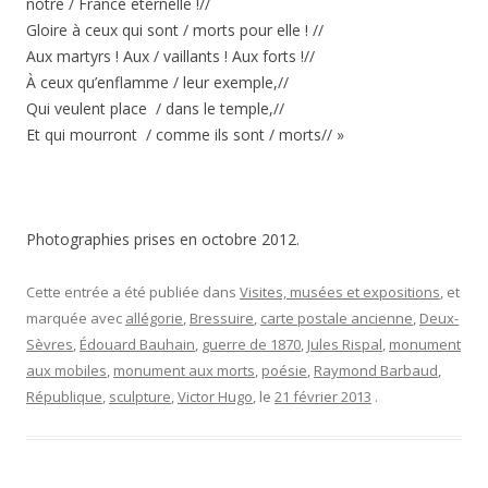
notre / France éternelle !//
Gloire à ceux qui sont / morts pour elle ! //
Aux martyrs ! Aux / vaillants ! Aux forts !//
À ceux qu’enflamme / leur exemple,//
Qui veulent place / dans le temple,//
Et qui mourront / comme ils sont / morts// »
Photographies prises en octobre 2012.
Cette entrée a été publiée dans
Visites, musées et expositions
, et
marquée avec
allégorie
,
Bressuire
,
carte postale ancienne
,
Deux-
Sèvres
,
Édouard Bauhain
,
guerre de 1870
,
Jules Rispal
,
monument
aux mobiles
,
monument aux morts
,
poésie
,
Raymond Barbaud
,
République
,
sculpture
,
Victor Hugo
, le
21 février 2013
.