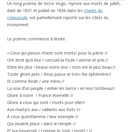
Un long poème de Victor Hugo, Hymne aux morts de juillet,
daté de 1831 et publié en 1836 dans les
chants du
crépuscule
, est partiellement reporté sur les côtés du
monument.
Le poème commence à droite :
« Ceux qui pieuse-/ment sont morts/ pour la patrie //
Ont droit qu’à leur / cercueil la foule / vienne et prie.//
Entre les plus / beaux noms leur / nom est le plus beau.//
Toute gloire près / d’eux passe et tom-/be éphémère//
Et comme ferait / une mère,//
La voix d’un peuple / entier les berce / en leur tombeau//
Gloire à notre / France éternelle //
Gloire à ceux qui sont / morts pour elle!//
Aux martyrs aux / vaillants aux forts !//
À ceux qu’enflamme / leur exemple //
Qui veulent place / dans le temple //
Et qui mourront / comme ils sont / morts ! //