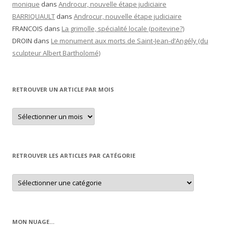
monique
dans
Androcur, nouvelle étape judiciaire
BARRIQUAULT
dans
Androcur, nouvelle étape judiciaire
FRANCOIS
dans
La grimolle, spécialité locale (poitevine?)
DROIN
dans
Le monument aux morts de Saint-Jean-d’Angély (du
sculpteur Albert Bartholomé)
RETROUVER UN ARTICLE PAR MOIS
Retrouver
un
article
par
mois
RETROUVER LES ARTICLES PAR CATÉGORIE
Retrouver
les
articles
par
catégorie
MON NUAGE…