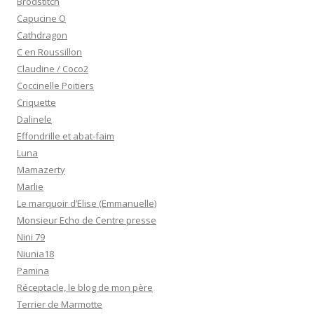
Brodstitch
Capucine O
Cathdragon
C en Roussillon
Claudine / Coco2
Coccinelle Poitiers
Criquette
Dalinele
Effondrille et abat-faim
Luna
Mamazerty
Marlie
Le marquoir d’Elise (Emmanuelle)
Monsieur Echo de Centre presse
Nini 79
Niunia18
Pamina
Réceptacle, le blog de mon père
Terrier de Marmotte