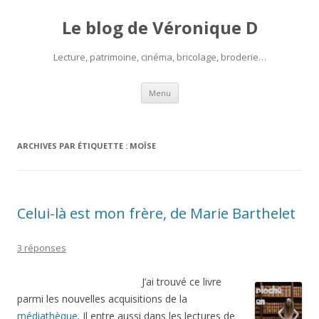
Le blog de Véronique D
Lecture, patrimoine, cinéma, bricolage, broderie…
Aller
Menu
au
contenu
ARCHIVES PAR ÉTIQUETTE :
MOÏSE
Celui-là est mon frère, de Marie Barthelet
3 réponses
J’ai trouvé ce livre
parmi les nouvelles acquisitions de la
médiathèque
. Il entre aussi dans les lectures de