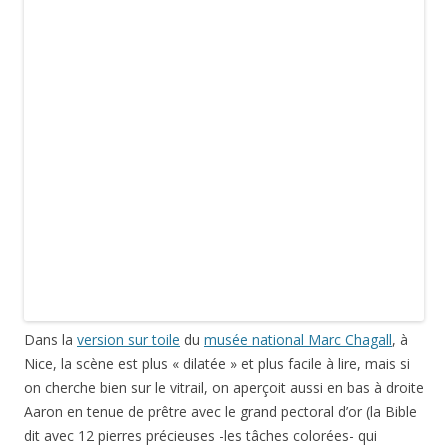
Nice, la scène est plus « dilatée » et plus facile à lire, mais si
on cherche bien sur le vitrail, on aperçoit aussi en bas à droite
Aaron en tenue de prêtre avec le grand pectoral d’or (la Bible
dit avec 12 pierres précieuses -les tâches colorées- qui
symbolisent les 12 fils de Jacob et donc les 12 tribus du
peuple juif), portant la la Menorah (chandelier à 7 branches),
dont il est fait pour la première mention également dans
l’Exode (chapitres 31 à 40).
La deuxième lancette parle de l’histoire de David et
Bethsabée… Une histoire d’amour éternelle… Le roi David
aperçoit Bethsabée dans son bain, en tombe amoureux,
mais elle est déjà mariée, à la mort du mari (qu’il a envoyé au
combat…), il peut enfin l’épouser (2-Samuel 11-12). Le roi
David est représenté très classiquement assis et jouant de la
harpe (on le trouve ainsi fréquemment dès l’art roman, voir