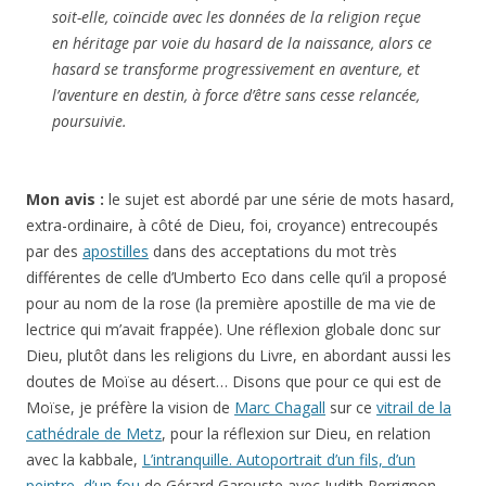
soit-elle, coïncide avec les données de la religion reçue
en héritage par voie du hasard de la naissance, alors ce
hasard se transforme progressivement en aventure, et
l’aventure en destin, à force d’être sans cesse relancée,
poursuivie.
Mon avis :
le sujet est abordé par une série de mots hasard,
extra-ordinaire, à côté de Dieu, foi, croyance) entrecoupés
par des
apostilles
dans des acceptations du mot très
différentes de celle d’Umberto Eco dans celle qu’il a proposé
pour au nom de la rose (la première apostille de ma vie de
lectrice qui m’avait frappée). Une réflexion globale donc sur
Dieu, plutôt dans les religions du Livre, en abordant aussi les
doutes de Moïse au désert… Disons que pour ce qui est de
Moïse, je préfère la vision de
Marc Chagall
sur ce
vitrail de la
cathédrale de Metz
, pour la réflexion sur Dieu, en relation
avec la kabbale,
L’intranquille. Autoportrait d’un fils, d’un
peintre, d’un fou
de Gérard Garouste avec Judith Perrignon,