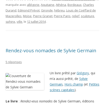
marquée avec
allégorie
,
Aquitaine
,
Athéna
,
Bordeaux
,
Charles
Durand
,
Edmond Prévot
,
Gironde
,
hébreu
,
Louis de Coëffard de
Mazerolles
,
Moïse
,
Pierre Granet
,
Pierre Paris
,
relief
,
sculpture
,
sphinx
,
ville
, le
12 juillet 2014
.
Rendez-vous nomades de Sylvie Germain
5 réponses
Un livre prêté par
Grégory
, qui
m’a aussi prêté, de
Sylvie
Germain
,
Hors champ
(et
Petites
scènes capitales
).
Le livre
:
Rendez-vous nomades
de Sylvie Germain, éditions