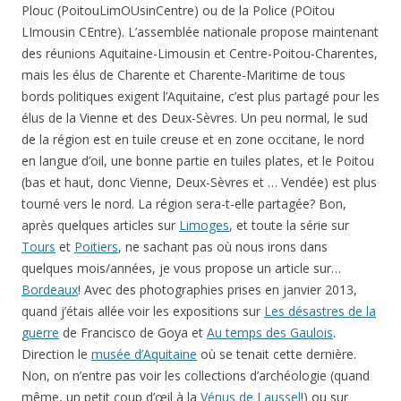
Plouc (PoitouLimOUsinCentre) ou de la Police (POitou
LImousin CEntre). L’assemblée nationale propose maintenant
des réunions Aquitaine-Limousin et Centre-Poitou-Charentes,
mais les élus de Charente et Charente-Maritime de tous
bords politiques exigent l’Aquitaine, c’est plus partagé pour les
élus de la Vienne et des Deux-Sèvres. Un peu normal, le sud
de la région est en tuile creuse et en zone occitane, le nord
en langue d’oil, une bonne partie en tuiles plates, et le Poitou
(bas et haut, donc Vienne, Deux-Sèvres et … Vendée) est plus
tourné vers le nord. La région sera-t-elle partagée? Bon,
après quelques articles sur
Limoges
, et toute la série sur
Tours
et
Poitiers
, ne sachant pas où nous irons dans
quelques mois/années, je vous propose un article sur…
Bordeaux
! Avec des photographies prises en janvier 2013,
quand j’étais allée voir les expositions sur
Les désastres de la
guerre
de Francisco de Goya et
Au temps des Gaulois
.
Direction le
musée d’Aquitaine
où se tenait cette dernière.
Non, on n’entre pas voir les collections d’archéologie (quand
même, un petit coup d’œil à la
Vénus de Laussel
!) ou sur