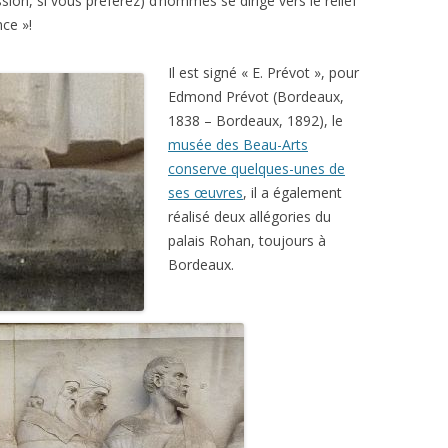
sion, si vous préférez) d’hommes se dirige vers le relief
nce »!
Il est signé « E. Prévot », pour
Edmond Prévot (Bordeaux,
1838 – Bordeaux, 1892), le
musée des Beau-Arts
conserve quelques-unes de
ses œuvres
, il a également
réalisé deux allégories du
palais Rohan, toujours à
Bordeaux.