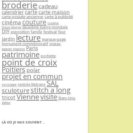
broderie
cadeau
carte
carte maison
calendrier
carte postale ancienne
carte à publicité
couture
cinéma
cuisine
deuxième guerre mondiale
Deux-Sèvres
DIY
exposition
festival
famille
fleur
lecture
jardin
marque-page
monument commémoratif
oiseau
Paris
papier maison
patrimoine
pochette
point de croix
Poitiers
polar
projet en commun
SAL
rentrée littéraire
recyclage
stitch a long
sculpture
Vienne
visite
tricot
États-Unis
église
LÀ OÙ JE VAIS SOUVENT…