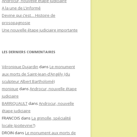
Androcur, nouvelle étape judiciaire
A la une de L’informé
Devine qui c’est… Histoire de
prosopagnosie
Une nouvelle étape judiciaire importante
LES DERNIERS COMMENTAIRES
Véronique Dujardin
dans
Le monument
aux morts de Saint-Jean-d’Angély (du
sculpteur Albert Bartholomé)
monique
dans
Androcur, nouvelle étape
judiciaire
BARRIQUAULT
dans
Androcur, nouvelle
étape judiciaire
FRANCOIS
dans
La grimolle, spécialité
locale (poitevine?)
DROIN
dans
Le monument aux morts de