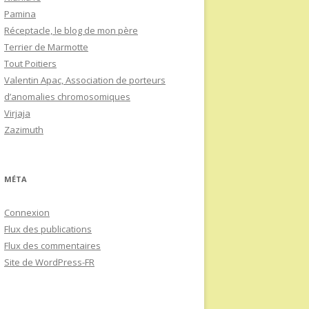
Pamina
Réceptacle, le blog de mon père
Terrier de Marmotte
Tout Poitiers
Valentin Apac, Association de porteurs
d’anomalies chromosomiques
Virjaja
Zazimuth
MÉTA
Connexion
Flux des publications
Flux des commentaires
Site de WordPress-FR