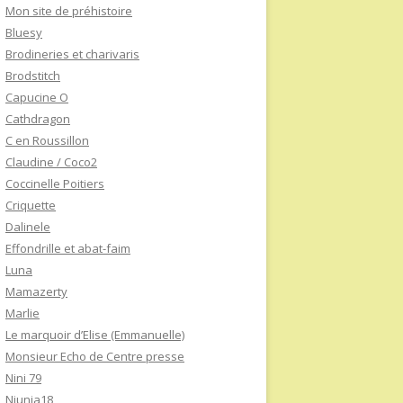
Mon site de préhistoire
Bluesy
Brodineries et charivaris
Brodstitch
Capucine O
Cathdragon
C en Roussillon
Claudine / Coco2
Coccinelle Poitiers
Criquette
Dalinele
Effondrille et abat-faim
Luna
Mamazerty
Marlie
Le marquoir d’Elise (Emmanuelle)
Monsieur Echo de Centre presse
Nini 79
Niunia18