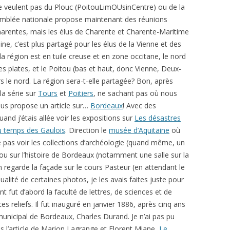
e veulent pas du Plouc (PoitouLimOUsinCentre) ou de la
semblée nationale propose maintenant des réunions
arentes, mais les élus de Charente et Charente-Maritime
ine, c’est plus partagé pour les élus de la Vienne et des
a région est en tuile creuse et en zone occitane, le nord
les plates, et le Poitou (bas et haut, donc Vienne, Deux-
s le nord. La région sera-t-elle partagée? Bon, après
 la série sur
Tours
et
Poitiers
, ne sachant pas où nous
ous propose un article sur…
Bordeaux
! Avec des
and j’étais allée voir les expositions sur
Les désastres
u temps des Gaulois
. Direction le
musée d’Aquitaine
où
re pas voir les collections d’archéologie (quand même, un
 ou sur l’histoire de Bordeaux (notamment une salle sur la
n regarde la façade sur le cours Pasteur (en attendant le
lité de certaines photos, je les avais faites juste pour
t fut d’abord la faculté de lettres, de sciences et de
s reliefs. Il fut inauguré en janvier 1886, après cinq ans
e municipal de Bordeaux,
Charles Durand
. Je n’ai pas pu
s l’article de Marion Lagrange et Florent Miane,
Le