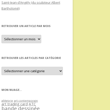
Saint-Jean-d’Angély (du sculpteur Albert
Bartholomé)
RETROUVER UN ARTICLE PAR MOIS
Retrouver
un
article
par
mois
RETROUVER LES ARTICLES PAR CATÉGORIE
Retrouver
les
articles
par
catégorie
MON NUAGE…
allégorie
art contemporain
art trading card
ATC
bande dessinée