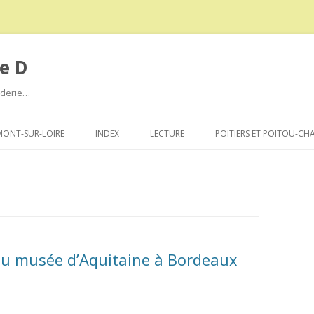
e D
roderie…
Aller
au
ONT-SUR-LOIRE
INDEX
LECTURE
POITIERS ET POITOU-CH
contenu
 du musée d’Aquitaine à Bordeaux