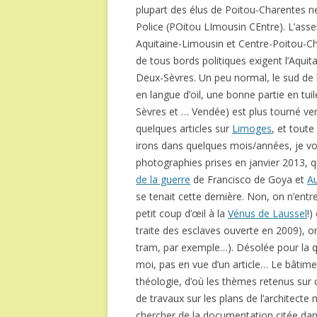
plupart des élus de Poitou-Charentes n
Police (POitou LImousin CEntre). L’as
Aquitaine-Limousin et Centre-Poitou-Ch
de tous bords politiques exigent l’Aquita
Deux-Sèvres. Un peu normal, le sud de l
en langue d’oil, une bonne partie en tui
Sèvres et … Vendée) est plus tourné ver
quelques articles sur
Limoges
, et toute
irons dans quelques mois/années, je v
photographies prises en janvier 2013, qu
de la guerre
de Francisco de Goya et
A
se tenait cette dernière. Non, on n’ent
petit coup d’œil à la
Vénus de Laussel
!)
traite des esclaves ouverte en 2009), o
tram, par exemple…). Désolée pour la qua
moi, pas en vue d’un article… Le bâtimen
théologie, d’où les thèmes retenus sur ce
de travaux sur les plans de l’architect
chercher de la documentation citée dan