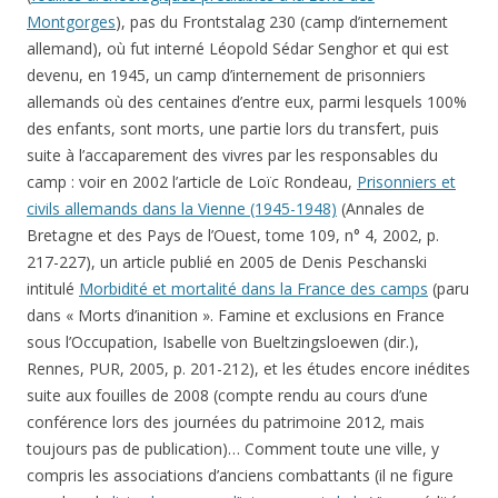
Montgorges
), pas du Frontstalag 230 (camp d’internement
allemand), où fut interné Léopold Sédar Senghor et qui est
devenu, en 1945, un camp d’internement de prisonniers
allemands où des centaines d’entre eux, parmi lesquels 100%
des enfants, sont morts, une partie lors du transfert, puis
suite à l’accaparement des vivres par les responsables du
camp : voir en 2002 l’article de Loïc Rondeau,
Prisonniers et
civils allemands dans la Vienne (1945-1948)
(Annales de
Bretagne et des Pays de l’Ouest, tome 109, n° 4, 2002, p.
217-227), un article publié en 2005 de Denis Peschanski
intitulé
Morbidité et mortalité dans la France des camps
(paru
dans « Morts d’inanition ». Famine et exclusions en France
sous l’Occupation, Isabelle von Bueltzingsloewen (dir.),
Rennes, PUR, 2005, p. 201-212), et les études encore inédites
suite aux fouilles de 2008 (compte rendu au cours d’une
conférence lors des journées du patrimoine 2012, mais
toujours pas de publication)… Comment toute une ville, y
compris les associations d’anciens combattants (il ne figure