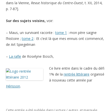
dans la Vienne,
Revue historique du Centre-Ouest
, t. XII, 2014,
p. 7-87].
Sur des sujets voisins,
voir:
– Maus, un survivant raconte :
tome 1
: mon père saigne
l’histoire ;
tome 2
: Et c’est là que mes ennuis ont commencé,
de Art Spiegelman
–
La rafle
de Roselyne Bosch,
Ce livre entre dans le cadre du défi
1% de la
rentrée littéraire
organisé
à nouveau cette année par
Hérisson
.
Cette entrée a été publiée dans
Lecture / autres
, et marquée