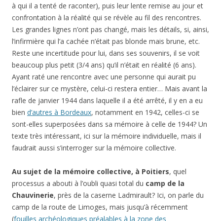
à qui il a tenté de raconter), puis leur lente remise au jour et
confrontation à la réalité qui se révèle au fil des rencontres.
Les grandes lignes n’ont pas changé, mais les détails, si, ainsi,
l’infirmière qui l’a cachée n’était pas blonde mais brune, etc.
Reste une incertitude pour lui, dans ses souvenirs, il se voit
beaucoup plus petit (3/4 ans) qu’il n’était en réalité (6 ans).
Ayant raté une rencontre avec une personne qui aurait pu
l’éclairer sur ce mystère, celui-ci restera entier… Mais avant la
rafle de janvier 1944 dans laquelle il a été arrêté, il y en a eu
bien
d’autres à Bordeaux
, notamment en 1942, celles-ci se
sont-elles superposées dans sa mémoire à celle de 1944? Un
texte très intéressant, ici sur la mémoire individuelle, mais il
faudrait aussi s’interroger sur la mémoire collective.
Au sujet de la mémoire collective, à Poitiers
, quel
processus a abouti à l’oubli quasi total du
camp de la
Chauvinerie
, près de la caserne Ladmirault? Ici, on parle du
camp de la route de Limoges, mais jusqu’à récemment
(
fouilles archéologiques préalables à la zone des