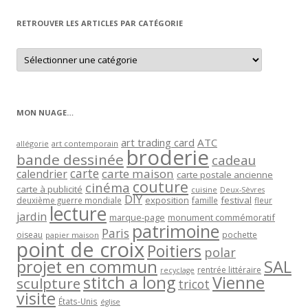
mois
RETROUVER LES ARTICLES PAR CATÉGORIE
Retrouver
les
articles
par
catégorie
MON NUAGE…
art trading card
ATC
allégorie
art contemporain
broderie
bande dessinée
cadeau
carte
carte maison
calendrier
carte postale ancienne
couture
cinéma
carte à publicité
cuisine
Deux-Sèvres
DIY
exposition
festival
famille
deuxième guerre mondiale
fleur
lecture
jardin
marque-page
monument commémoratif
patrimoine
Paris
oiseau
papier maison
pochette
point de croix
Poitiers
polar
projet en commun
SAL
rentrée littéraire
recyclage
stitch a long
Vienne
sculpture
tricot
visite
États-Unis
église