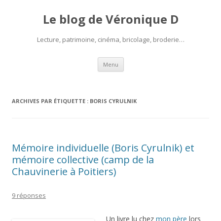
Le blog de Véronique D
Lecture, patrimoine, cinéma, bricolage, broderie…
Aller
Menu
au
contenu
ARCHIVES PAR ÉTIQUETTE :
BORIS CYRULNIK
Mémoire individuelle (Boris Cyrulnik) et
mémoire collective (camp de la
Chauvinerie à Poitiers)
9 réponses
Un livre lu chez
mon père
lors