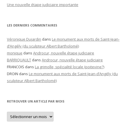
Une nouvelle étape judiciaire importante
LES DERNIERS COMMENTAIRES
Véronique Dujardin
dans
Le monument aux morts de Saint-Jean-
d’Angély (du sculpteur Albert Bartholomé)
monique
dans
Androcur, nouvelle étape judiciaire
BARRIQUAULT
dans
Androcur, nouvelle étape judiciaire
FRANCOIS
dans
La grimolle, spécialité locale (poitevine?)
DROIN
dans
Le monument aux morts de Saint-Jean-d’Angély (du
sculpteur Albert Bartholomé)
RETROUVER UN ARTICLE PAR MOIS
Retrouver
un
article
par