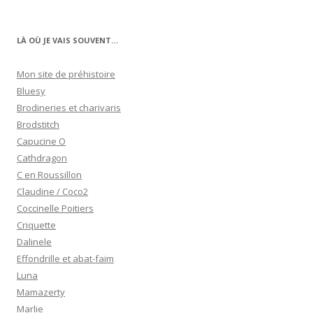
LÀ OÙ JE VAIS SOUVENT…
Mon site de préhistoire
Bluesy
Brodineries et charivaris
Brodstitch
Capucine O
Cathdragon
C en Roussillon
Claudine / Coco2
Coccinelle Poitiers
Criquette
Dalinele
Effondrille et abat-faim
Luna
Mamazerty
Marlie