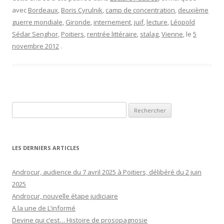
avec
Bordeaux
,
Boris Cyrulnik
,
camp de concentration
,
deuxième
guerre mondiale
,
Gironde
,
internement
,
juif
,
lecture
,
Léopold
Sédar Senghor
,
Poitiers
,
rentrée littéraire
,
stalag
,
Vienne
, le
5
novembre 2012
.
Rechercher :
LES DERNIERS ARTICLES
Androcur, audience du 7 avril 2025 à Poitiers, délibéré du 2 juin
2025
Androcur, nouvelle étape judiciaire
A la une de L’informé
Devine qui c’est… Histoire de prosopagnosie