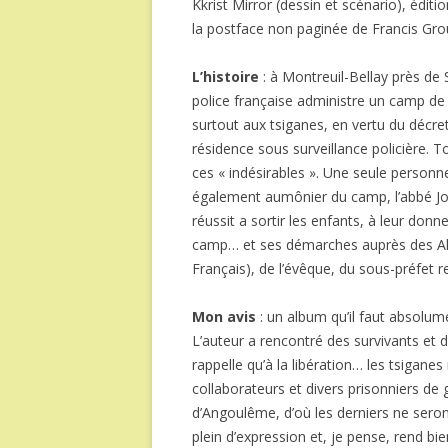
Kkrist Mirror (dessin et scénario), édi
la postface non paginée de Francis Gr
L’histoire
: à Montreuil-Bellay près de 
police française administre un camp de
surtout aux tsiganes, en vertu du décre
résidence sous surveillance policière. T
ces « indésirables ». Une seule personne 
également aumônier du camp, l’abbé Jol
réussit a sortir les enfants, à leur don
camp… et ses démarches auprès des Alle
Français), de l’évêque, du sous-préfet 
Mon avis
: un album qu’il faut absolumen
L’auteur a rencontré des survivants et 
rappelle qu’à la libération… les tsiganes 
collaborateurs et divers prisonniers de 
d’Angoulême, d’où les derniers ne seron
plein d’expression et, je pense, rend b