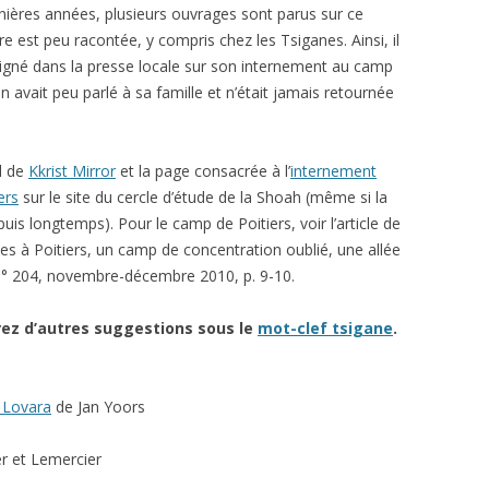
dernières années, plusieurs ouvrages sont parus sur ce
re est peu racontée, y compris chez les Tsiganes. Ainsi, il
igné dans la presse locale sur son internement au camp
n avait peu parlé à sa famille et n’était jamais retournée
el de
Kkrist Mirror
et la page consacrée à l’
internement
ers
sur le site du cercle d’étude de la Shoah (même si la
uis longtemps). Pour le camp de Poitiers, voir l’article de
s à Poitiers, un camp de concentration oublié, une allée
n° 204, novembre-décembre 2010, p. 9-10.
erez d’autres suggestions sous le
mot-clef tsigane
.
s Lovara
de Jan Yoors
er et Lemercier