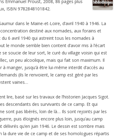
tions Emmanuel Proust, 2008, 86 pages plus
oux, ISBN 9782848101842.
Saumur dans le Maine-et-Loire, d’avril 1940 à 1946. La
 concentration destiné aux nomades, aux forains et
t du 6 avril 1940 qui astreint tous les nomades à
out le monde semble bien content d’avoir mis à l’écart
se soucie de leur sort, le curé du village voisin qui est
lec, un peu alcoolique, mais qui fait son maximum. Il
ner à manger, jusqu’à être lui-même interdit d’accès au
mands (ils le renvoient, le camp est géré par les
restent vaines…
t lire, basé sur les travaux de l’historien Jacques Sigot.
des descendants des survivants de ce camp. Et qui
ne sont pas libérés, loin de là… Ils sont rejoints par les
guerre, puis éloignés encore plus loin, jusqu’au camp
t délivrés qu’en juin 1946. Le dessin est sombre mais
ien la dure vie de ce camp et de ses homologues répartis