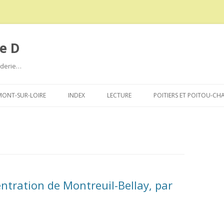
e D
roderie…
Aller
au
ONT-SUR-LOIRE
INDEX
LECTURE
POITIERS ET POITOU-CH
contenu
ntration de Montreuil-Bellay, par