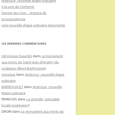
Androcur, nouvelle étape judiciaire
A la une de L’informé
Devine qui c’est… Histoire de
prosopagnosie
Une nouvelle étape judiciaire importante
LES DERNIERS COMMENTAIRES
Véronique Dujardin
dans
Le monument
aux morts de Saint-Jean-d’Angély (du
sculpteur Albert Bartholomé)
monique
dans
Androcur, nouvelle étape
judiciaire
BARRIQUAULT
dans
Androcur, nouvelle
étape judiciaire
FRANCOIS
dans
La grimolle, spécialité
locale (poitevine?)
DROIN
dans
Le monument aux morts de