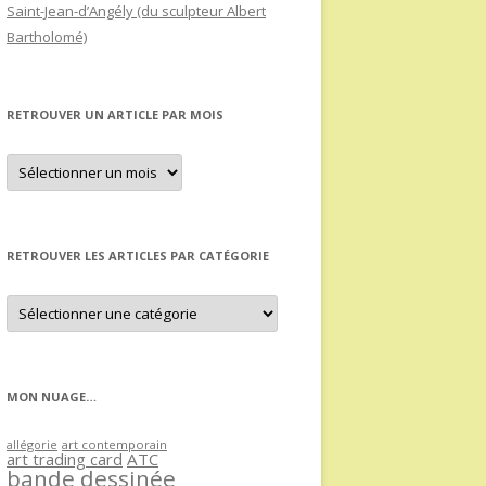
Saint-Jean-d’Angély (du sculpteur Albert
Bartholomé)
RETROUVER UN ARTICLE PAR MOIS
Retrouver
un
article
par
mois
RETROUVER LES ARTICLES PAR CATÉGORIE
Retrouver
les
articles
par
catégorie
MON NUAGE…
allégorie
art contemporain
art trading card
ATC
bande dessinée