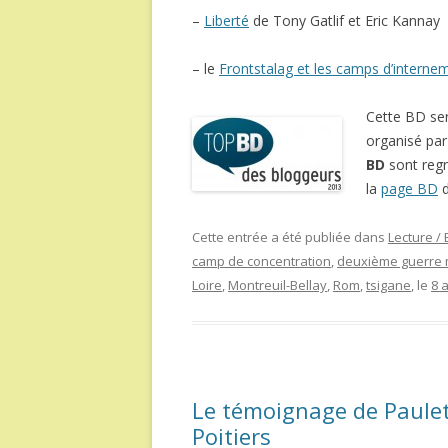
–
Liberté
de Tony Gatlif et Eric Kannay
– le
Frontstalag et les camps d’internem
Cette BD se
organisé pa
BD
sont reg
la
page BD
d
Cette entrée a été publiée dans
Lecture /
camp de concentration
,
deuxième guerre 
Loire
,
Montreuil-Bellay
,
Rom
,
tsigane
, le
8 a
Le témoignage de Paulet
Poitiers