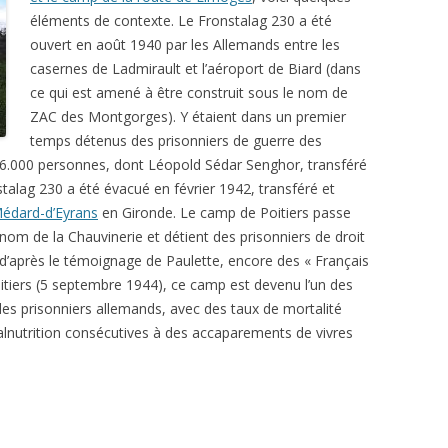
éléments de contexte. Le Fronstalag 230 a été
ouvert en août 1940 par les Allemands entre les
casernes de Ladmirault et l’aéroport de Biard (dans
ce qui est amené à être construit sous le nom de
ZAC des Montgorges). Y étaient dans un premier
temps détenus des prisonniers de guerre des
 16.000 personnes, dont Léopold Sédar Senghor, transféré
stalag 230 a été évacué en février 1942, transféré et
Médard-d’Eyrans
en Gironde. Le camp de Poitiers passe
 nom de la Chauvinerie et détient des prisonniers de droit
 d’après le témoignage de Paulette, encore des « Français
Poitiers (5 septembre 1944), ce camp est devenu l’un des
r des prisonniers allemands, avec des taux de mortalité
alnutrition consécutives à des accaparements de vivres