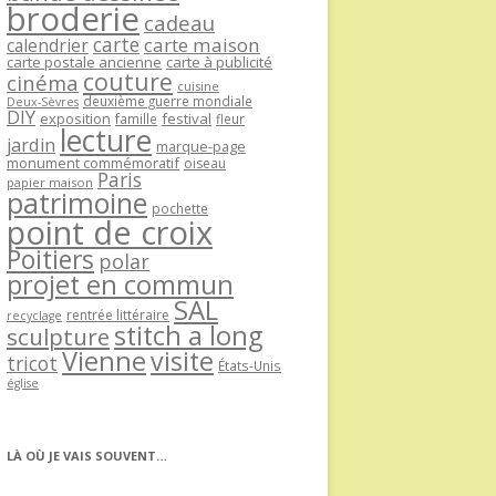
broderie
cadeau
carte
carte maison
calendrier
carte postale ancienne
carte à publicité
couture
cinéma
cuisine
deuxième guerre mondiale
Deux-Sèvres
DIY
exposition
festival
famille
fleur
lecture
jardin
marque-page
monument commémoratif
oiseau
Paris
papier maison
patrimoine
pochette
point de croix
Poitiers
polar
projet en commun
SAL
rentrée littéraire
recyclage
stitch a long
sculpture
Vienne
visite
tricot
États-Unis
église
LÀ OÙ JE VAIS SOUVENT…