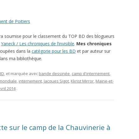
ent de Poitiers
ra soumise pour le classement du TOP BD des blogueurs
r
Yaneck / Les chroniques de l’invisible
.
Mes chroniques
roupées dans la
catégorie pour les BD
et par auteur sur
ans ma bibliothèque.
 BD
, et marquée avec
bande dessinée
,
camp d'internement
,
mondiale
,
internement
,
Jacques Sigot
,
Kkrist Mirror
,
Maine-et-
vril 2014
.
te sur le camp de la Chauvinerie à