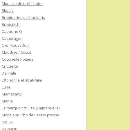
Mon site de préhistoire
Bluesy
Brodineries et charivaris
Brodstitch
Capucine O
Cathdragon
C en Roussillon
Claudine / Coco2
Coccinelle Poitiers
Criquette
Dalinele
Effondrille et abat-faim
Luna
Mamazerty
Marlie
Le marquoir d’Elise (Emmanuelle)
Monsieur Echo de Centre presse
Nini 79
Niunia18