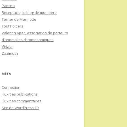
Pamina
Réceptacle, le blog de mon père
Terrier de Marmotte
Tout Poitiers
Valentin Apac, Association de porteurs
d’anomalies chromosomiques
Virjaja
Zazimuth
MÉTA
Connexion
Flux des publications
Flux des commentaires
Site de WordPress-FR