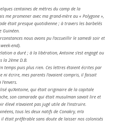
quelques centaines de mètres du camp de la
llais me promener avec ma grand-mère au « Polygone »,
de était presque quotidienne ; à travers les barbelés
e Guinéen.
rconstances nous avons pu l’accueillir le samedi soir et
 week-end).
ation a duré ; à la libération, Antoine s’est engagé ou
ns la 2ème D.B.
in temps puis plus rien. Ces lettres étaient écrites par
 ni écrire, mes parents l’avaient compris, il faisait
 l’envers.
isé qu’Antoine, qui était originaire de la capitale
nche, son camarade qui était musulman savait lire et
r élevé n’avaient pas jugé utile de l’instruire.
inéens, tous les deux natifs de Conakry, m’a
il était préférable sans doute de laisser nos colonisés