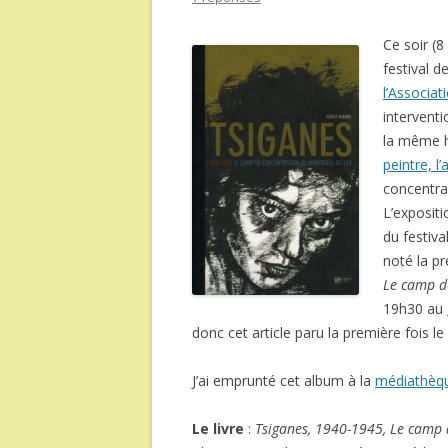
Ce soir (8
festival 
l’Associat
intervent
la même 
peintre, l
concentra
L’expositi
du festiva
noté la p
Le camp d
19h30 au
donc cet article paru la première fois le 2
J’ai emprunté cet album à la
médiathèq
Le livre
:
Tsiganes, 1940-1945, Le camp 