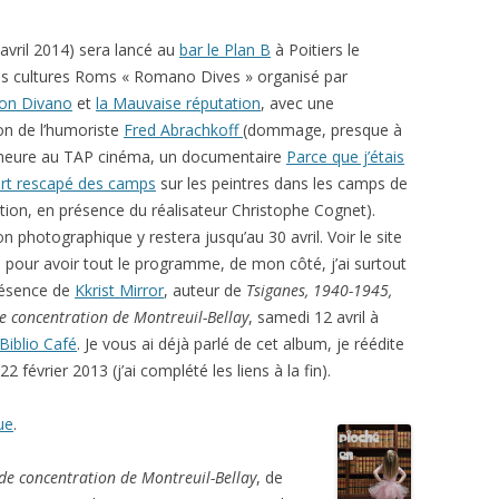
 avril 2014) sera lancé au
bar le Plan B
à Poitiers le
des cultures Roms « Romano Dives » organisé par
ion Divano
et
la Mauvaise réputation
, avec une
ion de l’humoriste
Fred Abrachkoff
(dommage, presque à
heure au TAP cinéma, un documentaire
Parce que j’étais
’art rescapé des camps
sur les peintres dans les camps de
tion, en présence du réalisateur Christophe Cognet).
on photographique y restera jusqu’au 30 avril. Voir le site
l pour avoir tout le programme, de mon côté, j’ai surtout
résence de
Kkrist Mirror
, auteur de
Tsiganes, 1940-1945,
e concentration de Montreuil-Bellay
, samedi 12 avril à
Biblio Café
. Je vous ai déjà parlé de cet album, je réédite
2 février 2013 (j’ai complété les liens à la fin).
ue
.
de concentration de Montreuil-Bellay
, de