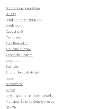
Mon site de préhistoire
Bluesy
Brodineries et charivaris
Brodstitch
Capucine O
Cathdragon
C en Roussillon
Claudine / Coco2
Coccinelle Poitiers
Criquette
Dalinele
Effondrille et abat-faim
Luna
Mamazerty
Marlie
Le marquoir d’Elise (Emmanuelle)
Monsieur Echo de Centre presse
Nini 79