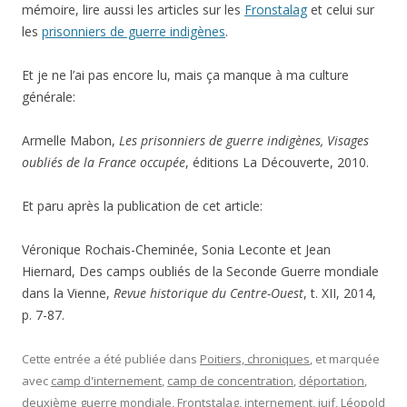
mémoire, lire aussi les articles sur les
Fronstalag
et celui sur
les
prisonniers de guerre indigènes
.
Et je ne l’ai pas encore lu, mais ça manque à ma culture
générale:
Armelle Mabon,
Les prisonniers de guerre indigènes, Visages
oubliés de la France occupée
, éditions La Découverte, 2010.
Et paru après la publication de cet article:
Véronique Rochais-Cheminée, Sonia Leconte et Jean
Hiernard, Des camps oubliés de la Seconde Guerre mondiale
dans la Vienne,
Revue historique du Centre-Ouest
, t. XII, 2014,
p. 7-87.
Cette entrée a été publiée dans
Poitiers, chroniques
, et marquée
avec
camp d'internement
,
camp de concentration
,
déportation
,
deuxième guerre mondiale
,
Frontstalag
,
internement
,
juif
,
Léopold