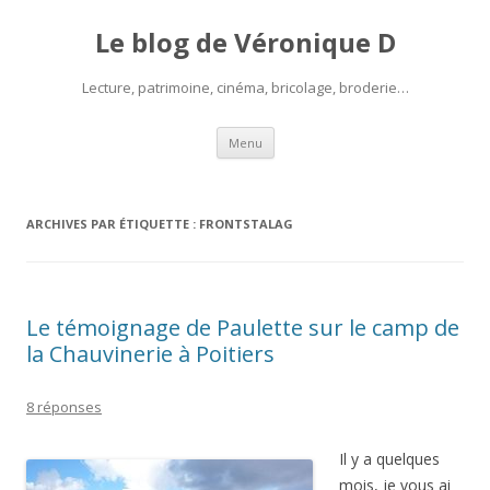
Le blog de Véronique D
Lecture, patrimoine, cinéma, bricolage, broderie…
Aller
Menu
au
contenu
ARCHIVES PAR ÉTIQUETTE :
FRONTSTALAG
Le témoignage de Paulette sur le camp de
la Chauvinerie à Poitiers
8 réponses
Il y a quelques
mois, je vous ai