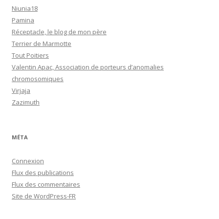
Niunia18
Pamina
Réceptacle, le blog de mon père
Terrier de Marmotte
Tout Poitiers
Valentin Apac, Association de porteurs d’anomalies
chromosomiques
Virjaja
Zazimuth
MÉTA
Connexion
Flux des publications
Flux des commentaires
Site de WordPress-FR