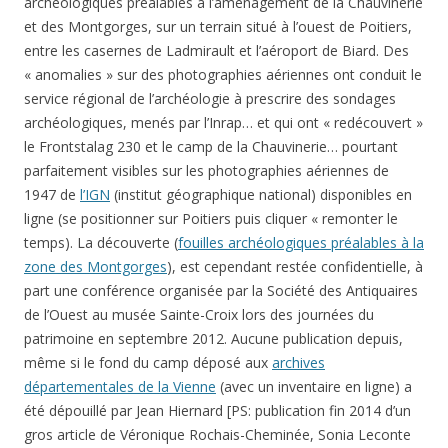
archéologiques préalables à l’aménagement de la Chauvinerie
et des Montgorges, sur un terrain situé à l’ouest de Poitiers,
entre les casernes de Ladmirault et l’aéroport de Biard. Des
« anomalies » sur des photographies aériennes ont conduit le
service régional de l’archéologie à prescrire des sondages
archéologiques, menés par l’Inrap… et qui ont « redécouvert »
le Frontstalag 230 et le camp de la Chauvinerie… pourtant
parfaitement visibles sur les photographies aériennes de
1947 de
l’IGN
(institut géographique national) disponibles en
ligne (se positionner sur Poitiers puis cliquer « remonter le
temps). La découverte (
fouilles archéologiques préalables à la
zone des Montgorges
), est cependant restée confidentielle, à
part une conférence organisée par la Société des Antiquaires
de l’Ouest au musée Sainte-Croix lors des journées du
patrimoine en septembre 2012. Aucune publication depuis,
même si le fond du camp déposé aux
archives
départementales de la Vienne
(avec un inventaire en ligne) a
été dépouillé par Jean Hiernard [PS: publication fin 2014 d’un
gros article de Véronique Rochais-Cheminée, Sonia Leconte