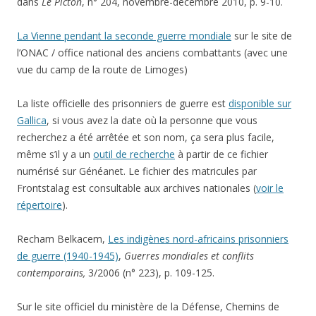
dans
Le Picton
, n° 204, novembre-décembre 2010, p. 9-10.
La Vienne pendant la seconde guerre mondiale
sur le site de
l’ONAC / office national des anciens combattants (avec une
vue du camp de la route de Limoges)
La liste officielle des prisonniers de guerre est
disponible sur
Gallica
, si vous avez la date où la personne que vous
recherchez a été arrêtée et son nom, ça sera plus facile,
même s’il y a un
outil de recherche
à partir de ce fichier
numérisé sur Généanet. Le fichier des matricules par
Frontstalag est consultable aux archives nationales (
voir le
répertoire
).
Recham Belkacem,
Les indigènes nord-africains prisonniers
de guerre (1940-1945)
,
Guerres mondiales et conflits
contemporains,
3/2006 (n° 223), p. 109-125.
Sur le site officiel du ministère de la Défense, Chemins de