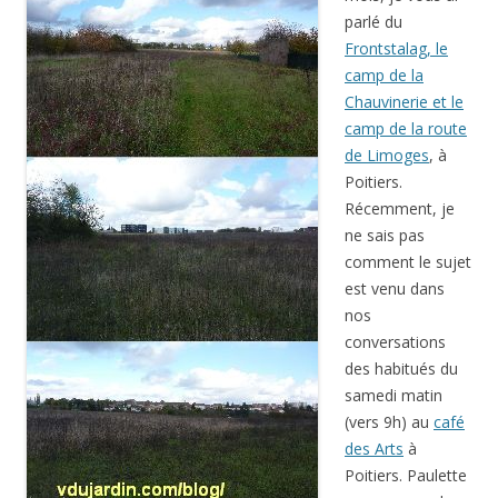
parlé du
Frontstalag, le
camp de la
Chauvinerie et le
camp de la route
de Limoges
, à
Poitiers.
Récemment, je
ne sais pas
comment le sujet
est venu dans
nos
conversations
des habitués du
samedi matin
(vers 9h) au
café
des Arts
à
Poitiers. Paulette