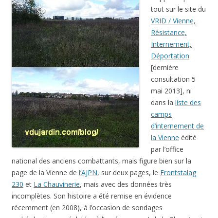
tout sur le site du
VRID / Vienne,
Résistance,
Internement,
Déportation
[dernière
consultation 5
mai 2013], ni
dans la
liste des
camps
d’internement de
la Vienne
édité
par l’office
national des anciens combattants, mais figure bien sur la
page de la Vienne de
l’AJPN
, sur deux pages, le
Frontstalag
230
et
La Chauvinerie
, mais avec des données très
incomplètes. Son histoire a été remise en évidence
récemment (en 2008), à l’occasion de sondages