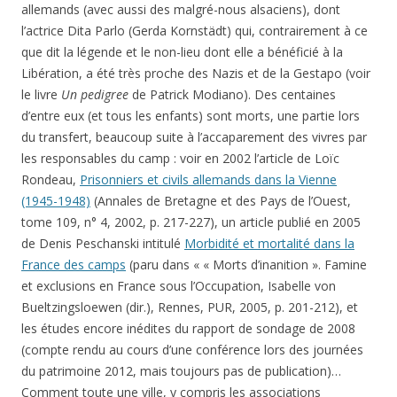
allemands (avec aussi des malgré-nous alsaciens), dont
l’actrice Dita Parlo (Gerda Kornstädt) qui, contrairement à ce
que dit la légende et le non-lieu dont elle a bénéficié à la
Libération, a été très proche des Nazis et de la Gestapo (voir
le livre
Un pedigree
de Patrick Modiano). Des centaines
d’entre eux (et tous les enfants) sont morts, une partie lors
du transfert, beaucoup suite à l’accaparement des vivres par
les responsables du camp : voir en 2002 l’article de Loïc
Rondeau,
Prisonniers et civils allemands dans la Vienne
(1945-1948)
(Annales de Bretagne et des Pays de l’Ouest,
tome 109, n° 4, 2002, p. 217-227), un article publié en 2005
de Denis Peschanski intitulé
Morbidité et mortalité dans la
France des camps
(paru dans « « Morts d’inanition ». Famine
et exclusions en France sous l’Occupation, Isabelle von
Bueltzingsloewen (dir.), Rennes, PUR, 2005, p. 201-212), et
les études encore inédites du rapport de sondage de 2008
(compte rendu au cours d’une conférence lors des journées
du patrimoine 2012, mais toujours pas de publication)…
Comment toute une ville, y compris les associations