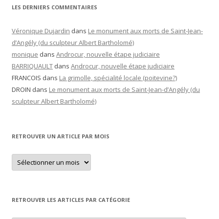
LES DERNIERS COMMENTAIRES
Véronique Dujardin
dans
Le monument aux morts de Saint-Jean-
d’Angély (du sculpteur Albert Bartholomé)
monique
dans
Androcur, nouvelle étape judiciaire
BARRIQUAULT
dans
Androcur, nouvelle étape judiciaire
FRANCOIS
dans
La grimolle, spécialité locale (poitevine?)
DROIN
dans
Le monument aux morts de Saint-Jean-d’Angély (du
sculpteur Albert Bartholomé)
RETROUVER UN ARTICLE PAR MOIS
Retrouver
un
article
par
mois
RETROUVER LES ARTICLES PAR CATÉGORIE