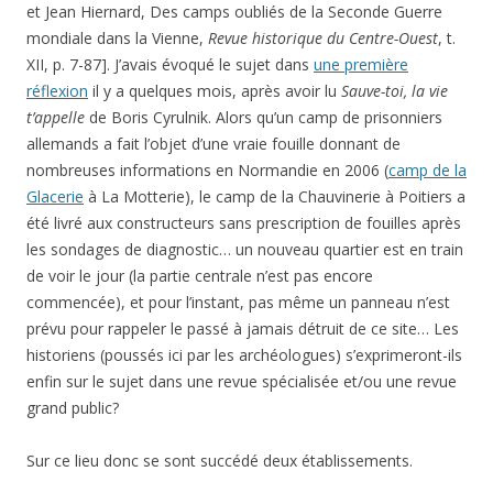
et Jean Hiernard, Des camps oubliés de la Seconde Guerre
mondiale dans la Vienne,
Revue historique du Centre-Ouest
, t.
XII, p. 7-87]. J’avais évoqué le sujet dans
une première
réflexion
il y a quelques mois, après avoir lu
Sauve-toi, la vie
t’appelle
de Boris Cyrulnik. Alors qu’un camp de prisonniers
allemands a fait l’objet d’une vraie fouille donnant de
nombreuses informations en Normandie en 2006 (
camp de la
Glacerie
à La Motterie), le camp de la Chauvinerie à Poitiers a
été livré aux constructeurs sans prescription de fouilles après
les sondages de diagnostic… un nouveau quartier est en train
de voir le jour (la partie centrale n’est pas encore
commencée), et pour l’instant, pas même un panneau n’est
prévu pour rappeler le passé à jamais détruit de ce site… Les
historiens (poussés ici par les archéologues) s’exprimeront-ils
enfin sur le sujet dans une revue spécialisée et/ou une revue
grand public?
Sur ce lieu donc se sont succédé deux établissements.