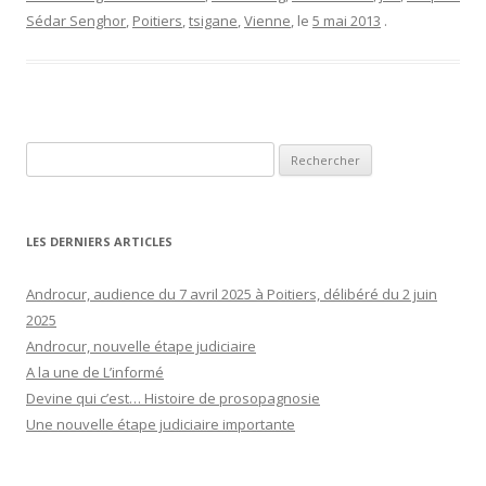
Sédar Senghor
,
Poitiers
,
tsigane
,
Vienne
, le
5 mai 2013
.
Rechercher :
LES DERNIERS ARTICLES
Androcur, audience du 7 avril 2025 à Poitiers, délibéré du 2 juin
2025
Androcur, nouvelle étape judiciaire
A la une de L’informé
Devine qui c’est… Histoire de prosopagnosie
Une nouvelle étape judiciaire importante