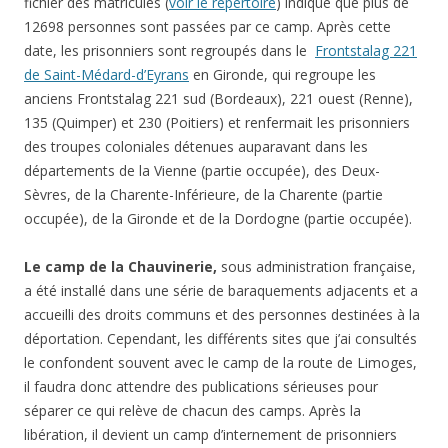
fichier des matricules (
voir le répertoire
) indique que plus de
12698 personnes sont passées par ce camp. Après cette
date, les prisonniers sont regroupés dans le
Frontstalag 221
de Saint-Médard-d’Eyrans
en Gironde, qui regroupe les
anciens Frontstalag 221 sud (Bordeaux), 221 ouest (Renne),
135 (Quimper) et 230 (Poitiers) et renfermait les prisonniers
des troupes coloniales détenues auparavant dans les
départements de la Vienne (partie occupée), des Deux-
Sèvres, de la Charente-Inférieure, de la Charente (partie
occupée), de la Gironde et de la Dordogne (partie occupée).
Le camp de la Chauvinerie,
sous administration française,
a été installé dans une série de baraquements adjacents et a
accueilli des droits communs et des personnes destinées à la
déportation. Cependant, les différents sites que j’ai consultés
le confondent souvent avec le camp de la route de Limoges,
il faudra donc attendre des publications sérieuses pour
séparer ce qui relève de chacun des camps. Après la
libération, il devient un camp d’internement de prisonniers