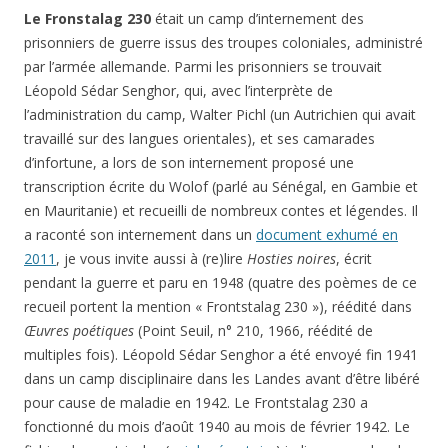
Le Fronstalag 230
était un camp d’internement des
prisonniers de guerre issus des troupes coloniales, administré
par l’armée allemande. Parmi les prisonniers se trouvait
Léopold Sédar Senghor, qui, avec l’interprète de
l’administration du camp, Walter Pichl (un Autrichien qui avait
travaillé sur des langues orientales), et ses camarades
d’infortune, a lors de son internement proposé une
transcription écrite du Wolof (parlé au Sénégal, en Gambie et
en Mauritanie) et recueilli de nombreux contes et légendes. Il
a raconté son internement dans un
document exhumé en
2011
, je vous invite aussi à (re)lire
Hosties noires
, écrit
pendant la guerre et paru en 1948 (quatre des poèmes de ce
recueil portent la mention « Frontstalag 230 »), réédité dans
Œuvres poétiques
(Point Seuil, n° 210, 1966, réédité de
multiples fois). Léopold Sédar Senghor a été envoyé fin 1941
dans un camp disciplinaire dans les Landes avant d’être libéré
pour cause de maladie en 1942. Le Frontstalag 230 a
fonctionné du mois d’août 1940 au mois de février 1942. Le