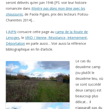
seront délivrés qu’en juin 1946 [PS: voir leur histoire
romancée dans
N’entre pas dans mon âme avec tes
chaussures
, de Paola Pigani, prix des lecteurs Poitou-
Charentes 2014]…
L
’AJPN
consacre cette page au
camp de la Route de
Limoges
, le
VRID / Vienne, Résistance, Internement,
Déportation
en parle aussi… Voir aussi la référence
bibliographique en fin d’article.
Le cas du
deuxième camp
(ou plutôt le
deuxième lieu, où
se sont succédé
deux camps) est
beaucoup plus
délicat… Il
n’apparaît pas du