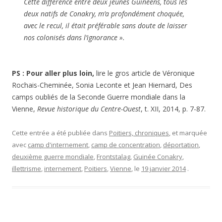
Cette différence entre deux jeunes Guinéens, tous les
deux natifs de Conakry, m’a profondément choquée,
avec le recul, il était préférable sans doute de laisser
nos colonisés dans l’ignorance ».
PS : Pour aller plus loin,
lire le gros article de Véronique
Rochais-Cheminée, Sonia Leconte et Jean Hiernard, Des
camps oubliés de la Seconde Guerre mondiale dans la
Vienne,
Revue historique du Centre-Ouest
, t. XII, 2014, p. 7-87.
Cette entrée a été publiée dans
Poitiers, chroniques
, et marquée
avec
camp d'internement
,
camp de concentration
,
déportation
,
deuxième guerre mondiale
,
Frontstalag
,
Guinée Conakry
,
illettrisme
,
internement
,
Poitiers
,
Vienne
, le
19 janvier 2014
.