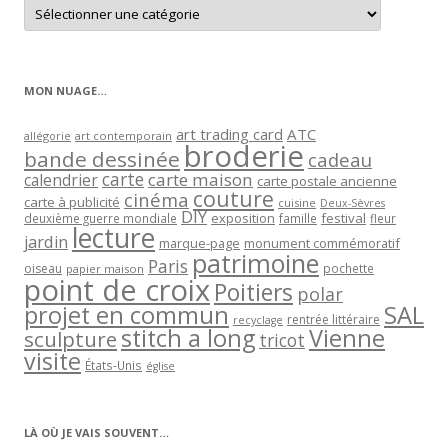
Retrouver
les
articles
par
catégorie
MON NUAGE…
art trading card
ATC
allégorie
art contemporain
broderie
bande dessinée
cadeau
carte
carte maison
calendrier
carte postale ancienne
couture
cinéma
carte à publicité
cuisine
Deux-Sèvres
DIY
exposition
festival
famille
deuxième guerre mondiale
fleur
lecture
jardin
marque-page
monument commémoratif
patrimoine
Paris
oiseau
papier maison
pochette
point de croix
Poitiers
polar
projet en commun
SAL
rentrée littéraire
recyclage
stitch a long
Vienne
sculpture
tricot
visite
États-Unis
église
LÀ OÙ JE VAIS SOUVENT…