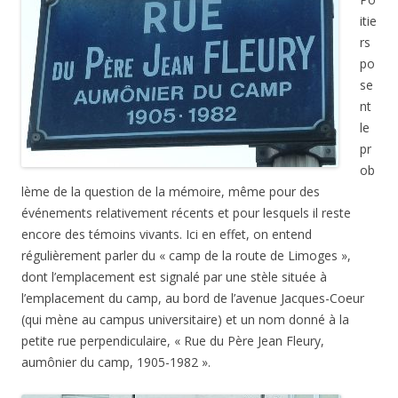
itie
rs
po
se
nt
le
pr
ob
lème de la question de la mémoire, même pour des
événements relativement récents et pour lesquels il reste
encore des témoins vivants. Ici en effet, on entend
régulièrement parler du « camp de la route de Limoges »,
dont l’emplacement est signalé par une stèle située à
l’emplacement du camp, au bord de l’avenue Jacques-Coeur
(qui mène au campus universitaire) et un nom donné à la
petite rue perpendiculaire, « Rue du Père Jean Fleury,
aumônier du camp, 1905-1982 ».