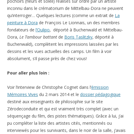
pochoirs (fleurs et soleil) réalisés sur ordre par un artiste
inconnu dans le crématorium de Mittelbau-Dora ne peuvent
qu’interroger… Quelques lectures (comme un extrait de
La
peinture à Dora
de François Le Lionnais, un des membres
fondateurs de
l’Oulipo
, déporté à Buchenwald et Mittelbau-
Dora,
Le Tambour battant
de
Boris Taslitzky
, déporté à
Buchenwald), complètent les impressions laissées par les
dessins et les vues actuelles des camps. Un film à voir
absolument, s’il passe près de chez vous!
Pour aller plus loin :
Voir l’interview de Christophe Cognet dans l’
émission
Mémoires Vives
du 2 mars 2014 et le
dossier pédagogique
destiné aux enseignants de philosophie sur le site
Zérodeconduite et qui est vraiment très complet (avec un
séquençage du film, des pistes thématiques). Grâce à lui, j’ai
pu compléter la liste des artistes cités, mentionnés ou
interviewés pour les survivants, dans le noir de la salle, j’avais