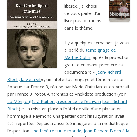
libérée. J’ai choisi
de vous parler d’un
livre plus ou moins
dans le thème.
Il y a quelques semaines, je vous
ai parlé du
témoignage de
Marthe Cohn
, après la projection
gratuite en avant-première du
documentaire «
Jean-Richard
Bloch, la vie à vif
« , un intellectuel engagé et témoin de son
époque sur France 3, réalisé par Marie Christiani et co-produit
par France 3 Poitou-Charentes et Anekdota production (voir
La Mérigot(t)e à Poitiers, résidence de l’écrivain Jean-Richard
Bloch
) et la mise en place à l’hôtel de ville d’une plaque en
hommage à Raymond Charpentier dont l’inauguration avait
été reportée. Depuis a aussi été inaugurée à la médiathèque
l’exposition
Une fenêtre sur le monde, Jean-Richard Bloch à la