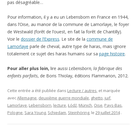
pas désagréable…
Pour information, il y a eu un Lebensborn en France en 1944,
dans l’Oise, au manoir de la commune de Lamorlaye, le foyer
de Westwald (forêt de l’ouest, en fait la forêt de Chantilly).
Voir le
dossier de l’Express
. Le site de la
commune de
Lamorlaye
parle de cheval, autre type de haras, mais ignore
totalement ce sujet des haras humains sur sa
page histoire
.
Pour aller plus loin,
lire aussi
Lebensborn,
la fabrique des
enfants parfaits
, de Boris Thiolay, éditions Flammarion
, 2012.
Cette entrée a été publiée dans
Lecture / autres
, et marquée
avec
Allemagne
,
deuxième guerre mondiale
,
ghetto
,
juif
,
Lamorlaye
,
Lebensborn
,
lecture
,
Łódź
,
Münich
,
Oise
,
Pays-Bas
,
Pologne
,
Sara Young
,
Schiedam
,
Steinhöring
, le
29 juillet 2014
.