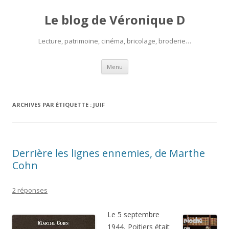
Le blog de Véronique D
Lecture, patrimoine, cinéma, bricolage, broderie…
Aller
Menu
au
contenu
ARCHIVES PAR ÉTIQUETTE :
JUIF
Derrière les lignes ennemies, de Marthe
Cohn
2 réponses
Le 5 septembre
1944, Poitiers était