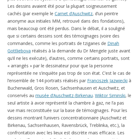
Les dessins avaient été pour la plupart soigneusement
cachés (par exemple le
Carnet d’Auschwitz
, d’un peintre
anonyme aux initiales MM, retrouvé dans des fondations),
mais beaucoup ont été perdus. Dans le débat, il a souligné
que si certains dessins sont des témoignages (voire des
commandes, comme les portraits de tziganes de
Dinah
Gottliebova
réalisés à la demande du Dr Mengele juste avant
qu’il ne les exécute), d’autres, comme certains portraits, sont
« arrangés » par le dessinateur pour que la personne
représentée ne s’inquiète pas trop de son état. C’est le cas de
l’ensemble de 144 portraits réalisés par
Franciszek Jazwiecki
à
Buchenwald, Gros Rosen, Sachsenhausen et Auschwitz, et
conservés au
musée d’Auschwitz-Birkenau
.
Wiktor Siminski
, le
seul artiste à avoir représenté la chambre à gaz, ne l’a pas
vue mais reconstituée sur la base de témoignages. Pour les
dessins montrant l’univers concentrationnaire (Auschwitz et
Birkenau, Sachsenhausen, Ravensbrück, Treblinka, etc.), la
confrontation avec les lieux est discrète mais efficace. Les