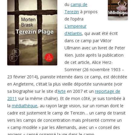
du
camp de
Terezin
à propos
de l’opéra
L’empereur
d’Atlantis
, qui avait été écrit
dans ce camp par Viktor
Ullmann avec un livret de Peter
Kien. Juste après la publication
de cet article, Alice Herz-
Sommer (26 novembre 1903 –
23 février 2014), pianiste internée dans ce camp, est décédée
en Angleterre, c’était la plus vieille déportée survivante (voir
sa biographie sur le site d’
Arte
en 2007 et un
reportage de
2011
sur la même chaîne). Et de mon côté, je suis tombée à
la
médiathèque
, au rayon large vision, sur un roman dont le
cadre est justement le camp de Terezin… un camp de transit
vers les camps de concentration mais présenté comme un
« camp modèle » par les Allemands, avec un « conseil des
anciens » censé organisé la vie dans le camp.