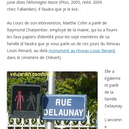
juive dans l’Allemagne Nazie
(Plon, 2005, rééd. 2009
chez Tallandier). Il faudra que je le lise…
Au cours de son intervention, Marthe Cohn a parlé de
Raymond Charpentier, employé de la mairie, qui lui a fourni
les faux papiers d’identité pour les sept membres de sa
famille (il faudra que je vous parle un de ces jours du Réseau
Louis Renard, au-delà
monument au réseau Louis Renard
,
dans le cimetière de Chilvert).
Elle a
égaleme
nt parlé
de la
famille
Delaunay
.
L’ancienn
e