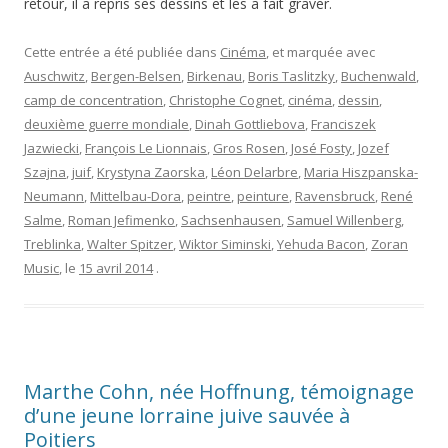
retour, il a repris ses dessins et les a fait graver.
Cette entrée a été publiée dans
Cinéma
, et marquée avec
Auschwitz
,
Bergen-Belsen
,
Birkenau
,
Boris Taslitzky
,
Buchenwald
,
camp de concentration
,
Christophe Cognet
,
cinéma
,
dessin
,
deuxième guerre mondiale
,
Dinah Gottliebova
,
Franciszek
Jazwiecki
,
François Le Lionnais
,
Gros Rosen
,
José Fosty
,
Jozef
Szajna
,
juif
,
Krystyna Zaorska
,
Léon Delarbre
,
Maria Hiszpanska-
Neumann
,
Mittelbau-Dora
,
peintre
,
peinture
,
Ravensbruck
,
René
Salme
,
Roman Jefimenko
,
Sachsenhausen
,
Samuel Willenberg
,
Treblinka
,
Walter Spitzer
,
Wiktor Siminski
,
Yehuda Bacon
,
Zoran
Music
, le
15 avril 2014
.
Marthe Cohn, née Hoffnung, témoignage
d’une jeune lorraine juive sauvée à
Poitiers