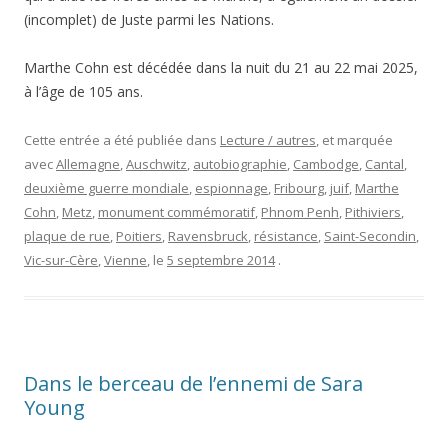
(incomplet) de Juste parmi les Nations.
Marthe Cohn est décédée dans la nuit du 21 au 22 mai 2025,
à l’âge de 105 ans.
Cette entrée a été publiée dans
Lecture / autres
, et marquée
avec
Allemagne
,
Auschwitz
,
autobiographie
,
Cambodge
,
Cantal
,
deuxième guerre mondiale
,
espionnage
,
Fribourg
,
juif
,
Marthe
Cohn
,
Metz
,
monument commémoratif
,
Phnom Penh
,
Pithiviers
,
plaque de rue
,
Poitiers
,
Ravensbruck
,
résistance
,
Saint-Secondin
,
Vic-sur-Cère
,
Vienne
, le
5 septembre 2014
.
Dans le berceau de l’ennemi de Sara
Young