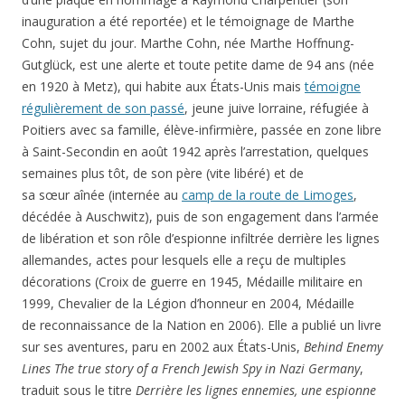
inauguration a été reportée) et le témoignage de Marthe
Cohn, sujet du jour. Marthe Cohn, née Marthe Hoffnung-
Gutglück, est une alerte et toute petite dame de 94 ans (née
en 1920 à Metz), qui habite aux États-Unis mais
témoigne
régulièrement de son passé
, jeune juive lorraine, réfugiée à
Poitiers avec sa famille, élève-infirmière, passée en zone libre
à Saint-Secondin en août 1942 après l’arrestation, quelques
semaines plus tôt, de son père (vite libéré) et de
sa sœur aînée (internée au
camp de la route de Limoges
,
décédée à Auschwitz), puis de son engagement dans l’armée
de libération et son rôle d’espionne infiltrée derrière les lignes
allemandes, actes pour lesquels elle a reçu de multiples
décorations (Croix de guerre en 1945, Médaille militaire en
1999, Chevalier de la Légion d’honneur en 2004, Médaille
de reconnaissance de la Nation en 2006). Elle a publié un livre
sur ses aventures, paru en 2002 aux États-Unis,
Behind Enemy
Lines The true story of a French Jewish Spy in Nazi Germany
,
traduit sous le titre
Derrière les lignes ennemies, une espionne