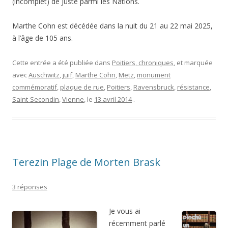
(incomplet) de Juste parmi les Nations.
Marthe Cohn est décédée dans la nuit du 21 au 22 mai 2025,
à l’âge de 105 ans.
Cette entrée a été publiée dans
Poitiers, chroniques
, et marquée
avec
Auschwitz
,
juif
,
Marthe Cohn
,
Metz
,
monument
commémoratif
,
plaque de rue
,
Poitiers
,
Ravensbruck
,
résistance
,
Saint-Secondin
,
Vienne
, le
13 avril 2014
.
Terezin Plage de Morten Brask
3 réponses
Je vous ai
récemment parlé