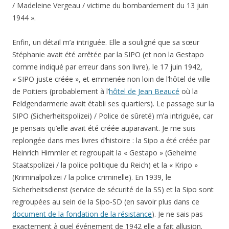
/ Madeleine Vergeau / victime du bombardement du 13 juin
1944 ».
Enfin, un détail m’a intriguée. Elle a souligné que sa sœur
Stéphanie avait été arrêtée par la SIPO (et non la Gestapo
comme indiqué par erreur dans son livre), le 17 juin 1942,
« SIPO juste créée », et emmenée non loin de l’hôtel de ville
de Poitiers (probablement à l’
hôtel de Jean Beaucé
où la
Feldgendarmerie avait établi ses quartiers). Le passage sur la
SIPO (Sicherheitspolizei) / Police de sûreté) m’a intriguée, car
je pensais qu’elle avait été créée auparavant. Je me suis
replongée dans mes livres d’histoire : la Sipo a été créée par
Heinrich Himmler et regroupait la « Gestapo » (Geheime
Staatspolizei / la police politique du Reich) et la « Kripo »
(Kriminalpolizei / la police criminelle). En 1939, le
Sicherheitsdienst (service de sécurité de la SS) et la Sipo sont
regroupées au sein de la Sipo-SD (en savoir plus dans ce
document de la fondation de la résistance
). Je ne sais pas
exactement à quel événement de 1942 elle a fait allusion.