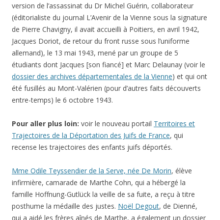
version de l’assassinat du Dr
Michel Guérin, collaborateur
(éditorialiste du journal L’Avenir de la Vienne sous la signature
de Pierre Chavigny, il avait accueilli à Poitiers, en avril 1942,
Jacques Doriot, de retour du front russe sous l’uniforme
allemand),
le
13 mai 1943, mené par un
groupe de 5
étudiants dont Jacques [son fiancé] et Marc Delaunay
(voir le
dossier des archives départementales de la Vienne
)
et qui ont
été fusillés au Mont-Valérien (pour d’autres faits découverts
entre-temps) le
6 octobre 1943
.
Pour aller plus loin:
voir le nouveau portail
Territoires et
Trajectoires de la Déportation des Juifs de France
, qui
recense les trajectoires des enfants juifs déportés.
Mme Odile Teyssendier de la Serve, née De Morin
, élève
infirmière, camarade de Marthe Cohn, qui a hébergé la
famille Hoffnung-Gutlück la veille de sa fuite, a reçu à titre
posthume la médaille des justes.
Noël Degout
, de Dienné,
qui a aidé les frères aînés de Marthe, a également un dossier