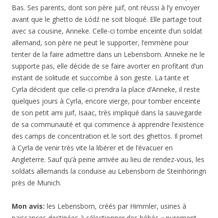
Bas. Ses parents, dont son père juif, ont réussi à l’y envoyer
avant que le ghetto de
Łódź
ne soit bloqué. Elle partage tout
avec sa cousine,
Anneke
. Celle-ci tombe enceinte d’un soldat
allemand, son père ne peut le supporter, l’emmène pour
tenter de la faire admettre dans un Lebensborn. Anneke ne le
supporte pas, elle décide de se faire avorter en profitant d’un
instant de solitude et succombe à son geste. La tante et
Cyrla décident que celle-ci prendra la place d’Anneke, il reste
quelques jours à Cyrla, encore vierge, pour tomber enceinte
de son petit ami juif,
Isaac
, très impliqué dans la sauvegarde
de sa communauté et qui commence à apprendre l’existence
des camps de concentration et le sort des ghettos. Il promet
à Cyrla de venir très vite la libérer et de l’évacuer en
Angleterre. Sauf qu’à peine arrivée au lieu de rendez-vous, les
soldats allemands la conduise au Lebensborn de Steinhöringn
près de Munich.
Mon avis:
les Lebensborn, créés par Himmler, usines à
naissances destinées à sélectionner des bébés « purement