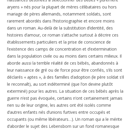
aryens » nés pour la plupart de mères célibataires ou hors
mariage de pères allemands, notamment soldats, sont
rarement abordés dans l’historiographie et encore moins
dans un roman. Au-delà de la substitution d’identité, des
histoires d’amour, ce roman s’attache surtout à décrire ces
établissements particuliers et la prise de conscience de
l’existence des camps de concentration et d’extermination
dans la population civile ou au moins dans certains milieux. Il
aborde aussi la terrible réalité de ces bébés, abandonnés à
leur naissance de gré ou de force pour être confiés, s’ils sont
déclarés « aptes », à des familles d’adoption (le père soldat s’il
le reconnaît), au sort indéterminé (que l’on devine plutôt
exterminé) pour les autres. La situation de ces bébés après la
guerre n’est pas évoquée, certains n’ont certainement jamais
rien su de leur origine, les autres ont été isolés comme
d’autres enfants nés d’unions furtives entre occupés et
occupants (ou même libérateurs…). Un roman qui a le mérite
d’aborder le sujet des Lebensborn sur un fond romanesque