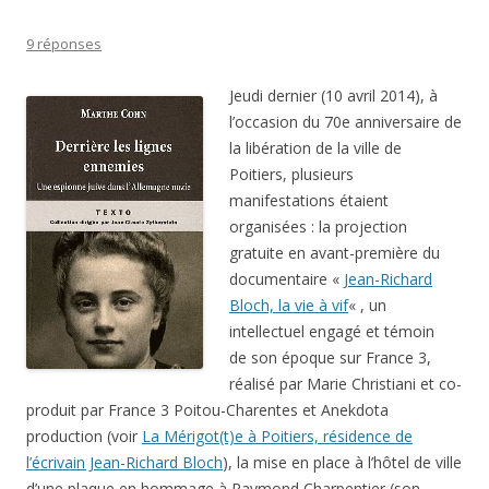
9 réponses
Jeudi dernier (10 avril 2014), à
l’occasion du 70e anniversaire de
la libération de la ville de
Poitiers, plusieurs
manifestations étaient
organisées : la projection
gratuite en avant-première du
documentaire «
Jean-Richard
Bloch, la vie à vif
« , un
intellectuel engagé et témoin
de son époque sur France 3,
réalisé par Marie Christiani et co-
produit par France 3 Poitou-Charentes et Anekdota
production (voir
La Mérigot(t)e à Poitiers, résidence de
l’écrivain Jean-Richard Bloch
), la mise en place à l’hôtel de ville
d’une plaque en hommage à Raymond Charpentier (son