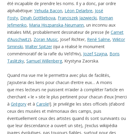
été incapable de prendre les noms. Il y a donc, par ordre
alphabétique:
Yehuda Bacon
,
Léon Delarbre
,
José
Fosty
,
Dinah Gottliebova
,
Franciszek Jazwiecki
,
Roman
Jefimenko
,
Maria Hiszpanska-Neumann
, un inconnu aux
initiales MM, probablement dessinateur de presse (le
Carnet
d’Auschwitz
),
Zoran Music
, Josef Richter,
René Salme
,
Wiktor
Siminski
,
Walter Spitzer
(qui a réalisé le monument
commémoratif de la rafle du Vel’d’Hiv),
Jozef Szajna
,
Boris
Taslitzky
,
Samuel Willenberg
, Krystyna Zaorska.
Quand ma vue me le permettra avec plus de facilités,
j’ajouterai des liens pour chacun d’entre eux… A moins
que mes lecteurs ne puissent m’aider à compléter l’article en
cherchant « le » site le plus pertinent pour chacun d’eux [merci
à
Grégory
et à
Carole
!]. Je privilégie les sites officiels (d’abord
ceux des musées et mémoriaux des camps, puis
éventuellement ceux des artistes quand ils sont survivants ou
que leur descendance a ouvert un site), j’exclus wikipédia
(pages évolutives, pas toujours fiables, surtout pour des