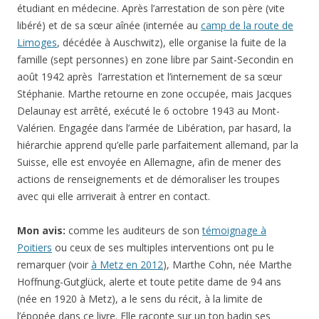
étudiant en médecine. Après l’arrestation de son père (vite
libéré) et de sa sœur aînée (internée au
camp de la route de
Limoges
, décédée à Auschwitz), elle organise la fuite de la
famille (sept personnes) en zone libre par Saint-Secondin en
août 1942 après l’arrestation et l’internement de sa sœur
Stéphanie. Marthe retourne en zone occupée, mais Jacques
Delaunay est arrêté, exécuté le 6 octobre 1943 au Mont-
Valérien. Engagée dans l’armée de Libération, par hasard, la
hiérarchie apprend qu’elle parle parfaitement allemand, par la
Suisse, elle est envoyée en Allemagne, afin de mener des
actions de renseignements et de démoraliser les troupes
avec qui elle arriverait à entrer en contact.
Mon avis:
comme les auditeurs de son
témoignage à
Poitiers
ou ceux de ses multiples interventions ont pu le
remarquer (voir
à Metz en 2012
), Marthe Cohn, née Marthe
Hoffnung-Gutglück, alerte et toute petite dame de 94 ans
(née en 1920 à Metz), a le sens du récit, à la limite de
l’épopée dans ce livre. Elle raconte sur un ton badin ses