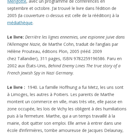
Mérigotte
, avec un programme de conférences en
septembre et octobre. J’ai trouvé le livre dans l’édition de
2005 (la couverture ci-dessus est celle de la réédition) à la
médiathèque
.
Le livre:
Derrière les lignes ennemies, une espionne juive dans
l’Allemagne Nazie,
de Marthe Cohn, traduit de l’anglais par
Hélène Prouteau, éditions Plon, 2005 (rééd. 2009
chez Tallandier), 311 pages, ISBN 9782259196586. Paru en
2002 aux États-Unis,
Behind Enemy Lines The true story of a
French Jewish Spy in Nazi Germany
.
Le livre :
1940. La famille Hoffnung a fui Metz, les uns sont
à Limoges, les autres à Poitiers. Les parents de Marthe
montent un commerce en ville, mais très vite, elle passe en
zone occupée, les lois de Vichy les obligent à des humiliations
puis à la fermeture. Marthe, qui a un temps travaillé à la
mairie, doit quitter son emploi. Elle arrive à entrer dans une
école d’infirmières, tombe amoureuse de Jacques Delaunay,